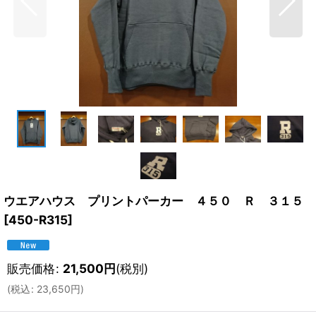
ウエアハウス プリントパーカー ４５０ Ｒ ３１５
[
450-R315
]
販売価格
:
21,500
円
(税別)
(
税込
:
23,650
円
)