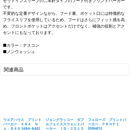
セットインスリーブの二本針タイプのフード付きプリントパーカー
です。
不変的な定番デザインながら、フード裏、ポケット口には特徴的な
フライスリブを使用しているため、フードはさらにフィット感を高
め、フロントポケットはアクセントだけでなく、補強の役割とアク
セントにもなっております。
■カラー：ナスコン
■ノンウォッシュ
関連商品
ウエアハウス プリント
ジョングラッコー ダブ
フェローズ プリントパ
パーカー ４８４ Ｎ
ルフェイススウェットパ
ーカー ＰＲＨＰ１
ｏ．８４６
[
484-846
]
ーカー ＪＧ－ＣＳ１２
[
PRHP1
]