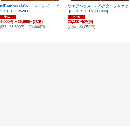
DelBombers&Co. ジーンズ １９
ウエアハウス スペクタージャケッ
５２ＸＸ
[
1952XX
]
ト １７００９
[
17009
]
26,000円
～
28,000円
(税別)
25,500円
(税別)
税込
:
28,600円
～
30,800円
)
(
税込
:
28,050円
)