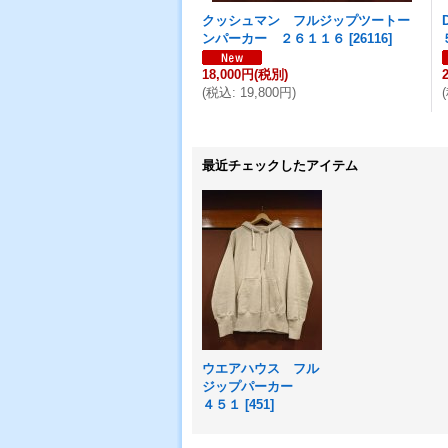
クッシュマン フルジップツートー
ンパーカー ２６１１６
[
26116
]
18,000円
(税別)
(
税込
:
19,800円
)
(
最近チェックしたアイテム
ウエアハウス フル
ジップパーカー
４５１
[
451
]