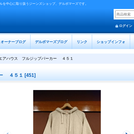
ルを中心に取り扱うジーンズショップ、デルボマーズです。
ログイン
オーナーブログ
デルボマーズブログ
リンク
ショップインフォ
エアハウス フルジップパーカー ４５１
ー ４５１
[
451
]