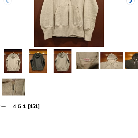
カー ４５１
[
451
]