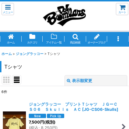
メニュー
カート
ホーム
カテゴリ
アイテム一覧
商品検索
オーナーブログ
ホーム
>
ジョングラッコー
>
Tシャツ
Tシャツ
表示順変更
閉じる
6
件
表示数
:
ジョングラッコー プリントＴシャツ ＪＧーＣ
Ｓ０６ Ｓｋｕｌｌｓ ＡＣ
[
JG-CS06-Skulls
]
並び順
:
7,500
円
(税別)
(
税込
:
8,250
円
)
絞り込む