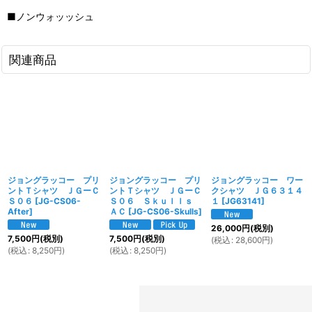
■ノンウォッッシュ
関連商品
ジョングラッコー プリ
ジョングラッコー プリ
ジョングラッコー ワー
ントＴシャツ ＪＧーＣ
ントＴシャツ ＪＧーＣ
クシャツ ＪＧ６３１４
Ｓ０６
[
JG-CS06-
Ｓ０６ Ｓｋｕｌｌｓ
１
[
JG63141
]
After
]
ＡＣ
[
JG-CS06-Skulls
]
26,000
円
(税別)
7,500
円
(税別)
7,500
円
(税別)
(
税込
:
28,600
円
)
(
税込
:
8,250
円
)
(
税込
:
8,250
円
)