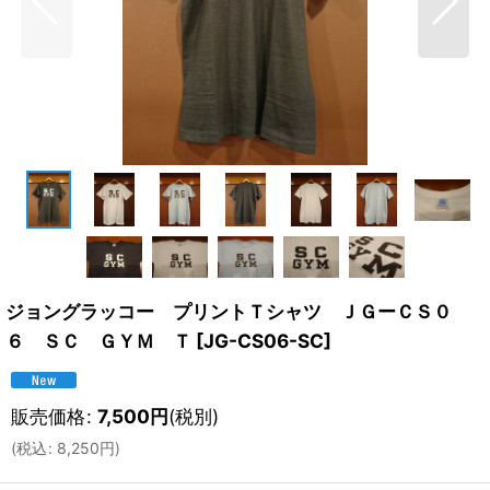
ジョングラッコー プリントＴシャツ ＪＧーＣＳ０
６ ＳＣ ＧＹＭ Ｔ
[
JG-CS06-SC
]
販売価格
:
7,500
円
(税別)
(
税込
:
8,250
円
)