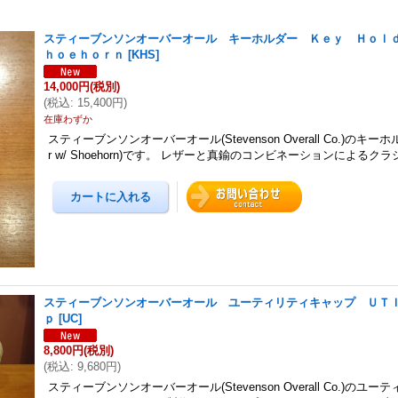
スティーブンソンオーバーオール キーホルダー Ｋｅｙ Ｈｏｌ
ｈｏｅｈｏｒｎ
[
KHS
]
14,000円
(税別)
(
税込
:
15,400円
)
在庫わずか
スティーブンソンオーバーオール(Stevenson Overall Co.)のキーホルダ
r w/ Shoehorn)です。 レザーと真鍮のコンビネーションによるク
スティーブンソンオーバーオール ユーティリティキャップ ＵＴ
ｐ
[
UC
]
8,800円
(税別)
(
税込
:
9,680円
)
スティーブンソンオーバーオール(Stevenson Overall Co.)のユ