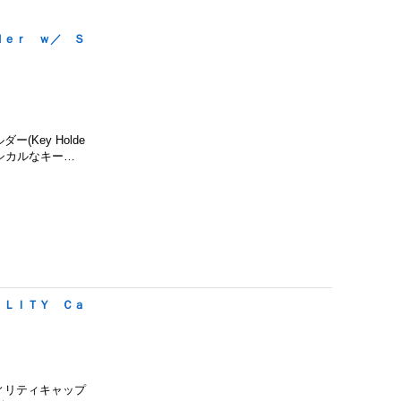
ｄｅｒ ｗ／ Ｓ
ー(Key Holde
ラシカルなキー…
ＩＬＩＴＹ Ｃａ
ーティリティキャップ