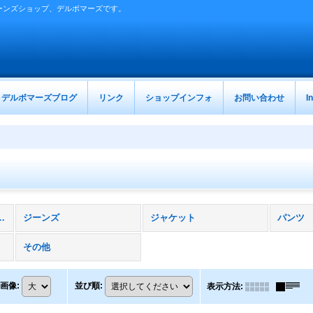
ーンズショップ、デルボマーズです。
デルボマーズブログ
リンク
ショップインフォ
お問い合わせ
I
オーバーオール (全商品)
ジーンズ
ジャケット
パンツ
その他
画像
:
並び順
:
表示方法
: