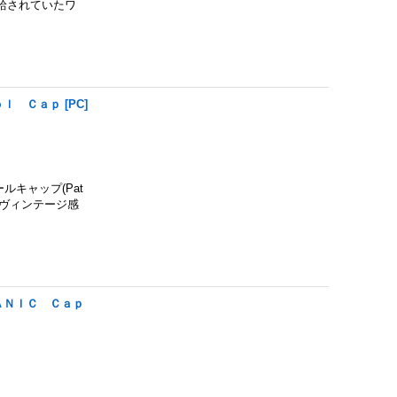
で支給されていたワ
ｏｌ Ｃａｐ
[
PC
]
ロールキャップ(Pat
にヴィンテージ感
ＡＮＩＣ Ｃａｐ