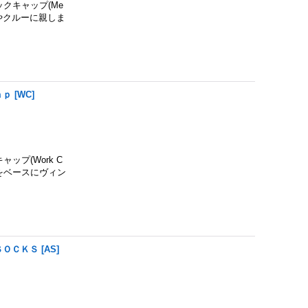
ニックキャップ(Me
トやクルーに親しま
ａｐ
[
WC
]
ャップ(Work C
をベースにヴィン
ＳＯＣＫＳ
[
AS
]