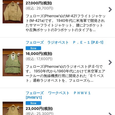
27,000
円
(税別)
(
税込
:
29,700
円
)
フェローズ(Pherrow's)のM-421フライトジャケッ
ト(M-421a)です。 1940年代に米海軍で開発され
たサマーフライトジャケット、腰に2つポケット
や左胸ポケットの3つポケットのタイプを…
フェローズ ラジオベスト Ｐ．Ｅ－１
[
P.E-1
]
16,000
円
(税別)
(
税込
:
17,600
円
)
フェローズ(Pherrow's)のラジオベスト(P.E-1)で
す。 1950年代から1960年代にかけて米空軍エア
ークルーの無線機携行用に開発された「E-1 ベス
ト」通称ラジオベストを、フェローズら…
フェローズ ワークベスト ＰＨＷＶ１
[
PHWV1
]
23,000
円
(税別)
(
税込
:
25,300
円
)