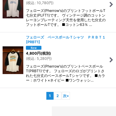
(
税込
:
10,780
円
)
フェローズ(Pherrow's)のプリントフットボールT
七分丈(PLFT1)です。 ヴィンテージ調のコットン
レーヨンブレーティング天竺を使用した七分丈の
フットボールTです。 ■コットン63％ …
フェローズ ベースボールＴシャツ ＰＲＢＴ１
[
PRBT1
]
4,800
円
(税別)
(
税込
:
5,280
円
)
フェローズ(Pherrow's)のプリントベースボール
T(PRBT1)です。 フェローズのロゴがプリントさ
れた七分丈のベースボールTシャツです。 ■カラ
ー：ホワイト×ネイビー ■ワンウォッシ…
1
2
次
»