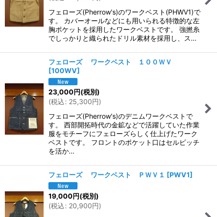
フェローズ(Pherrow's)のワークベスト(PHWV1)で
す。 カバーオールなどにも用いられる特徴的な左
胸ポケットを採用したワークベストです。 強撚糸
でしっかりと織られたドリル素材を採用し、ス…
フェローズ ワークベスト １００ＷＶ
[
100WV
]
23,000
円
(税別)
(
税込
:
25,300
円
)
フェローズ(Pherrow's)のデニムワークベストで
す。 西部開拓時代の金鉱などで活躍していた作業
服をモチーフにフェローズらしく仕上げたワーク
ベストです。 フロントのポケット口はセルビッチ
を活か…
フェローズ ワークベスト ＰＷＶ１
[
PWV1
]
19,000
円
(税別)
(
税込
:
20,900
円
)