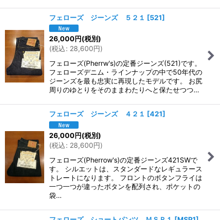
フェローズ ジーンズ ５２１
[
521
]
26,000
円
(税別)
(
税込
:
28,600
円
)
フェローズ(Pherrw's)の定番ジーンズ(521)です。
フェローズデニム・ラインナップの中で50年代の
ジーンズを最も忠実に再現したモデルです。 お尻
周りのゆとりをそのままわたりへと保たせつつ…
フェローズ ジーンズ ４２１
[
421
]
26,000
円
(税別)
(
税込
:
28,600
円
)
フェローズ(Pherrow's)の定番ジーンズ421SWで
す。 シルエットは、スタンダードなレギュラース
トレートになります。 フロントのボタンフライは
一つ一つが違ったボタンを配列され、ポケットの
袋…
フェローズ ショートパンツ ＭＳＰ１
[
MSP1
]