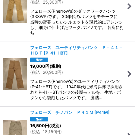
(
税込
:
25,300
円
)
フェローズ(Pherrow's)のダックワークパンツ
(333WP)です。 30年代のパンツをモチーフに、
当時の野暮ったいシルエットを現代的にアレンジ
し、細身に仕上げたワークパンツです。 各所に打
ち…
フェローズ ユーティリティパンツ Ｐ－４１－
ＨＢＴ
[
P-41-HBT
]
19,000
円
(税別)
(
税込
:
20,900
円
)
フェローズ(Pherrow's)のユーティリティパンツ
(P-41-HBT)です。 1940年代に米海兵隊で採用さ
れたP-41-HBTパンツの後期モデルを、生地・ボ
タンから復刻したパンツです。 度詰…
フェローズ チノパン Ｐ４１Ｍ
[
P41M
]
16,500
円
(税別)
(
税込
:
18,150
円
)