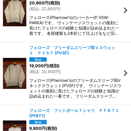
20,800
円
(税別)
(
税込
:
22,880
円
)
フェローズ(Pherrowr's)のパーカー(P.VSW-
PARKA)です。 ヴィンテージスウェットの復刻に
長けたフェローズの経験と知識が詰め込まれた一
着です。 各部縫製も2本針にて仕上げるなど旧…
フェローズ フリーダムスリーブ両Ｖスウェッ
ト ＰＶＳＦ
[
PVSF
]
19,000
円
(税別)
(
税込
:
20,900
円
)
フェローズ(Pherrowr's)のフリーダムスリーブ両V
ネックスウェット(PVSF)です。 ヴィンテージスウ
ェットの復刻に長けたフェローズの経験と知識が
詰め込まれた一着です。 フリーダムスリーブ…
フェローズ フットボールＴシャツ ＰＦＢＴ１
[
PFBT1
]
9,800
円
(税別)