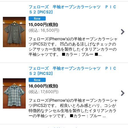
フェローズ 半袖オープンカラーシャツ ＰＩＣ
Ｓ２
[
PICS2
]
15,000
円
(税別)
(
税込
:
16,500
円
)
フェローズ(Pherrow's)の半袖オープンカラーシャ
ツ(PICS2)です。 凹凸のある涼しげなチェックの
シアサッカー生地を製作したイタリアンカラーの
半袖シャツです。 ■カラー：ブルー ■…
フェローズ 半袖オープンカラーシャツ ＰＩＣ
Ｓ２
[
PICS2
]
16,000
円
(税別)
(
税込
:
17,600
円
)
フェローズ(Pherrow's)の半袖オープンカラーシャ
ツ(PICS2)です。 程良いとろみ感とハリ、コシが
特徴的なテンセル生地を製作したイタリアンカラ
ーの半袖シャツです。 ■カラー：ブルー …