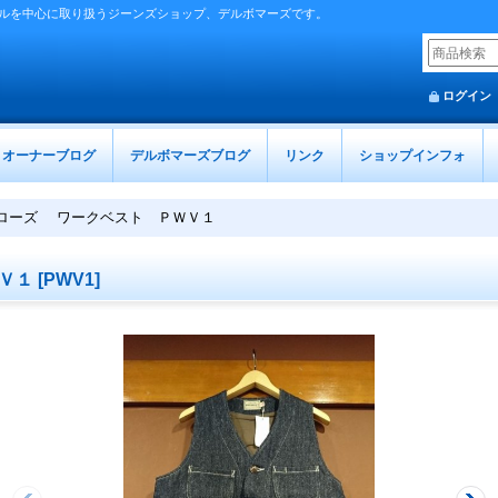
ルを中心に取り扱うジーンズショップ、デルボマーズです。
ログイン
オーナーブログ
デルボマーズブログ
リンク
ショップインフォ
ローズ ワークベスト ＰＷＶ１
Ｖ１
[
PWV1
]