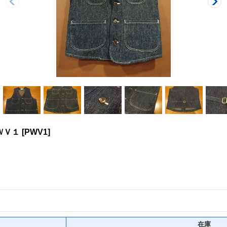
ＷＶ１
[
PWV1
]
在庫