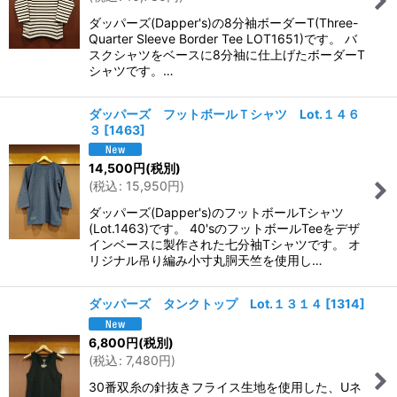
ダッパーズ(Dapper's)の8分袖ボーダーT(Three-
Quarter Sleeve Border Tee LOT1651)です。 バ
スクシャツをベースに8分袖に仕上げたボーダーT
シャツです。…
ダッパーズ フットボールＴシャツ Lot.１４６
３
[
1463
]
14,500
円
(税別)
(
税込
:
15,950
円
)
ダッパーズ(Dapper's)のフットボールTシャツ
(Lot.1463)です。 40'sのフットボールTeeをデザ
インベースに製作された七分袖Tシャツです。 オ
リジナル吊り編み小寸丸胴天竺を使用し…
ダッパーズ タンクトップ Lot.１３１４
[
1314
]
6,800
円
(税別)
(
税込
:
7,480
円
)
30番双糸の針抜きフライス生地を使用した、Uネ