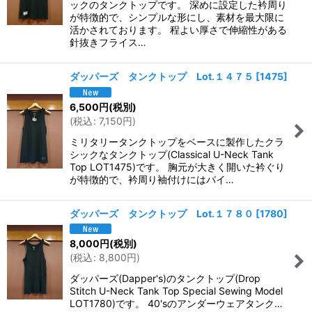
ックのタンクトップです。 深めに設定した衿周り
が特徴的で、シンプルな形にし、素材を最大限に
活かされております。 程よい厚さで伸縮性がある
針抜きフライス…
ダッパーズ タンクトップ Lot.１４７５
[
1475
]
6,500
円
(税別)
(
税込
:
7,150
円
)
ミリタリータンクトップをベースに製作したクラ
シックなタンクトップ(Classical U-Neck Tank
Top LOT1475)です。 胸元が大きく開いた衿ぐり
が特徴的で、衿周り袖付けにはパイ…
ダッパーズ タンクトップ Lot.１７８０
[
1780
]
8,000
円
(税別)
(
税込
:
8,800
円
)
ダッパーズ(Dapper's)のタンクトップ(Drop
Stitch U-Neck Tank Top Special Sewing Model
LOT1780)です。 40'sのアンダーウェアタンク…