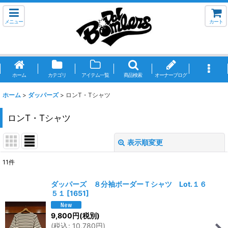
メニュー
カート
ホーム
カテゴリ
アイテム一覧
商品検索
オーナーブログ
ホーム
>
ダッパーズ
>
ロンT・Tシャツ
ロンT・Tシャツ
表示順変更
閉じる
11
件
表示数
:
ダッパーズ ８分袖ボーダーＴシャツ Lot.１６
５１
[
1651
]
並び順
:
9,800
円
(税別)
(
税込
:
10,780
円
)
絞り込む