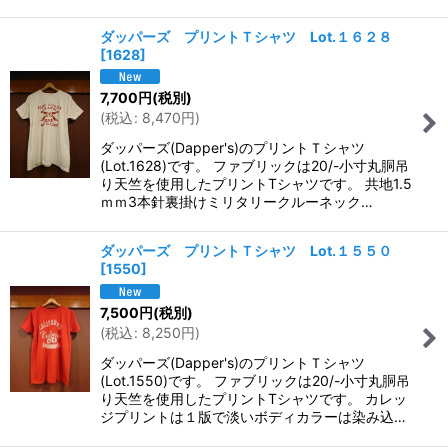
ダッパーズ プリントＴシャツ Lot.１６２８
[
1628
]
7,700
円
(税別)
(
税込
:
8,470
円
)
ダッパーズ(Dapper's)のプリントＴシャツ
(Lot.1628)です。 ファブリックは20/-小寸丸胴吊
り天竺を使用したプリントTシャツです。 共地1.5
ｍｍ3本針裏掛けミリタリークルーネック…
ダッパーズ プリントＴシャツ Lot.１５５０
[
1550
]
7,500
円
(税別)
(
税込
:
8,250
円
)
ダッパーズ(Dapper's)のプリントＴシャツ
(Lot.1550)です。 ファブリックは20/-小寸丸胴吊
り天竺を使用したプリントTシャツです。 カレッ
ジプリントは１版で淡いボディカラーは染み込…