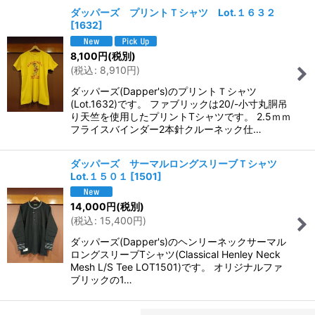
ダッパーズ プリントＴシャツ Lot.１６３２
[
1632
]
8,100
円
(税別)
(
税込
:
8,910
円
)
ダッパーズ(Dapper's)のプリントＴシャツ
(Lot.1632)です。 ファブリックは20/-小寸丸胴吊
り天竺を使用したプリントTシャツです。 2.5ｍｍ
フライスバインダー2本針クルーネック仕…
ダッパーズ サーマルロングスリーブＴシャツ
Lot.１５０１
[
1501
]
14,000
円
(税別)
(
税込
:
15,400
円
)
ダッパーズ(Dapper's)のヘンリーネックサーマル
ロングスリーブTシャツ(Classical Henley Neck
Mesh L/S Tee LOT1501)です。 オリジナルファ
ブリックの1…