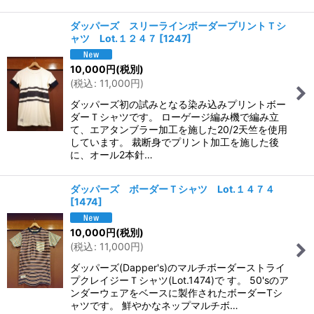
ダッパーズ スリーラインボーダープリントＴシ
ャツ Lot.１２４７
[
1247
]
10,000
円
(税別)
(
税込
:
11,000
円
)
ダッパーズ初の試みとなる染み込みプリントボー
ダーＴシャツです。 ローゲージ編み機で編み立
て、エアタンブラー加工を施した20/2天竺を使用
しています。 裁断身でプリント加工を施した後
に、オール2本針…
ダッパーズ ボーダーＴシャツ Lot.１４７４
[
1474
]
10,000
円
(税別)
(
税込
:
11,000
円
)
ダッパーズ(Dapper's)のマルチボーダーストライ
プクレイジーＴシャツ(Lot.1474)で す。 50'sのア
ンダーウェアをベースに製作されたボーダーTシ
ャツです。 鮮やかなネップマルチボ…