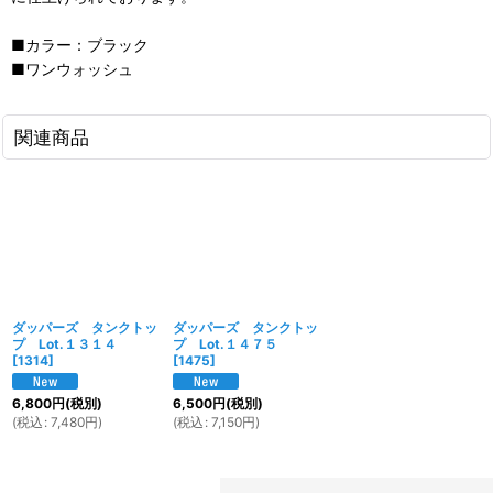
■カラー：ブラック
■ワンウォッシュ
関連商品
ダッパーズ タンクトッ
ダッパーズ タンクトッ
プ Lot.１３１４
プ Lot.１４７５
[
1314
]
[
1475
]
6,800
円
(税別)
6,500
円
(税別)
(
税込
:
7,480
円
)
(
税込
:
7,150
円
)