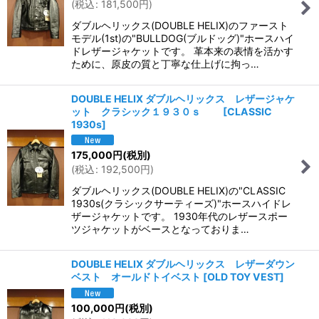
(
税込
:
181,500
円
)
ダブルヘリックス(DOUBLE HELIX)のファースト
モデル(1st)の"BULLDOG(ブルドッグ)"ホースハイ
ドレザージャケットです。 革本来の表情を活かす
ために、原皮の質と丁寧な仕上げに拘っ…
DOUBLE HELIX ダブルヘリックス レザージャケ
ット クラシック１９３０ｓ
[
CLASSIC
1930s
]
175,000
円
(税別)
(
税込
:
192,500
円
)
ダブルヘリックス(DOUBLE HELIX)の"CLASSIC
1930s(クラシックサーティーズ)"ホースハイドレ
ザージャケットです。 1930年代のレザースポー
ツジャケットがベースとなっておりま…
DOUBLE HELIX ダブルヘリックス レザーダウン
ベスト オールドトイベスト
[
OLD TOY VEST
]
100,000
円
(税別)