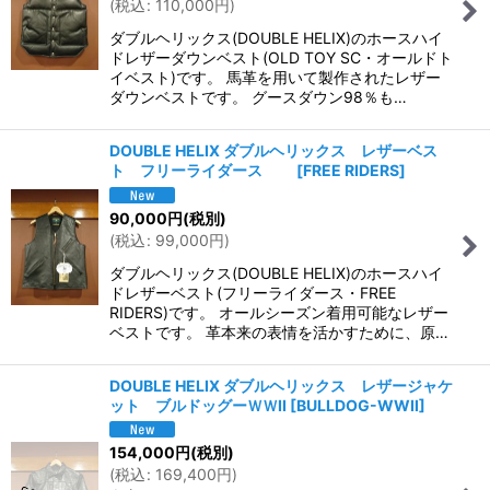
(
税込
:
110,000
円
)
ダブルヘリックス(DOUBLE HELIX)のホースハイ
ドレザーダウンベスト(OLD TOY SC・オールドト
イベスト)です。 馬革を用いて製作されたレザー
ダウンベストです。 グースダウン98％も…
DOUBLE HELIX ダブルヘリックス レザーベス
ト フリーライダース
[
FREE RIDERS
]
90,000
円
(税別)
(
税込
:
99,000
円
)
ダブルヘリックス(DOUBLE HELIX)のホースハイ
ドレザーベスト(フリーライダース・FREE
RIDERS)です。 オールシーズン着用可能なレザー
ベストです。 革本来の表情を活かすために、原…
DOUBLE HELIX ダブルヘリックス レザージャケ
ット ブルドッグーＷＷII
[
BULLDOG-WWII
]
154,000
円
(税別)
(
税込
:
169,400
円
)