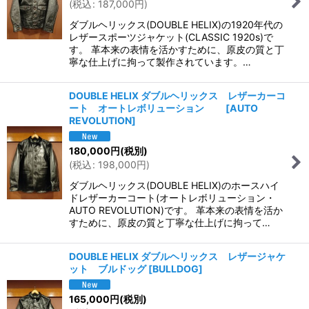
(
税込
:
187,000
円
)
ダブルヘリックス(DOUBLE HELIX)の1920年代の
レザースポーツジャケット(CLASSIC 1920s)で
す。 革本来の表情を活かすために、原皮の質と丁
寧な仕上げに拘って製作されています。…
DOUBLE HELIX ダブルヘリックス レザーカーコ
ート オートレボリューション
[
AUTO
REVOLUTION
]
180,000
円
(税別)
(
税込
:
198,000
円
)
ダブルヘリックス(DOUBLE HELIX)のホースハイ
ドレザーカーコート(オートレボリューション・
AUTO REVOLUTION)です。 革本来の表情を活か
すために、原皮の質と丁寧な仕上げに拘って…
DOUBLE HELIX ダブルヘリックス レザージャケ
ット ブルドッグ
[
BULLDOG
]
165,000
円
(税別)