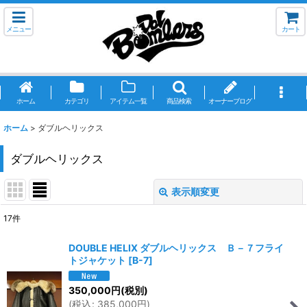
メニュー
カート
ホーム
カテゴリ
アイテム一覧
商品検索
オーナーブログ
ホーム
>
ダブルヘリックス
ダブルヘリックス
表示順変更
閉じる
17
件
サブカテゴリ
:
DOUBLE HELIX ダブルヘリックス Ｂ－７フライ
トジャケット
[
B-7
]
表示数
:
350,000
円
(税別)
(
税込
:
385,000
円
)