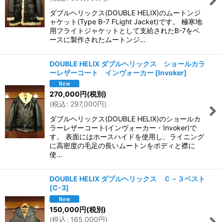
並び順
:
ダブルヘリックス(DOUBLE HELIX)のムートンジ
ャケット(Type B-7 FLight Jacket)です。 極寒地
絞り込む
用フライトジャケットとして支給されたB-7をベ
ースに製作されたムートンジ…
DOUBLE HELIX ダブルヘリックス ショールカラ
ーレザーコート インヴォーカー
[
Invoker
]
270,000
円
(税別)
(
税込
:
297,000
円
)
ダブルヘリックス(DOUBLE HELIX)のショールカ
ラーレザーコート(インヴォーカー・Invoker)で
す。 表面にはホースハイドを使用し、ライニング
に高密度の毛足の長いムートンをボディと襟に
使…
DOUBLE HELIX ダブルヘリックス Ｃ－３ベスト
[
C-3
]
150,000
円
(税別)
(
税込
:
165,000
円
)