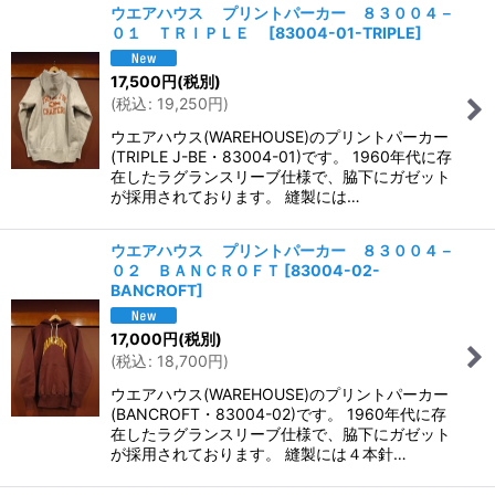
ウエアハウス プリントパーカー ８３００４－
０１ ＴＲＩＰＬＥ
[
83004-01-TRIPLE
]
17,500
円
(税別)
(
税込
:
19,250
円
)
ウエアハウス(WAREHOUSE)のプリントパーカー
(TRIPLE J-BE・83004-01)です。 1960年代に存
在したラグランスリーブ仕様で、脇下にガゼット
が採用されております。 縫製には…
ウエアハウス プリントパーカー ８３００４－
０２ ＢＡＮＣＲＯＦＴ
[
83004-02-
BANCROFT
]
17,000
円
(税別)
(
税込
:
18,700
円
)
ウエアハウス(WAREHOUSE)のプリントパーカー
(BANCROFT・83004-02)です。 1960年代に存
在したラグランスリーブ仕様で、脇下にガゼット
が採用されております。 縫製には４本針…