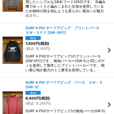
用したシンプルな2本針フード(450)です。 吊編み
機でゆっくりと編みこまれた生地を使用している
ため独特の肌を包むような柔らかい風合いが魅力
のスウ…
SURF A PIG サーフアピッグ プリントパーカ
ＳＷ－５ＰＣ
[
SW-5PC
]
7,400
円
(税別)
(
税込
:
8,140
円
)
SURF A PIG(サーフアピッグ)のプリントパーカ
(SW-5PC)です。 無地パーカー(SW-5)と同じボデ
ィを使用して製作したプリントパーカーです。 軽
い着心地が魅力のミニ裏毛を採用している…
SURF A PIG サーフアピッグ パーカ ＳＷ－５
[
SW-5
]
8,400
円
(税別)
(
税込
:
9,240
円
)
SURF A PIG(サーフアピッグ)の無地パーカ(SW-5)