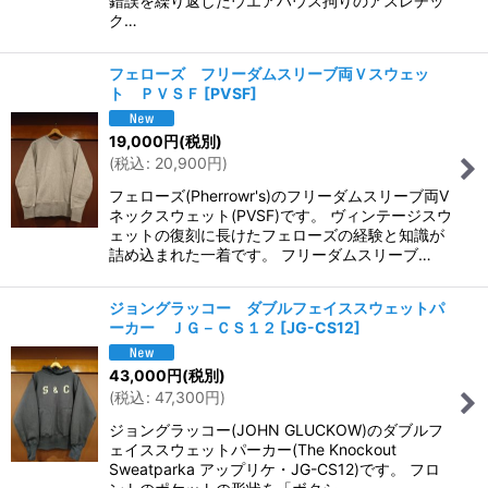
錯誤を繰り返したウエアハウス拘りのアスレチッ
ク…
フェローズ フリーダムスリーブ両Ｖスウェッ
ト ＰＶＳＦ
[
PVSF
]
19,000
円
(税別)
(
税込
:
20,900
円
)
フェローズ(Pherrowr's)のフリーダムスリーブ両V
ネックスウェット(PVSF)です。 ヴィンテージスウ
ェットの復刻に長けたフェローズの経験と知識が
詰め込まれた一着です。 フリーダムスリーブ…
ジョングラッコー ダブルフェイススウェットパ
ーカー ＪＧ－ＣＳ１２
[
JG-CS12
]
43,000
円
(税別)
(
税込
:
47,300
円
)
ジョングラッコー(JOHN GLUCKOW)のダブルフ
ェイススウェットパーカー(The Knockout
Sweatparka アップリケ・JG-CS12)です。 フロ