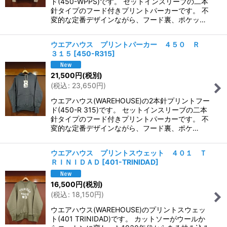
ド(450-WPPS)です。 セットインスリーブの二本
針タイプのフード付きプリントパーカーです。 不
変的な定番デザインながら、フード裏、ポケッ…
ウエアハウス プリントパーカー ４５０ Ｒ
３１５
[
450-R315
]
21,500
円
(税別)
(
税込
:
23,650
円
)
ウエアハウス(WAREHOUSE)の2本針プリントフー
ド(450-R 315)です。 セットインスリーブの二本
針タイプのフード付きプリントパーカーです。 不
変的な定番デザインながら、フード裏、ポケ…
ウエアハウス プリントスウェット ４０１ Ｔ
ＲＩＮＩＤＡＤ
[
401-TRINIDAD
]
16,500
円
(税別)
(
税込
:
18,150
円
)
ウエアハウス(WAREHOUSE)のプリントスウェッ
ト(401 TRINIDAD)です。 カットソーがウールか