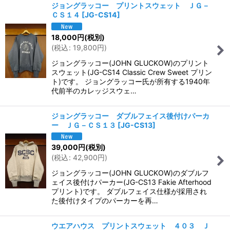
ジョングラッコー プリントスウェット ＪＧ－
ＣＳ１４
[
JG-CS14
]
18,000
円
(税別)
(
税込
:
19,800
円
)
ジョングラッコー(JOHN GLUCKOW)のプリント
スウェット(JG-CS14 Classic Crew Sweet プリン
ト)です。 ジョングラッコー氏が所有する1940年
代前半のカレッジスウェ…
ジョングラッコー ダブルフェイス後付けパーカ
ー ＪＧ－ＣＳ１３
[
JG-CS13
]
39,000
円
(税別)
(
税込
:
42,900
円
)
ジョングラッコー(JOHN GLUCKOW)のダブルフ
ェイス後付けパーカー(JG-CS13 Fakie Afterhood
プリント)です。 ダブルフェイス仕様が採用され
た後付けタイプのパーカーを再…
ウエアハウス プリントスウェット ４０３ Ｊ