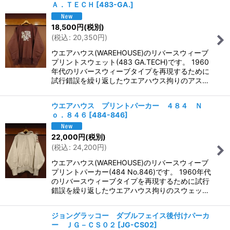
Ａ．ＴＥＣＨ
[
483-GA.
]
18,500
円
(税別)
(
税込
:
20,350
円
)
ウエアハウス(WAREHOUSE)のリバースウィーブ
プリントスウェット(483 GA.TECH)です。 1960
年代のリバースウィーブタイプを再現するために
試行錯誤を繰り返したウエアハウス拘りのアス…
ウエアハウス プリントパーカー ４８４ Ｎ
ｏ．８４６
[
484-846
]
22,000
円
(税別)
(
税込
:
24,200
円
)
ウエアハウス(WAREHOUSE)のリバースウィーブ
プリントパーカー(484 No.846)です。 1960年代
のリバースウィーブタイプを再現するために試行
錯誤を繰り返したウエアハウス拘りのスウェッ…
ジョングラッコー ダブルフェイス後付けパーカ
ー ＪＧ－ＣＳ０２
[
JG-CS02
]