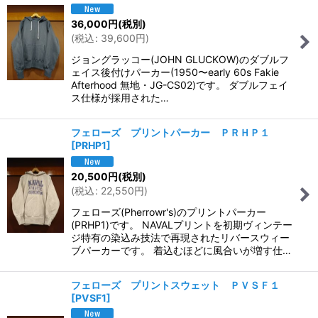
36,000
円
(税別)
(
税込
:
39,600
円
)
ジョングラッコー(JOHN GLUCKOW)のダブルフ
ェイス後付けパーカー(1950〜early 60s Fakie
Afterhood 無地・JG-CS02)です。 ダブルフェイ
ス仕様が採用された…
フェローズ プリントパーカー ＰＲＨＰ１
[
PRHP1
]
20,500
円
(税別)
(
税込
:
22,550
円
)
フェローズ(Pherrowr's)のプリントパーカー
(PRHP1)です。 NAVALプリントを初期ヴィンテー
ジ特有の染込み技法で再現されたリバースウィー
ブパーカーです。 着込むほどに風合いが増す仕…
フェローズ プリントスウェット ＰＶＳＦ１
[
PVSF1
]