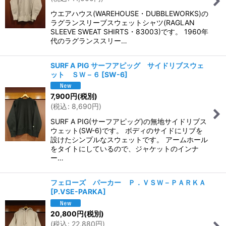
ウエアハウス(WAREHOUSE・DUBBLEWORKS)の
ラグランスリーブスウェットシャツ(RAGLAN
SLEEVE SWEAT SHIRTS・83003)です。 1960年
代のラグランススリー…
SURF A PIG サーフアピッグ サイドリブスウェ
ット ＳＷ－６
[
SW-6
]
7,900
円
(税別)
(
税込
:
8,690
円
)
SURF A PIG(サーフアピッグ)の無地サイドリブス
ウェット(SW-6)です。 ボディのサイドにリブを
設けたシンプルなスウェットです。 アームホール
をタイトにしているので、ジャケットのインナ
ー…
フェローズ パーカー Ｐ．ＶＳＷ－ＰＡＲＫＡ
[
P.VSE-PARKA
]
20,800
円
(税別)
(
税込
:
22,880
円
)