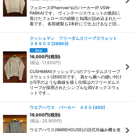
フェローズ(Pherrowr's)のパーカー(P.VSW-
PARKA)です。 ヴィンテージスウェットの復刻に
長けたフェローズの経験と知識が詰め込まれた一
着です。 各部縫製も2本針にて仕上げるなど旧…
クッシュマン フリーダムスリーブスウェット
２６９０３
[
26903
]
16,000
円
(税別)
(
税込
:
17,600
円
)
CUSHMAN(クッシュマン)のフリーダムスリーブ
スウェット(26903)です。 肩から腕への縫い付け
がS字のような曲線を描く仕様はのフリーダムス
リーブが採用されたシンプルな両Vネックスウェ
ットです…
ウエアハウス パーカー ４５０
[
450
]
19,000
円
(税別)
(
税込
:
20,900
円
)
ウエアハウス(WAREHOUSE)の旧式吊編み機を使