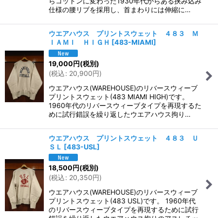
らコットンに変わった1930年代からある挟み込み
仕様の腰リブを採用し、首まわりには伸縮に…
ウエアハウス プリントスウェット ４８３ Ｍ
ＩＡＭＩ ＨＩＧＨ
[
483-MIAMI
]
19,000
円
(税別)
(
税込
:
20,900
円
)
ウエアハウス(WAREHOUSE)のリバースウィーブ
プリントスウェット(483 MIAMI HIGH)です。
1960年代のリバースウィーブタイプを再現するた
めに試行錯誤を繰り返したウエアハウス拘り…
ウエアハウス プリントスウェット ４８３ Ｕ
ＳＬ
[
483-USL
]
18,500
円
(税別)
(
税込
:
20,350
円
)
ウエアハウス(WAREHOUSE)のリバースウィーブ
プリントスウェット(483 USL)です。 1960年代
のリバースウィーブタイプを再現するために試行