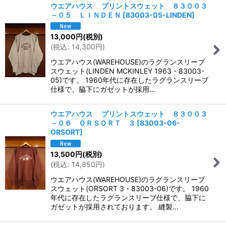
ウエアハウス プリントスウェット ８３００３
－０５ ＬＩＮＤＥＮ
[
83003-05-LINDEN
]
13,000
円
(税別)
(
税込
:
14,300
円
)
ウエアハウス(WAREHOUSE)のラグランスリーブ
スウェット(LINDEN MCKINLEY 1963・83003-
05)です。 1960年代に存在したラグランスリーブ
仕様で、脇下にガゼットが採用…
ウエアハウス プリントスウェット ８３００３
－０６ ＯＲＳＯＲＴ ３
[
83003-06-
ORSORT
]
13,500
円
(税別)
(
税込
:
14,850
円
)
ウエアハウス(WAREHOUSE)のラグランスリーブ
スウェット(ORSORT 3・83003-06)です。 1960
年代に存在したラグランスリーブ仕様で、脇下に
ガゼットが採用されております。 縫製…