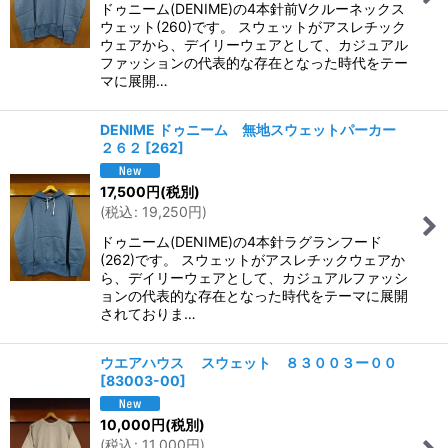
ドゥニーム(DENIME)の4本針前Vクルーネックス
ウェット(260)です。 スウェットがアスレチック
ウェアから、デイリーウェアとして、カジュアル
ファッションの代表的な存在となった時代をテー
マに展開…
DENIME ドゥニーム 無地スウェットパーカー
２６２
[
262
]
17,500
円
(税別)
(
税込
:
19,250
円
)
ドゥニーム(DENIME)の4本針ラグランフード
(262)です。 スウェットがアスレチックウェアか
ら、デイリーウェアとして、カジュアルファッシ
ョンの代表的な存在となった時代をテーマに展開
されておりま…
ウエアハウス スウェット ８３００３ー００
[
83003-00
]
10,000
円
(税別)
(
税込
:
11,000
円
)