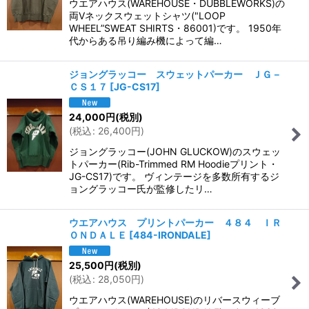
ウエアハウス(WAREHOUSE・DUBBLEWORKS)の
両Vネックスウェットシャツ("LOOP
WHEEL”SWEAT SHIRTS・86001)です。 1950年
代からある吊り編み機によって編…
ジョングラッコー スウェットパーカー ＪＧ－
ＣＳ１７
[
JG-CS17
]
24,000
円
(税別)
(
税込
:
26,400
円
)
ジョングラッコー(JOHN GLUCKOW)のスウェッ
トパーカー(Rib-Trimmed RM Hoodieプリント・
JG-CS17)です。 ヴィンテージを多数所有するジ
ョングラッコー氏が監修したリ…
ウエアハウス プリントパーカー ４８４ ＩＲ
ＯＮＤＡＬＥ
[
484-IRONDALE
]
25,500
円
(税別)
(
税込
:
28,050
円
)
ウエアハウス(WAREHOUSE)のリバースウィーブ