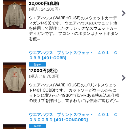
22,000
円
(税別)
(
税込
:
24,200
円
)
ウエアハウス(WAREHOUSE)のスウェットカーデ
ィガン(498)です。 ウエアハウスのスウェット地
を使用して製作したクラシックなスウェットカー
ディガンです。 フロントのボタンはナットボタン
を使…
ウエアハウス プリントスウェット ４０１ Ｃ
ＯＢＢ
[
401-COBB
]
17,000
円
(税別)
(
税込
:
18,700
円
)
ウエアハウス(WAREHOUSE)のプリントスウェッ
ト(401 COBB)です。 カットソーがウールからコ
ットンに変わった1930年代からある挟み込み仕様
の腰リブを採用し、首まわりには伸縮に富むV字…
ウエアハウス プリントスウェット ４０１ Ｃ
ＯＮＣＯＲＤ
[
401-CONCORD
]