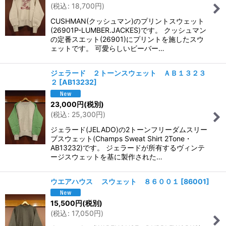
(
税込
:
18,700
円
)
CUSHMAN(クッシュマン)のプリントスウェット
(26901P-LUMBER.JACKES)です。 クッシュマン
の定番スエット(26901)にプリントを施したスウ
ェットです。 可愛らしいビーバー…
ジェラード ２トーンスウェット ＡＢ１３２３
２
[
AB13232
]
23,000
円
(税別)
(
税込
:
25,300
円
)
ジェラード(JELADO)の2トーンフリーダムスリー
ブスウェット(Champs Sweat Shirt 2Tone・
AB13232)です。 ジェラードが所有するヴィンテ
ージスウェットを基に製作された…
ウエアハウス スウェット ８６００１
[
86001
]
15,500
円
(税別)
(
税込
:
17,050
円
)