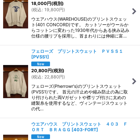
18,000
円
(税別)
(
税込
:
19,800
円
)
ウエアハウス(WAREHOUSE)のプリントスウェッ
ト(401 CONCORD)です。 カットソーがウールか
らコットンに変わった1930年代からある挟み込み
仕様の腰リブを採用し、首まわりには伸縮に富…
フェローズ プリントスウェット ＰＶＳＳ１
[
PVSS1
]
20,800
円
(税別)
(
税込
:
22,880
円
)
フェローズ(Pherrowr's)のプリントスウェット
(PVSS1)です。 首元の汗止めや縮み防止の為に取
り付けられた両Vガゼットや襟リブ付けに太めの
縫製糸を使用するなど、ヴィンテージスウェット
の代…
ウエアハウス プリントスウェット ４０３ Ｆ
ＯＲＴ ＢＲＡＧＧ
[
403-FORT
]