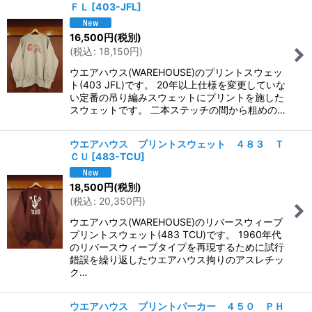
ＦＬ
[
403-JFL
]
16,500
円
(税別)
(
税込
:
18,150
円
)
ウエアハウス(WAREHOUSE)のプリントスウェッ
ト(403 JFL)です。 20年以上仕様を変更していな
い定番の吊り編みスウェットにプリントを施した
スウェットです。 二本ステッチの間から粗めの…
ウエアハウス プリントスウェット ４８３ Ｔ
ＣＵ
[
483-TCU
]
18,500
円
(税別)
(
税込
:
20,350
円
)
ウエアハウス(WAREHOUSE)のリバースウィーブ
プリントスウェット(483 TCU)です。 1960年代
のリバースウィーブタイプを再現するために試行
錯誤を繰り返したウエアハウス拘りのアスレチッ
ク…
ウエアハウス プリントパーカー ４５０ ＰＨ