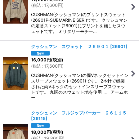
(
税込
:
17,600
円
)
CUSHMAN(クッシュマン)のプリントスウェット
(26901P-SUBMARINE SER.)です。 クッシュマン
の定番スエット(26901)にプリントを施したスウ
ェットです。 ミリタリーモチー…
クッシュマン スウェット ２６９０１
[
26901
]
16,000
円
(税別)
(
税込
:
17,600
円
)
CUSHMAN(クッシュマン)の両Vネックセットイン
スリーブスウェット(26901)です。 2本針で縫製
された両Vネックのセットインスリーブスウェッ
トです。 丸胴のスウェット地を使用し、アームホ
ー…
クッシュマン フルジップパーカー ２６１１５
[
26115
]
18,000
円
(税別)
(
税込
:
19,800
円
)