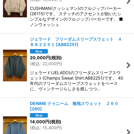
CUSHMAN(クッシュマン)のフルジップパーカー
(26115)です。 ステッチのアクセントが効いたシ
ンプルなデザインのフルジップパーカーです。 ■
ノンウォッシュ
ジェラード フリーダムスリーブスウェット Ａ
Ｂ８２２５１
[
AB82251
]
20,000
円
(税別)
(
税込
:
22,000
円
)
ジェラード(JELADO)のフリーダムスリーブスウ
ェット(Champs Sweat Shirt:AB82251)です。 40
年代のフリーダムスリーブスウェットをベース
に、ヴィンテージらしさを残しつつ…
DENIME ドゥニーム 無地スウェット ２６０
[
260
]
14,000
円
(税別)
(
税込
:
15,400
円
)