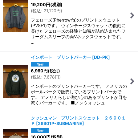
19,200
円
(税別)
(
税込
:
21,120
円
)
フェローズ(Pherrowr's)のプリントスウェット
(PVSF1)です。 ヴィンテージスウェットの復刻に
長けたフェローズの経験と知識が詰め込まれたフ
リーダムスリーブの両Vネックスウェットです。
…
インポート プリントパーカー
[
DD-PK
]
6,980
円
(税別)
(
税込
:
7,678
円
)
インポートのプリントパーカーです。 アメリカの
ボールパークで販売しているプリントパーカで
す。 アメリカらしい遊び心のあるプリントが目を
惹くパーカーです。 ■ノンウォッシュ
クッシュマン プリントスウェット ２６９０１
Ｐ
[
26901P-SUBMARINE
]
16,000
円
(税別)