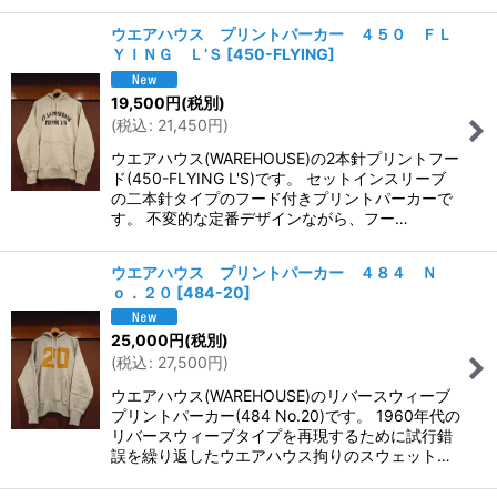
ウエアハウス プリントパーカー ４５０ ＦＬ
ＹＩＮＧ Ｌ’Ｓ
[
450-FLYING
]
19,500
円
(税別)
(
税込
:
21,450
円
)
ウエアハウス(WAREHOUSE)の2本針プリントフー
ド(450-FLYING L'S)です。 セットインスリーブ
の二本針タイプのフード付きプリントパーカーで
す。 不変的な定番デザインながら、フー…
ウエアハウス プリントパーカー ４８４ Ｎ
ｏ．２０
[
484-20
]
25,000
円
(税別)
(
税込
:
27,500
円
)
ウエアハウス(WAREHOUSE)のリバースウィーブ
プリントパーカー(484 No.20)です。 1960年代の
リバースウィーブタイプを再現するために試行錯
誤を繰り返したウエアハウス拘りのスウェット…