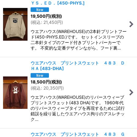
ＹＳ．ＥＤ．
[
450-PHYS.
]
19,500
円
(税別)
(
税込
:
21,450
円
)
ウエアハウス(WAREHOUSE)の2本針プリントフー
ド(450-PHYS.ED.)です。 セットインスリーブの
二本針タイプのフード付きプリントパーカーで
す。 不変的な定番デザインながら、フード裏…
ウエアハウス プリントスウェット ４８３ Ｄ
ＨＡ
[
483-DHA
]
18,500
円
(税別)
(
税込
:
20,350
円
)
ウエアハウス(WAREHOUSE)のリバースウィーブ
プリントスウェット(483 DHA)です。 1960年代
のリバースウィーブタイプを再現するために試行
錯誤を繰り返したウエアハウス拘りのアスレチッ
ク…
ウエアハウス プリントスウェット ４８３ Ｇ