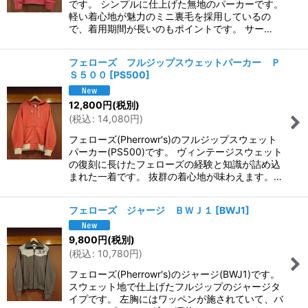
です。 シンプルに仕上げた無地のパーカーです。
軽い着心地が魅力のミニ裏毛を採用しているの
で、着用期間が長いのもポイントです。 サー…
フェローズ フルジップスウェットパーカー Ｐ
Ｓ５００
[
PS500
]
12,800
円
(税別)
(
税込
:
14,080
円
)
フェローズ(Pherrowr's)のフルジップスウェット
パーカー(PS500)です。 ヴィンテージスウェット
の復刻に長けたフェローズの経験と知識が詰め込
まれた一着です。 抜群の着心地が味わえます。…
フェローズ ジャージ ＢＷＪ１
[
BWJ1
]
9,800
円
(税別)
(
税込
:
10,780
円
)
フェローズ(Pherrowr's)のジャージ(BWJ1)です。
スウェット地で仕上げたフルジップのジャージタ
イプです。 左胸にはワッペンが施されていて、バ