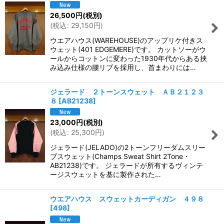
26,500
円
(税別)
(
税込
:
29,150
円
)
ウエアハウス(WAREHOUSE)のアップリケ付きス
ウェット(401 EDGEMERE)です。 カットソーがウ
ールからコットンに変わった1930年代からある挟
み込み仕様の腰リブを採用し、首まわりには…
ジェラード ２トーンスウェット ＡＢ２１２３
８
[
AB21238
]
23,000
円
(税別)
(
税込
:
25,300
円
)
ジェラード(JELADO)の2トーンフリーダムスリー
ブスウェット(Champs Sweat Shirt 2Tone・
AB21238)です。 ジェラードが所有するヴィンテ
ージスウェットを基に製作された…
ウエアハウス スウェットカーディガン ４９８
[
498
]