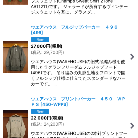
ブスウェット(Champs Sweat Shirt 2Tone・
AB11211)です。 ジェラードが所有するヴィンテー
ジスウェットを基に、グラスグ…
ウエアハウス フルジップパーカー ４９６
[
496
]
27,000
円
(税別)
(
税込
:
29,700
円
)
ウエアハウス(WAREHOUSE)の旧式吊編み機を使
用したラグランフリーダムフルジップフード
(496)です。 吊り編みの丸胴生地をフロントで開
くフルジップ仕様に仕立てたスタンダードなパー
カーです。 …
ウエアハウス プリントパーカー ４５０ ＷＰ
ＰＳ
[
450-WPPS
]
22,000
円
(税別)
(
税込
:
24,200
円
)
ウエアハウス(WAREHOUSE)の2本針プリントフー