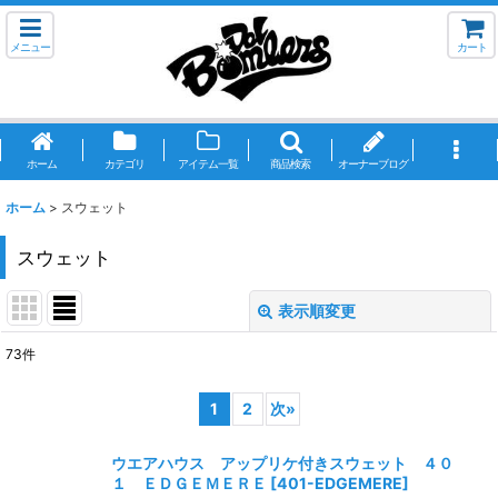
メニュー
カート
ホーム
カテゴリ
アイテム一覧
商品検索
オーナーブログ
ホーム
>
スウェット
スウェット
表示順変更
閉じる
73
件
表示数
:
1
2
次
»
並び順
:
ウエアハウス アップリケ付きスウェット ４０
１ ＥＤＧＥＭＥＲＥ
[
401-EDGEMERE
]
絞り込む