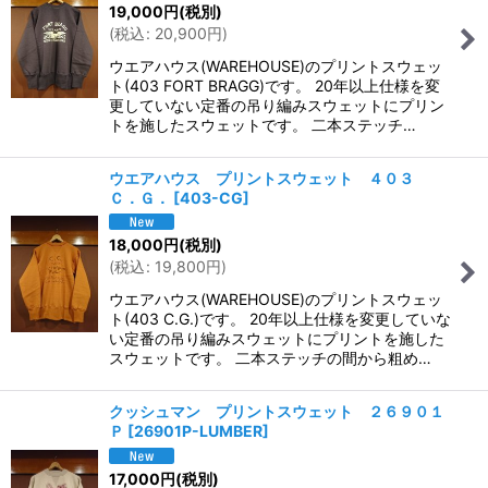
19,000
円
(税別)
(
税込
:
20,900
円
)
ウエアハウス(WAREHOUSE)のプリントスウェッ
ト(403 FORT BRAGG)です。 20年以上仕様を変
更していない定番の吊り編みスウェットにプリン
トを施したスウェットです。 二本ステッチ…
ウエアハウス プリントスウェット ４０３
Ｃ．Ｇ．
[
403-CG
]
18,000
円
(税別)
(
税込
:
19,800
円
)
ウエアハウス(WAREHOUSE)のプリントスウェッ
ト(403 C.G.)です。 20年以上仕様を変更していな
い定番の吊り編みスウェットにプリントを施した
スウェットです。 二本ステッチの間から粗め…
クッシュマン プリントスウェット ２６９０１
Ｐ
[
26901P-LUMBER
]
17,000
円
(税別)