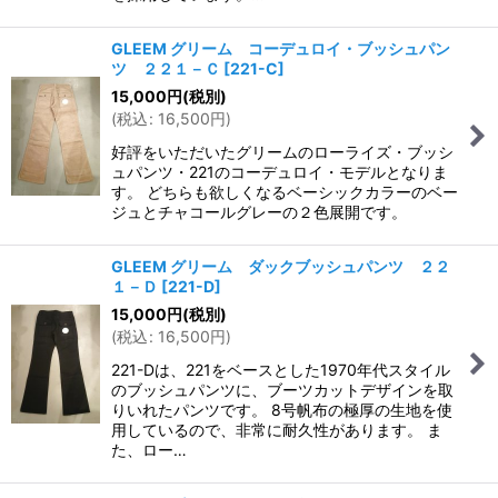
GLEEM グリーム コーデュロイ・ブッシュパン
ツ ２２１－Ｃ
[
221-C
]
15,000
円
(税別)
(
税込
:
16,500
円
)
好評をいただいたグリームのローライズ・ブッシ
ュパンツ・221のコーデュロイ・モデルとなりま
す。 どちらも欲しくなるベーシックカラーのベー
ジュとチャコールグレーの２色展開です。
GLEEM グリーム ダックブッシュパンツ ２２
１－Ｄ
[
221-D
]
15,000
円
(税別)
(
税込
:
16,500
円
)
221-Dは、221をベースとした1970年代スタイル
のブッシュパンツに、ブーツカットデザインを取
りいれたパンツです。 8号帆布の極厚の生地を使
用しているので、非常に耐久性があります。 ま
た、ロー…