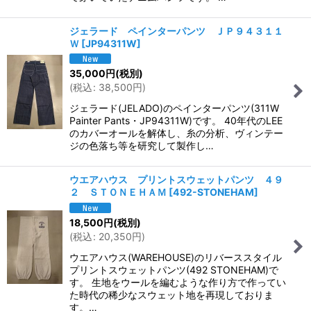
ジェラード ペインターパンツ ＪＰ９４３１１
Ｗ
[
JP94311W
]
35,000
円
(税別)
(
税込
:
38,500
円
)
ジェラード(JELADO)のペインターパンツ(311W
Painter Pants・JP94311W)です。 40年代のLEE
のカバーオールを解体し、糸の分析、ヴィンテー
ジの色落ち等を研究して製作し…
ウエアハウス プリントスウェットパンツ ４９
２ ＳＴＯＮＥＨＡＭ
[
492-STONEHAM
]
18,500
円
(税別)
(
税込
:
20,350
円
)
ウエアハウス(WAREHOUSE)のリバーススタイル
プリントスウェットパンツ(492 STONEHAM)で
す。 生地をウールを編むような作り方で作ってい
た時代の稀少なスウェット地を再現しておりま
す。…