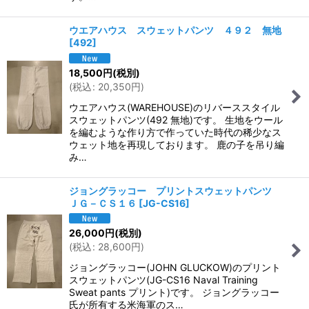
ウエアハウス スウェットパンツ ４９２ 無地
[
492
]
18,500
円
(税別)
(
税込
:
20,350
円
)
ウエアハウス(WAREHOUSE)のリバーススタイル
スウェットパンツ(492 無地)です。 生地をウール
を編むような作り方で作っていた時代の稀少なス
ウェット地を再現しております。 鹿の子を吊り編
み…
ジョングラッコー プリントスウェットパンツ
ＪＧ－ＣＳ１６
[
JG-CS16
]
26,000
円
(税別)
(
税込
:
28,600
円
)
ジョングラッコー(JOHN GLUCKOW)のプリント
スウェットパンツ(JG-CS16 Naval Training
Sweat pants プリント)です。 ジョングラッコー
氏が所有する米海軍のス…