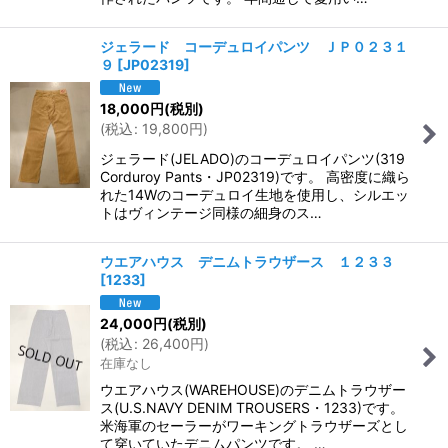
ジェラード コーデュロイパンツ ＪＰ０２３１
９
[
JP02319
]
18,000
円
(税別)
(
税込
:
19,800
円
)
ジェラード(JELADO)のコーデュロイパンツ(319
Corduroy Pants・JP02319)です。 高密度に織ら
れた14Wのコーデュロイ生地を使用し、シルエッ
トはヴィンテージ同様の細身のス…
ウエアハウス デニムトラウザース １２３３
[
1233
]
24,000
円
(税別)
(
税込
:
26,400
円
)
在庫なし
ウエアハウス(WAREHOUSE)のデニムトラウザー
ス(U.S.NAVY DENIM TROUSERS・1233)です。
米海軍のセーラーがワーキングトラウザーズとし
て穿いていたデニムパンツです。 …