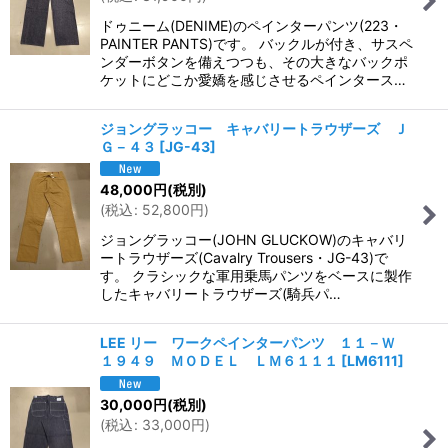
ドゥニーム(DENIME)のペインターパンツ(223・
PAINTER PANTS)です。 バックルが付き、サスペ
ンダーボタンを備えつつも、その大きなバックポ
ケットにどこか愛嬌を感じさせるペインタース…
ジョングラッコー キャバリートラウザーズ Ｊ
Ｇ－４３
[
JG-43
]
48,000
円
(税別)
(
税込
:
52,800
円
)
ジョングラッコー(JOHN GLUCKOW)のキャバリ
ートラウザーズ(Cavalry Trousers・JG-43)で
す。 クラシックな軍用乗馬パンツをベースに製作
したキャバリートラウザーズ(騎兵パ…
LEE リー ワークペインターパンツ １１－Ｗ
１９４９ ＭＯＤＥＬ ＬＭ６１１１
[
LM6111
]
30,000
円
(税別)
(
税込
:
33,000
円
)