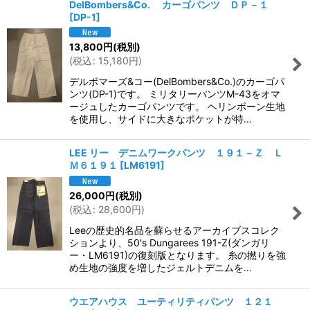
DelBombers&Co. カーゴパンツ ＤＰ－１
[
DP-1
]
13,800
円
(税別)
(
税込
:
15,180
円
)
デルボマーズ&コー(DelBombers&Co.)のカーゴパ
ンツ(DP-1)です。 ミリタリーパンツM-43をオマ
ージュしたカーゴパンツです。 ヘリンボーン生地
を使用し、サイドに大きなポケットが特…
LEE リー デニムワークパンツ １９１－Ｚ Ｌ
Ｍ６１９１
[
LM6191
]
26,000
円
(税別)
(
税込
:
28,600
円
)
Leeの歴史的名品を蘇らせるアーカイブスコレク
ションより、50's Dungarees 191-Z(ダンガリ
ー・LM6191)の復刻版となります。 糸の撚りを強
め生地の強度を増したジェルトデニムを…
ウエアハウス ユーティリティパンツ １２１