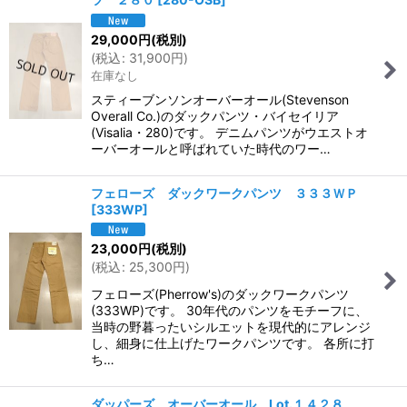
29,000
円
(税別)
(
税込
:
31,900
円
)
在庫なし
スティーブンソンオーバーオール(Stevenson
Overall Co.)のダックパンツ・バイセイリア
(Visalia・280)です。 デニムパンツがウエストオ
ーバーオールと呼ばれていた時代のワー…
フェローズ ダックワークパンツ ３３３ＷＰ
[
333WP
]
23,000
円
(税別)
(
税込
:
25,300
円
)
フェローズ(Pherrow's)のダックワークパンツ
(333WP)です。 30年代のパンツをモチーフに、
当時の野暮ったいシルエットを現代的にアレンジ
し、細身に仕上げたワークパンツです。 各所に打
ち…
ダッパーズ オーバーオール Lot.１４２８