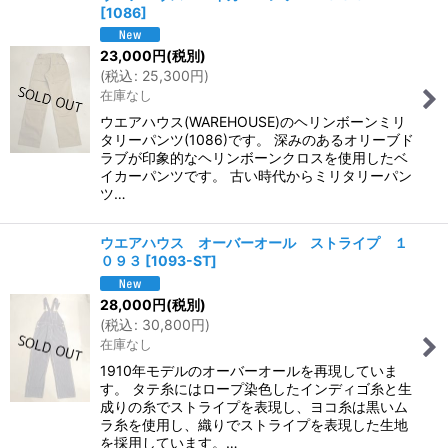
[
1086
]
23,000
円
(税別)
(
税込
:
25,300
円
)
在庫なし
ウエアハウス(WAREHOUSE)のヘリンボーンミリ
タリーパンツ(1086)です。 深みのあるオリーブド
ラブが印象的なヘリンボーンクロスを使用したベ
イカーパンツです。 古い時代からミリタリーパン
ツ…
ウエアハウス オーバーオール ストライプ １
０９３
[
1093-ST
]
28,000
円
(税別)
(
税込
:
30,800
円
)
在庫なし
1910年モデルのオーバーオールを再現していま
す。 タテ糸にはロープ染色したインディゴ糸と生
成りの糸でストライプを表現し、ヨコ糸は黒いム
ラ糸を使用し、織りでストライプを表現した生地
を採用しています。…