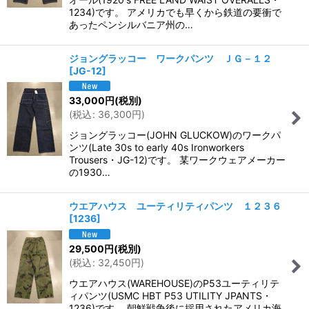
1234)です。 アメリカでも早くから鉄道の要衝で
あったペンシルバニア州の…
ジョングラッコー ワークパンツ ＪＧ－１２
[
JG-12
]
33,000
円
(税別)
(
税込
:
36,300
円
)
ジョングラッコー(JOHN GLUCKOW)のワークパ
ンツ(Late 30s to early 40s Ironworkers
Trousers・JG-12)です。 某ワークウェアメーカー
の1930…
ウエアハウス ユーティリティパンツ １２３６
[
1236
]
29,500
円
(税別)
(
税込
:
32,450
円
)
ウエアハウス(WAREHOUSE)のP53ユーティリテ
ィパンツ(USMC HBT P53 UTILITY JPANTS・
1236)です。 朝鮮戦争後に採用されたアメリカ海