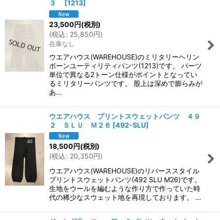
３
[
1213
]
23,500
円
(税別)
(
税込
:
25,850
円
)
在庫なし
ウエアハウス(WAREHOUSE)のミリタリーヘリン
ボーンユーティリティパンツ(1213)です。 パーツ
単位で異なる2トーン仕様がポイントとなってい
るミリタリーパンツです。 股上は深めで膨らみが
あ…
ウエアハウス プリントスウェットパンツ ４９
２ ＳＬＵ Ｍ２６
[
492-SLU
]
18,500
円
(税別)
(
税込
:
20,350
円
)
ウエアハウス(WAREHOUSE)のリバーススタイル
プリントスウェットパンツ(492 SLU M26)です。
生地をウールを編むような作り方で作っていた時
代の稀少なスウェット地を再現しております。 …