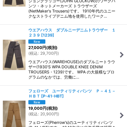
ジョングラッコー(JOHN GLUCKOW)のワークパ
ンツ・ネットメーカーズ トラウザーズ
(NetMaker's Trousers)です。 1910年代のユニー
クなストライプデニム地を使用したワーク…
ウエアハウス ダブルニーデニムトラウザー １
２３９
[
1239
]
27,000
円
(税別)
(
税込
:
29,700
円
)
ウエアハウス(WAREHOUSE)のダブルニートラウ
ザー(1930'S WPA DOUBLE KNEE DENIM
TROUSERS・1239)です。 WPA の大規模なプロ
グラムのなかでは、労働に…
フェローズ ユーティリティパンツ Ｐ－４１－
ＨＢＴ
[
P-41-HBT
]
19,000
円
(税別)
(
税込
:
20,900
円
)
フェローズ(Pherrow's)のユーティリティパンツ