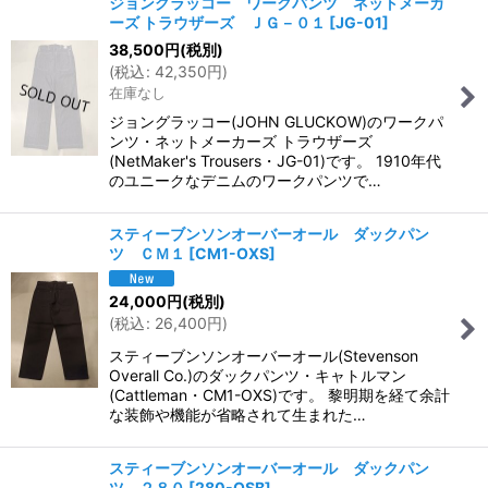
ジョングラッコー ワークパンツ ネットメーカ
ーズ トラウザーズ ＪＧ－０１
[
JG-01
]
38,500
円
(税別)
(
税込
:
42,350
円
)
在庫なし
ジョングラッコー(JOHN GLUCKOW)のワークパ
ンツ・ネットメーカーズ トラウザーズ
(NetMaker's Trousers・JG-01)です。 1910年代
のユニークなデニムのワークパンツで…
スティーブンソンオーバーオール ダックパン
ツ ＣＭ１
[
CM1-OXS
]
24,000
円
(税別)
(
税込
:
26,400
円
)
スティーブンソンオーバーオール(Stevenson
Overall Co.)のダックパンツ・キャトルマン
(Cattleman・CM1-OXS)です。 黎明期を経て余計
な装飾や機能が省略されて生まれた…
スティーブンソンオーバーオール ダックパン
ツ ２８０
[
280-OSB
]