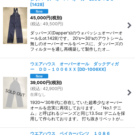
[
1428
]
45,000
円
(税別)
(
税込
:
49,500
円
)
ダッパーズ(Dapper's)のウォバッシュオーバーオ
ール(Lot.1428)です。 20's〜30'sのアウトシーム
無しのオーバーオールをベースに、ダッパーズの
フィルターを通し再構築して製作したオ…
ウエアハウス オーバーオール ダックディガ
ー ＤＤ－１００６ＸＸ
[
DD-1006XX
]
39,000
円
(税別)
(
税込
:
42,900
円
)
在庫なし
1920〜’30年代に存在していた超希少なオーバー
オールを忠実に再現しております。 「No.1 デニ
ム」と呼ばれるジーンズと同じ13.5oz デニムを採
用して作られております。 打ち抜きリベットが…
ウエアハウス ベイカーパンツ １０８６