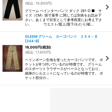
(
税込
:
19,800
円
)
グリーム ペインターパンツ ダック 281-D ■ サ
イズ（CM）採寸基準 に関しては別表をお読み下
さい。あくまで目安として参考程度にお考え下さ
い。 ウエスト/股上/股下/わたり/裾…
GLEEM グリーム カーゴパンツ ２４４－Ｂ
[
244-B
]
16,000
円
(税別)
(
税込
:
17,600
円
)
ヘリンボーン生地を使ったカーゴパンツです。 ポ
ケットが8つ付いているのが特徴です。 グリーム
のスポーツトラウザースがベースとなっており、
細身のシルエットになっているのが特徴です。 ポ
ケット部分の…