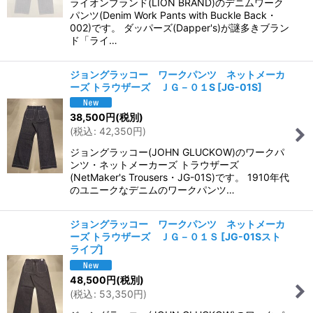
ライオンブランド(LION BRAND)のデニムワーク
パンツ(Denim Work Pants with Buckle Back・
002)です。 ダッパーズ(Dapper's)が謎多きブラン
ド「ライ…
ジョングラッコー ワークパンツ ネットメーカ
ーズ トラウザーズ ＪＧ－０１S
[
JG-01S
]
38,500
円
(税別)
(
税込
:
42,350
円
)
ジョングラッコー(JOHN GLUCKOW)のワークパ
ンツ・ネットメーカーズ トラウザーズ
(NetMaker's Trousers・JG-01S)です。 1910年代
のユニークなデニムのワークパンツ…
ジョングラッコー ワークパンツ ネットメーカ
ーズ トラウザーズ ＪＧ－０１Ｓ
[
JG-01Sスト
ライプ
]
48,500
円
(税別)
(
税込
:
53,350
円
)