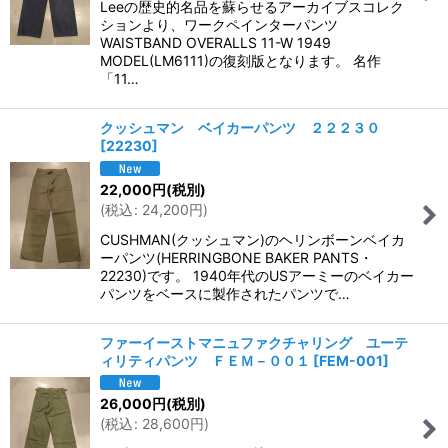
Leeの歴史的名品を蘇らせるアーカイブスコレク
ションより、ワークペインターパンツ
WAISTBAND OVERALLS 11-W 1949
MODEL(LM6111)の復刻版となります。 名作
「11…
クッシュマン ベイカーパンツ ２２２３０
[
22230
]
22,000
円
(税別)
(
税込
:
24,200
円
)
CUSHMAN(クッシュマン)のヘリンボーンベイカ
ーパンツ(HERRINGBONE BAKER PANTS・
22230)です。 1940年代のUSアーミーのベイカー
パンツをベースに製作されたパンツで…
ファーイーストマニュファクチャリング ユーテ
ィリティパンツ ＦＥＭ－００１
[
FEM-001
]
26,000
円
(税別)
(
税込
:
28,600
円
)