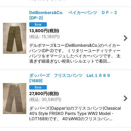
DelBombers&Co. ベイカーパンツ ＤＰ－２
[
DP-2
]
13,800
円
(税別)
(
税込
:
15,180
円
)
デルボマーズ&コー(DelBombers&Co.)のベイカー
パンツ(DP-2)です。 ミリタリーユーティリティー
パンツをオマージュしたベイカーパンツです。 太
過ぎず細過ぎない程良いシルエットで着回…
ダッパーズ フリスコパンツ Lot.１６８９
[
1689
]
27,800
円
(税別)
(
税込
:
30,580
円
)
ダッパーズ(Dapper's)のフリスコパンツ(Classical
40’s Style FRISKO Pants Type WW2 Model・
LOT1689)です。 40'sWW2のフリスコパン…