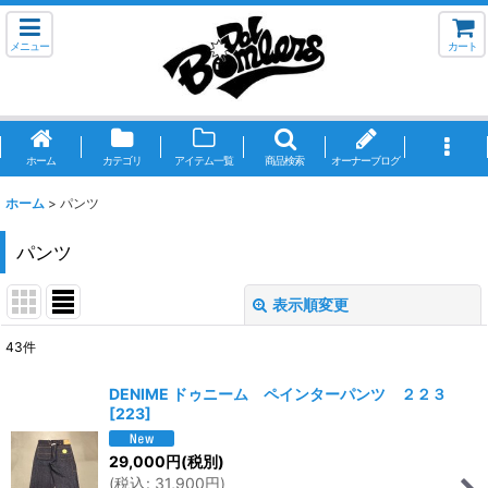
メニュー
カート
ホーム
カテゴリ
アイテム一覧
商品検索
オーナーブログ
ホーム
>
パンツ
パンツ
表示順変更
閉じる
43
件
表示数
:
DENIME ドゥニーム ペインターパンツ ２２３
[
223
]
並び順
:
29,000
円
(税別)
(
税込
:
31,900
円
)
絞り込む