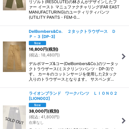
リゾルト(RESOLUTE)の林さんがデザインしたフ
ァー イースト マニュファクチャリング(FAR EAST
MANUFACTURING)のユーティリティパンツ
(UTILITY PANTS・FEM-0…
DelBombers&Co. ２タックトラウザース Ｄ
Ｐ－３
[
DP-3
]
16,800
円
(税別)
(
税込
:
18,480
円
)
デルボマーズ&コー(DelBombers&Co.)のツータッ
クトラウザース(ミスクリンツパンツ・DP-3)で
す。 カーキのコットンサージを使用した2タック
入りのトラウザースとなります。 サスペンダ…
ライオンブランド ワークパンツ ＬＩＯＮ０２
[
LION002
]
38,000
円
(税別)
(
税込
:
41,800
円
)
在庫なし