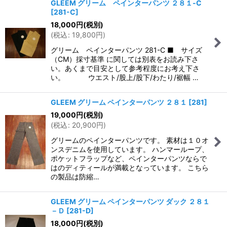
GLEEM グリーム ペインターパンツ ２８１-C
[
281-C
]
18,000
円
(税別)
(
税込
:
19,800
円
)
グリーム ペインターパンツ 281-C ■ サイズ
（CM）採寸基準 に関しては別表をお読み下さ
い。あくまで目安として参考程度にお考え下さ
い。 ウエスト/股上/股下/わたり/裾幅 …
GLEEM グリーム ペインターパンツ ２８１
[
281
]
19,000
円
(税別)
(
税込
:
20,900
円
)
グリームのペインターパンツです。 素材は１０オ
ンスデニムを使用しています。 ハンマーループ、
ポケットフラップなど、ペインターパンツならで
はのディティールが満載となっています。 こちら
の製品は防縮…
GLEEM グリーム ペインターパンツ ダック ２８１
－Ｄ
[
281-D
]
18,000
円
(税別)