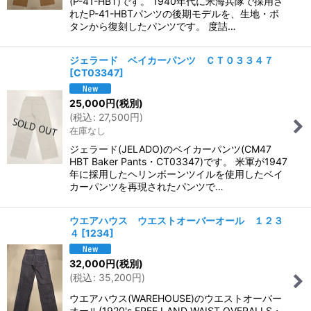
(P-41-HBT)です。 1940年代に米海兵隊で採用さ
れたP-41-HBTパンツの後期モデルを、生地・ボ
タンから復刻したパンツです。 度詰…
ジェラード ベイカーパンツ ＣＴ０３３４７
[
CT03347
]
25,000
円
(税別)
(
税込
:
27,500
円
)
在庫なし
ジェラード(JELADO)のベイカーパンツ(CM47
HBT Baker Pants・CT03347)です。 米軍が1947
年に採用したヘリンボーンツイルを使用したベイ
カーパンツを再現されたパンツで…
ウエアハウス ウエストオーバーオール １２３
４
[
1234
]
32,000
円
(税別)
(
税込
:
35,200
円
)
ウエアハウス(WAREHOUSE)のウエストオーバー
オール(1920's FREE LAND WAIST OVERALLS・