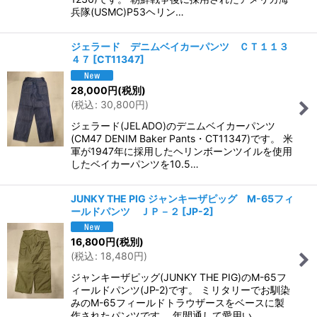
兵隊(USMC)P53ヘリン…
ジェラード デニムベイカーパンツ ＣＴ１１３
４７
[
CT11347
]
28,000
円
(税別)
(
税込
:
30,800
円
)
ジェラード(JELADO)のデニムベイカーパンツ
(CM47 DENIM Baker Pants・CT11347)です。 米
軍が1947年に採用したヘリンボーンツイルを使用
したベイカーパンツを10.5…
JUNKY THE PIG ジャンキーザピッグ M-65フィ
ールドパンツ ＪＰ－２
[
JP-2
]
16,800
円
(税別)
(
税込
:
18,480
円
)
ジャンキーザピッグ(JUNKY THE PIG)のM-65フ
ィールドパンツ(JP-2)です。 ミリタリーでお馴染
みのM-65フィールドトラウザースをベースに製
作されたパンツです。 年間通して愛用い…