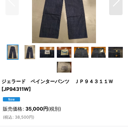
ジェラード ペインターパンツ ＪＰ９４３１１Ｗ
[
JP94311W
]
販売価格
:
35,000
円
(税別)
(
税込
:
38,500
円
)