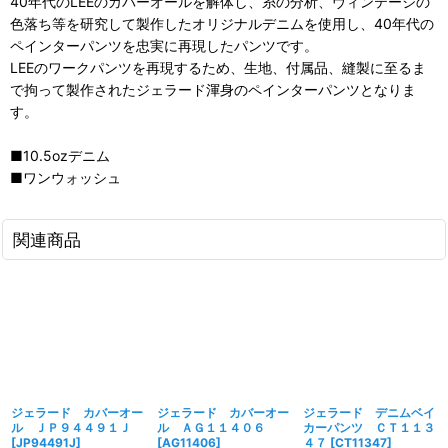
40年代のLEEのカバーオールを解体し、糸の分析、ヴィンテージの
色落ち等を研究して製作したオリジナルデニムを使用し、40年代の
ペインターパンツを忠実に再現したパンツです。
LEEのワークパンツを再現するため、生地、付属品、縫製に至るま
で拘って製作されたジェラード渾身のペインターパンツとなりま
す。
■10.5ozデニム
■ワンウォッシュ
関連商品
ジェラード カバーオー
ジェラード カバーオー
ジェラード デニムベイ
ル ＪＰ９４４９１Ｊ
ル ＡＧ１１４０６
カーパンツ ＣＴ１１３
[
JP94491J
]
[
AG11406
]
４７
[
CT11347
]