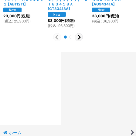
１
[
AB11211
]
Ｔ８３４１８Ａ
[
AG94341A
]
[
CT83418A
]
23,000
円
(税別)
33,000
円
(税別)
88,000
円
(税別)
(
税込
:
25,300
円
)
(
税込
:
36,300
円
)
(
税込
:
96,800
円
)
ホーム