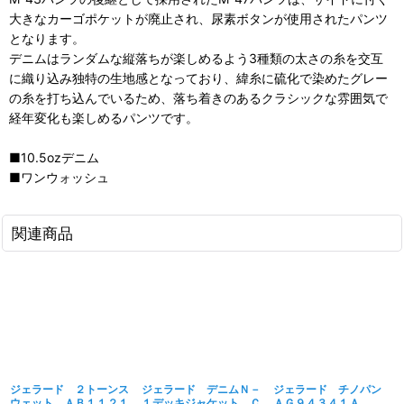
大きなカーゴポケットが廃止され、尿素ボタンが使用されたパンツ
となります。
デニムはランダムな縦落ちが楽しめるよう3種類の太さの糸を交互
に織り込み独特の生地感となっており、緯糸に硫化で染めたグレー
の糸を打ち込んでいるため、落ち着きのあるクラシックな雰囲気で
経年変化も楽しめるパンツです。
■10.5ozデニム
■ワンウォッシュ
関連商品
ジェラード ２トーンス
ジェラード デニムＮ－
ジェラード チノパン
ウェット ＡＢ１１２１
１デッキジャケット Ｃ
ＡＧ９４３４１Ａ