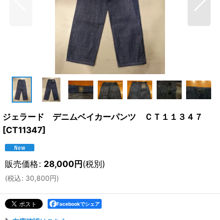
ジェラード デニムベイカーパンツ ＣＴ１１３４７
[
CT11347
]
販売価格
:
28,000
円
(税別)
(
税込
:
30,800
円
)
Facebookでシェア