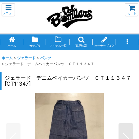
メニュー
カート
ホーム
カテゴリ
アイテム一覧
商品検索
オーナーブログ
ホーム
>
ジェラード
>
パンツ
>
ジェラード デニムベイカーパンツ ＣＴ１１３４７
ジェラード デニムベイカーパンツ ＣＴ１１３４７
[
CT11347
]