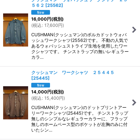
５６２
[
25562
]
16,000
円
(税別)
(
税込
:
17,600
円
)
CUSHMAN(クッシュマン)のポルカドットウォバ
ッシュワークシャツ(25562)です。 不動の人気で
あるウォバッシュストライプ生地を使用したワー
クシャツです。 チンストラップの無いレギュラー
カラ…
クッシュマン ワークシャツ ２５４４５
[
25445
]
14,000
円
(税別)
(
税込
:
15,400
円
)
CUSHMAN(クッシュマン)のドットプリントアー
リーワークシャツ(25445)です。 チンストラップ
無しのシンプルなレギュラーカラーに、フラップ
無しのホームベース型のポケットが左胸のみに付
いたシン…