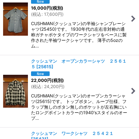
16,000
円
(税別)
(
税込
:
17,600
円
)
CUSHMAN(クッシュマン)の半袖シャンブレーシ
ャツ(25450)です。 1930年代の左右非対称の通
称ガチャポケタイプのワークシャツをベースに製
作された半袖ワークシャツです。 薄手の5ozの
ム…
クッシュマン オープンカラーシャツ ２５６１
５
[
25615
]
22,000
円
(税別)
(
税込
:
24,200
円
)
CUSHMAN(クッシュマン)のオープンカラーシャ
ツ(25615)です。 トップボタン、ループ仕様、フ
ラップ無しのボタン無しのポケットが左右胸にい
たロングポイントカラーの1940'sスタイルのオー
プ…
クッシュマン ワークシャツ ２５４２１
[
25421
]