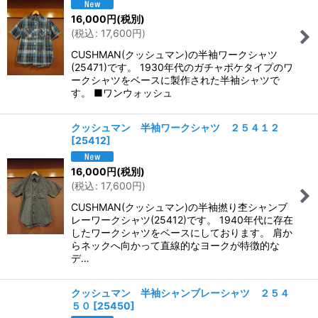
16,000
円
(税別)
(
税込
:
17,600
円
)
CUSHMAN(クッシュマン)の半袖ワークシャツ
(25471)です。 1930年代のガチャポケタイプのワ
ークシャツをベースに製作された半袖シャツで
す。 ■ワンウォッシュ
クッシュマン 半袖ワークシャツ ２５４１２
[
25412
]
16,000
円
(税別)
(
税込
:
17,600
円
)
CUSHMAN(クッシュマン)の半袖撚り杢シャンブ
レーワークシャツ(25412)です。 1940年代に存在
したワークシャツをベースにしております。 肩か
らネックへ向かって直線的なヨークが特徴的な
デ…
クッシュマン 半袖シャンブレーシャツ ２５４
５０
[
25450
]