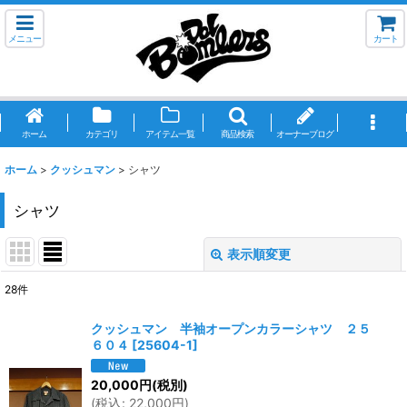
メニュー
カート
ホーム
カテゴリ
アイテム一覧
商品検索
オーナーブログ
ホーム
>
クッシュマン
>
シャツ
シャツ
表示順変更
閉じる
28
件
表示数
:
クッシュマン 半袖オープンカラーシャツ ２５
６０４
[
25604-1
]
並び順
:
20,000
円
(税別)
(
税込
:
22,000
円
)
絞り込む