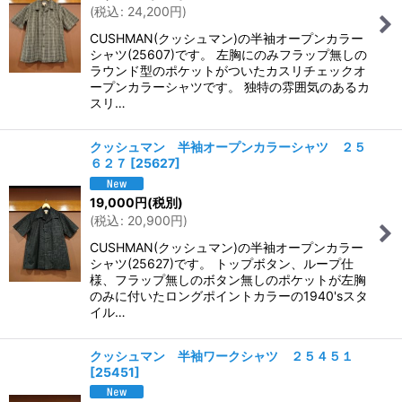
(
税込
:
24,200
円
)
CUSHMAN(クッシュマン)の半袖オープンカラー
シャツ(25607)です。 左胸にのみフラップ無しの
ラウンド型のポケットがついたカスリチェックオ
ープンカラーシャツです。 独特の雰囲気のあるカ
スリ…
クッシュマン 半袖オープンカラーシャツ ２５
６２７
[
25627
]
19,000
円
(税別)
(
税込
:
20,900
円
)
CUSHMAN(クッシュマン)の半袖オープンカラー
シャツ(25627)です。 トップボタン、ループ仕
様、フラップ無しのボタン無しのポケットが左胸
のみに付いたロングポイントカラーの1940'sスタ
イル…
クッシュマン 半袖ワークシャツ ２５４５１
[
25451
]