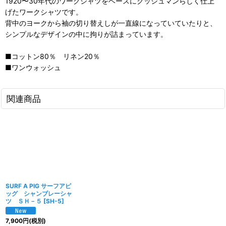
1920〜30年代のワークシャツをベースにクッシュマンらしく仕上
げたワークシャツです。
背中のヨークから袖の切り替えしが一直線になっていていたりと、
シンプルなデザインの中に拘りが詰まっています。
■コットン80％ リネン20％
■ワンウォッシュ
関連商品
SURF A PIG サーフアピ
ッグ シャンブレーシャ
ツ ＳＨ－５
[
SH-5
]
7,900
円
(税別)