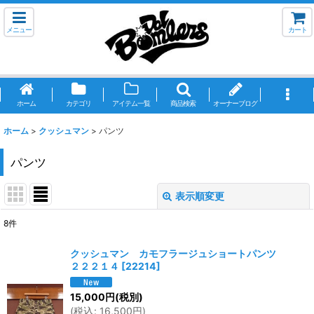
メニュー
カート
ホーム
カテゴリ
アイテム一覧
商品検索
オーナーブログ
ホーム
>
クッシュマン
>
パンツ
パンツ
表示順変更
閉じる
8
件
表示数
:
クッシュマン カモフラージュショートパンツ
２２２１４
[
22214
]
並び順
:
15,000
円
(税別)
(
税込
:
16,500
円
)
絞り込む