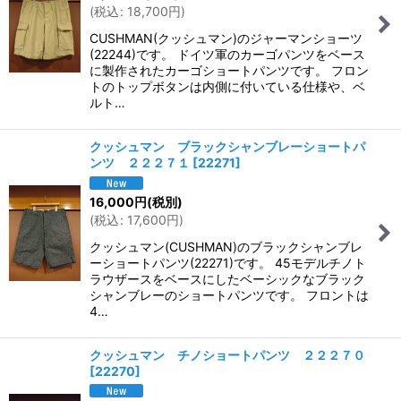
(
税込
:
18,700
円
)
CUSHMAN(クッシュマン)のジャーマンショーツ
(22244)です。 ドイツ軍のカーゴパンツをベース
に製作されたカーゴショートパンツです。 フロン
トのトップボタンは内側に付いている仕様や、ベ
ルト…
クッシュマン ブラックシャンブレーショートパ
ンツ ２２２７１
[
22271
]
16,000
円
(税別)
(
税込
:
17,600
円
)
クッシュマン(CUSHMAN)のブラックシャンブレ
ーショートパンツ(22271)です。 45モデルチノト
ラウザースをベースにしたベーシックなブラック
シャンブレーのショートパンツです。 フロントは
4…
クッシュマン チノショートパンツ ２２２７０
[
22270
]