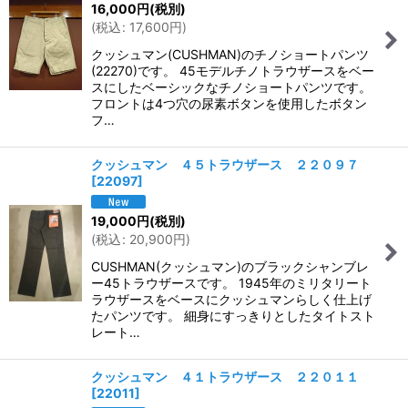
16,000
円
(税別)
(
税込
:
17,600
円
)
クッシュマン(CUSHMAN)のチノショートパンツ
(22270)です。 45モデルチノトラウザースをベー
スにしたベーシックなチノショートパンツです。
フロントは4つ穴の尿素ボタンを使用したボタン
フ…
クッシュマン ４５トラウザース ２２０９７
[
22097
]
19,000
円
(税別)
(
税込
:
20,900
円
)
CUSHMAN(クッシュマン)のブラックシャンブレ
ー45トラウザースです。 1945年のミリタリート
ラウザースをベースにクッシュマンらしく仕上げ
たパンツです。 細身にすっきりとしたタイトスト
レート…
クッシュマン ４１トラウザース ２２０１１
[
22011
]