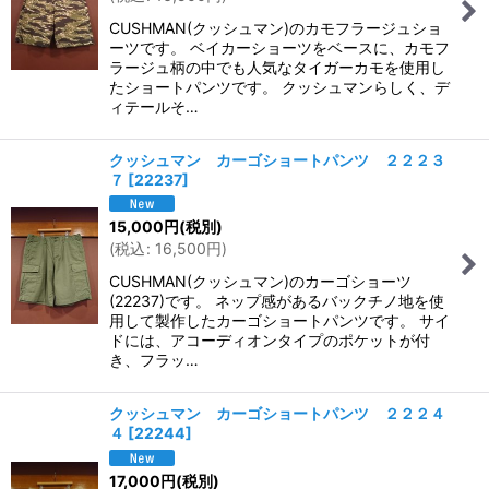
CUSHMAN(クッシュマン)のカモフラージュショ
ーツです。 ベイカーショーツをベースに、カモフ
ラージュ柄の中でも人気なタイガーカモを使用し
たショートパンツです。 クッシュマンらしく、デ
ィテールそ…
クッシュマン カーゴショートパンツ ２２２３
７
[
22237
]
15,000
円
(税別)
(
税込
:
16,500
円
)
CUSHMAN(クッシュマン)のカーゴショーツ
(22237)です。 ネップ感があるバックチノ地を使
用して製作したカーゴショートパンツです。 サイ
ドには、アコーディオンタイプのポケットが付
き、フラッ…
クッシュマン カーゴショートパンツ ２２２４
４
[
22244
]
17,000
円
(税別)