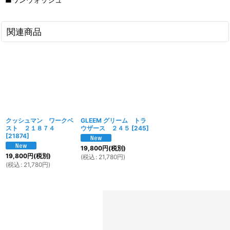
関連商品
クッシュマン ワークベ
GLEEM グリーム トラ
スト ２１８７４
ウザース ２４５
[
245
]
[
21874
]
19,800
円
(税別)
19,800
円
(税別)
(
税込
:
21,780
円
)
(
税込
:
21,780
円
)