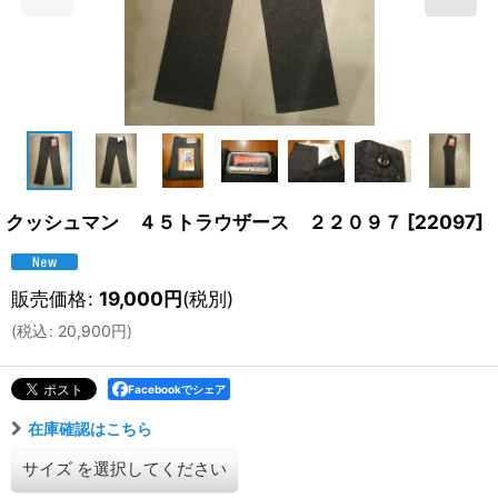
クッシュマン ４５トラウザース ２２０９７
[
22097
]
販売価格
:
19,000
円
(税別)
(
税込
:
20,900
円
)
Facebookでシェア
在庫確認はこちら
サイズ
を選択してください