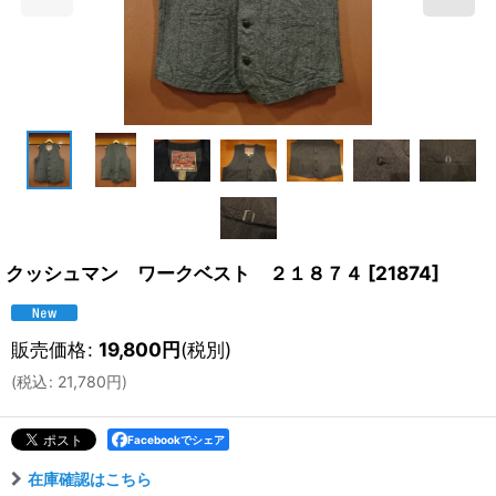
クッシュマン ワークベスト ２１８７４
[
21874
]
販売価格
:
19,800
円
(税別)
(
税込
:
21,780
円
)
Facebookでシェア
在庫確認はこちら