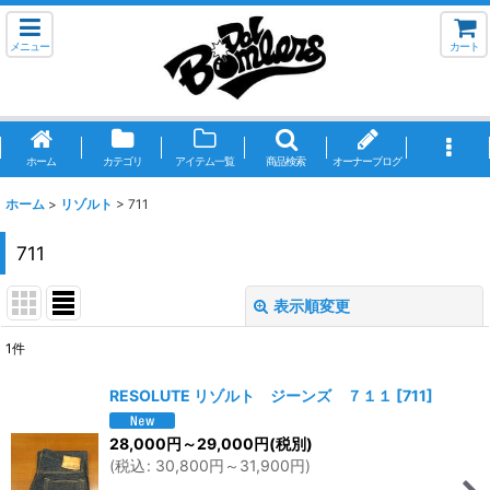
メニュー
カート
ホーム
カテゴリ
アイテム一覧
商品検索
オーナーブログ
ホーム
>
リゾルト
>
711
711
表示順変更
閉じる
1
件
表示数
:
RESOLUTE リゾルト ジーンズ ７１１
[
711
]
並び順
:
28,000
円
～29,000
円
(税別)
(
税込
:
30,800
円
～31,900
円
)
絞り込む