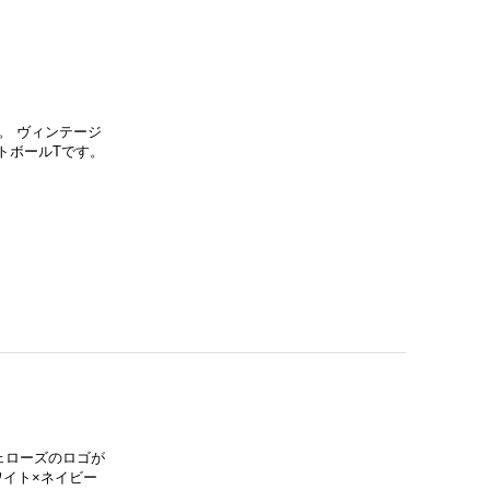
です。 ヴィンテージ
トボールTです。
 フェローズのロゴが
ワイト×ネイビー