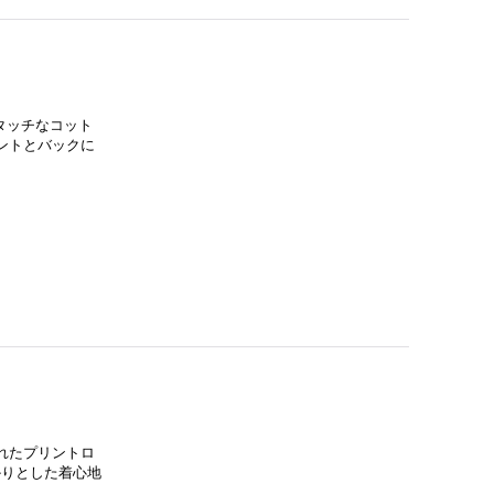
ライタッチなコット
ントとバックに
されたプリントロ
っかりとした着心地