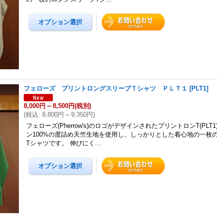
フェローズ プリントロングスリーブＴシャツ ＰＬＴ１
[
PLT1
]
8,000円
～
8,500円
(税別)
(
税込
:
8,800円
～
9,350円
)
フェローズ(Pherrow's)のロゴがデザインされたプリントロンT(PLT
ン100%の度詰め天竺生地を使用し、しっかりとした着心地の一枚
Tシャツです。 伸びにく…