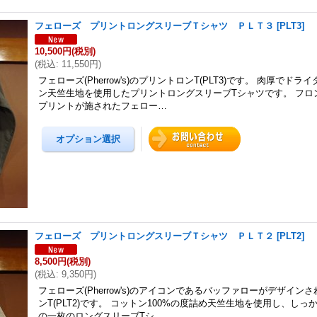
フェローズ プリントロングスリーブＴシャツ ＰＬＴ３
[
PLT3
]
10,500円
(税別)
(
税込
:
11,550円
)
フェローズ(Pherrow's)のプリントロンT(PLT3)です。 肉厚でド
ン天竺生地を使用したプリントロングスリーブTシャツです。 フロ
プリントが施されたフェロー…
フェローズ プリントロングスリーブＴシャツ ＰＬＴ２
[
PLT2
]
8,500円
(税別)
(
税込
:
9,350円
)
フェローズ(Pherrow's)のアイコンであるバッファローがデザイン
ンT(PLT2)です。 コットン100%の度詰め天竺生地を使用し、し
の一枚のロングスリーブTシ…