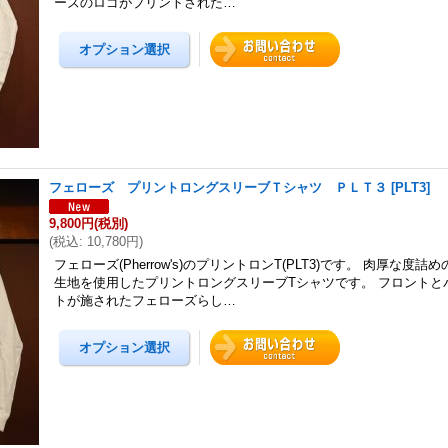
ーズのロゴがプリントされた…
フェローズ プリントロングスリーブＴシャツ ＰＬＴ３
[
PLT3
]
9,800円
(税別)
(
税込
:
10,780円
)
フェローズ(Pherrow's)のプリントロンT(PLT3)です。 肉厚な度
生地を使用したプリントロングスリーブTシャツです。 フロントと
トが施されたフェローズらし…