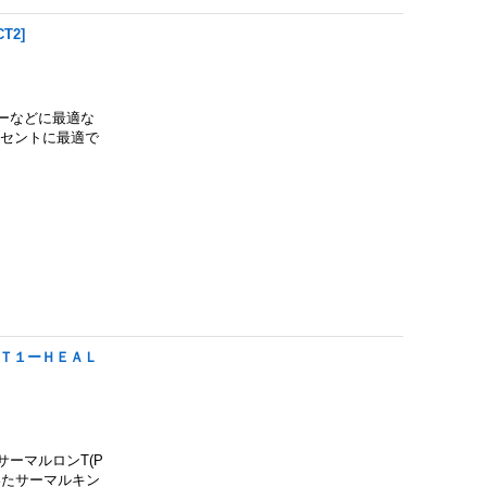
CT2
]
ンナーなどに最適な
クセントに最適で
ＣＴ１ーＨＥＡＬ
たサーマルロンT(P
ていたサーマルキン