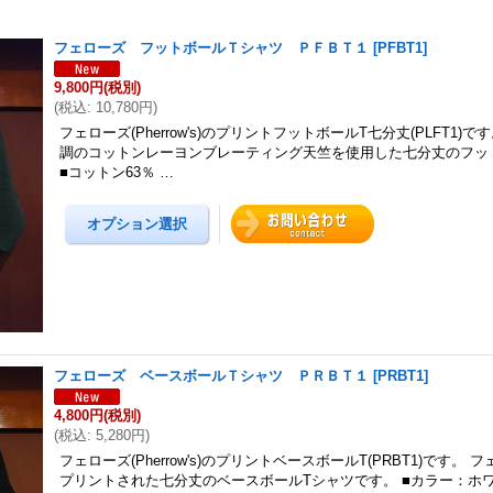
フェローズ フットボールＴシャツ ＰＦＢＴ１
[
PFBT1
]
9,800円
(税別)
(
税込
:
10,780円
)
フェローズ(Pherrow's)のプリントフットボールT七分丈(PLFT1)
調のコットンレーヨンブレーティング天竺を使用した七分丈のフッ
■コットン63％ …
フェローズ ベースボールＴシャツ ＰＲＢＴ１
[
PRBT1
]
4,800円
(税別)
(
税込
:
5,280円
)
フェローズ(Pherrow's)のプリントベースボールT(PRBT1)です。
プリントされた七分丈のベースボールTシャツです。 ■カラー：ホ