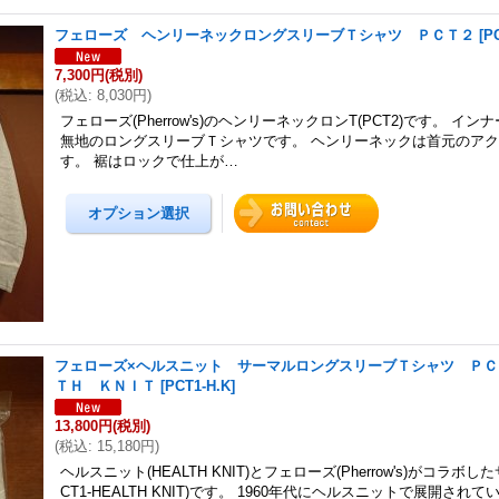
フェローズ ヘンリーネックロングスリーブＴシャツ ＰＣＴ２
[
P
7,300円
(税別)
(
税込
:
8,030円
)
フェローズ(Pherrow's)のヘンリーネックロンT(PCT2)です。 イ
無地のロングスリーブＴシャツです。 ヘンリーネックは首元のア
す。 裾はロックで仕上が…
フェローズ×ヘルスニット サーマルロングスリーブＴシャツ Ｐ
ＴＨ ＫＮＩＴ
[
PCT1-H.K
]
13,800円
(税別)
(
税込
:
15,180円
)
ヘルスニット(HEALTH KNIT)とフェローズ(Pherrow's)がコラボし
CT1-HEALTH KNIT)です。 1960年代にヘルスニットで展開され