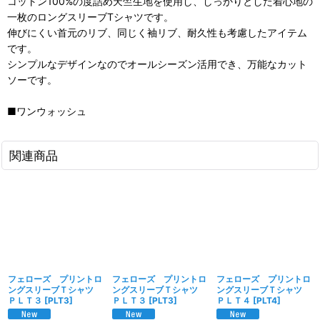
コットン100%の度詰め天竺生地を使用し、しっかりとした着心地の
一枚のロングスリーブTシャツです。
伸びにくい首元のリブ、同じく袖リブ、耐久性も考慮したアイテム
です。
シンプルなデザインなのでオールシーズン活用でき、万能なカット
ソーです。
■ワンウォッシュ
関連商品
フェローズ プリントロ
フェローズ プリントロ
フェローズ プリントロ
ングスリーブＴシャツ
ングスリーブＴシャツ
ングスリーブＴシャツ
ＰＬＴ３
[
PLT3
]
ＰＬＴ３
[
PLT3
]
ＰＬＴ４
[
PLT4
]