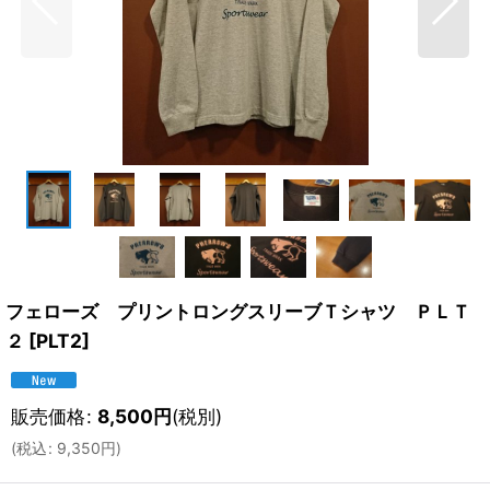
フェローズ プリントロングスリーブＴシャツ ＰＬＴ
２
[
PLT2
]
販売価格
:
8,500
円
(税別)
(
税込
:
9,350
円
)