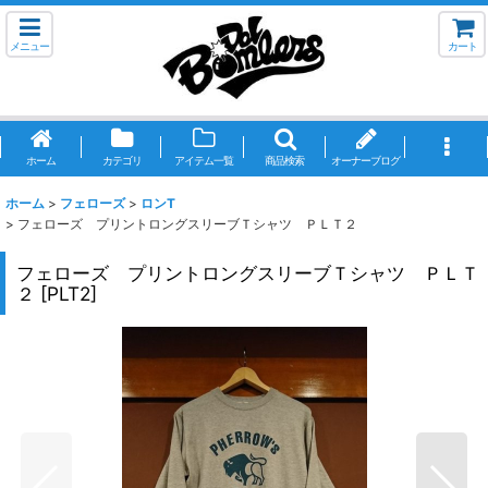
メニュー
カート
ホーム
カテゴリ
アイテム一覧
商品検索
オーナーブログ
ホーム
>
フェローズ
>
ロンT
>
フェローズ プリントロングスリーブＴシャツ ＰＬＴ２
フェローズ プリントロングスリーブＴシャツ ＰＬＴ
２
[
PLT2
]