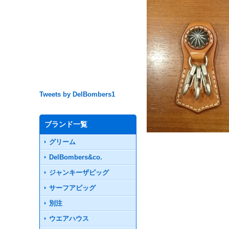
Tweets by DelBombers1
ブランド一覧
グリーム
DelBombers&co.
ジャンキーザピッグ
サーフアピッグ
別注
ウエアハウス