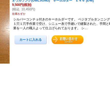
オウルソング(OWLSONG) キーホルダー Ｅ４６
[
E46
]
9,500円
(税別)
(
税込
:
10,450円
)
在庫わずか
シルバーコンチョ付きのキーホルダーです。 ベジタブルタンニン
１穴１穴手作業で空け、シニュー糸で手縫いで縫製された、手間と
業を一人の職人よって仕上げられております。 シ…