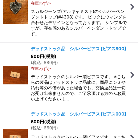
在庫わずか
スカルジーンズ(アルキャミスト)のシルバーペン
ダントトップ(#4308)です。 ピックにウィングを
合わせたデザインとなっております。 シンプルで
すが、存在感のあるシルバーペンダントトップで
す。
デッドストック品 シルバーピアス
[
ピアス800
]
800
円
(税別)
(
税込
:
880
円
)
在庫わずか
デッドストックのシルバー製ピアスです。 ※こち
らの製品はデッドストック品故に、商品にシミや
汚れ等の不備があった場合でも、交換返品は一切
お受け出来ませんので、ご了承頂ける方のみお買
い上げくださいま…
デッドストック品 シルバーピアス
[
ピアス600
]
600
円
(税別)
(
税込
:
660
円
)
デッドストックのシルバー製ピアスです。 ※こち