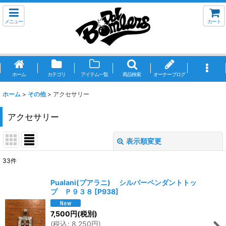
メニュー
カート
ホーム
カテゴリ
アイテム一覧
商品検索
オーナーブログ
ホーム
>
その他
>
アクセサリー
アクセサリー
表示順変更
閉じる
33
件
表示数
:
Pualani(プアラニ) シルバーペンダントトッ
プ Ｐ９３８
[
P938
]
並び順
:
7,500
円
(税別)
(
税込
:
8,250
円
)
絞り込む