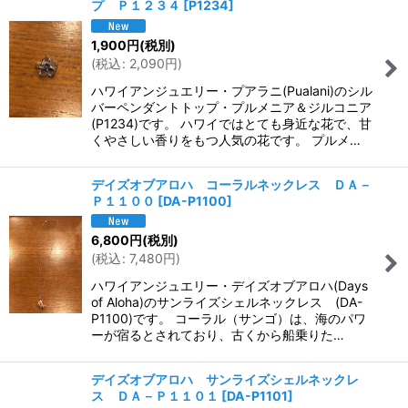
プ Ｐ１２３４
[
P1234
]
1,900
円
(税別)
(
税込
:
2,090
円
)
ハワイアンジュエリー・プアラニ(Pualani)のシル
バーペンダントトップ・プルメニア＆ジルコニア
(P1234)です。 ハワイではとても身近な花で、甘
くやさしい香りをもつ人気の花です。 プルメ…
デイズオブアロハ コーラルネックレス ＤＡ－
Ｐ１１００
[
DA-P1100
]
6,800
円
(税別)
(
税込
:
7,480
円
)
ハワイアンジュエリー・デイズオブアロハ(Days
of Aloha)のサンライズシェルネックレス (DA-
P1100)です。 コーラル（サンゴ）は、海のパワ
ーが宿るとされており、古くから船乗りた…
デイズオブアロハ サンライズシェルネックレ
ス ＤＡ－Ｐ１１０１
[
DA-P1101
]