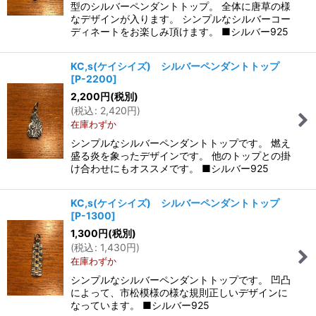
型のシルバーペンダントトップ。 全体に唐草の様
なデザインが入ります。 シンプルなシルバーコー
ディネートをお楽しみ頂けます。 ■シルバー925
KC,s(ケイシイズ) シルバーペンダントトップ
[
P-2200
]
2,200
円
(税別)
(
税込
:
2,420
円
)
在庫わずか
シンプルなシルバーペンダントトップです。 燃え
盛る炎を象ったデザインです。 他のトップとの掛
け合わせにもオススメです。 ■シルバー925
KC,s(ケイシイズ) シルバーペンダントトップ
[
P-1300
]
1,300
円
(税別)
(
税込
:
1,430
円
)
在庫わずか
シンプルなシルバーペンダントトップです。 凹凸
によって、市松模様の様な規則正しいデザインに
なっています。 ■シルバー925