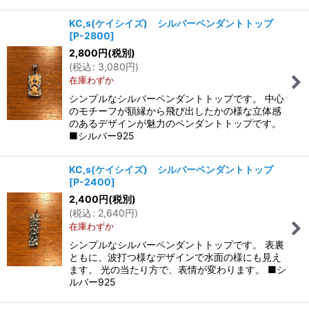
KC,s(ケイシイズ) シルバーペンダントトップ
[
P-2800
]
2,800
円
(税別)
(
税込
:
3,080
円
)
在庫わずか
シンプルなシルバーペンダントトップです。 中心
のモチーフが額縁から飛び出したかの様な立体感
のあるデザインが魅力のペンダントトップです。
■シルバー925
KC,s(ケイシイズ) シルバーペンダントトップ
[
P-2400
]
2,400
円
(税別)
(
税込
:
2,640
円
)
在庫わずか
シンプルなシルバーペンダントトップです。 表裏
ともに、波打つ様なデザインで水面の様にも見え
ます。 光の当たり方で、表情が変わります。 ■シ
ルバー925