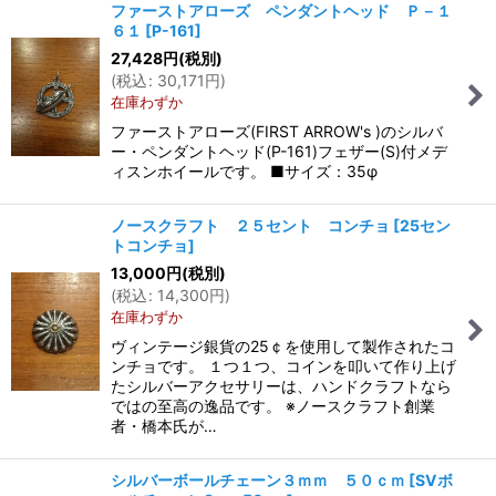
ファーストアローズ ペンダントヘッド Ｐ－１
６１
[
P-161
]
27,428
円
(税別)
(
税込
:
30,171
円
)
在庫わずか
ファーストアローズ(FIRST ARROW's )のシルバ
ー・ペンダントヘッド(P-161)フェザー(S)付メデ
ィスンホイールです。 ■サイズ：35φ
ノースクラフト ２５セント コンチョ
[
25セン
トコンチョ
]
13,000
円
(税別)
(
税込
:
14,300
円
)
在庫わずか
ヴィンテージ銀貨の25￠を使用して製作されたコ
ンチョです。 １つ１つ、コインを叩いて作り上げ
たシルバーアクセサリーは、ハンドクラフトなら
ではの至高の逸品です。 ※ノースクラフト創業
者・橋本氏が…
シルバーボールチェーン３ｍｍ ５０ｃｍ
[
SVボ