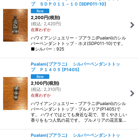
プ ＳＤＰ０１１－１０
[
SDP011-10
]
2,200
円
(税別)
(
税込
:
2,420
円
)
在庫わずか
ハワイアンジュエリー・プアラニ(Pualani)のシル
バーペンダントトップ・ホヌ(SDP011-10)です。
■シルバー：925
Pualani(プアラニ) シルバーペンダントトッ
プ Ｐ１４０５
[
P1405
]
2,100
円
(税別)
(
税込
:
2,310
円
)
在庫わずか
ハワイアンジュエリー・プアラニ(Pualani)のシル
バーペンダントトップ・プルメリア(P1405)で
す。 ハワイではとても身近な花で、甘くやさしい
香りをもつ人気の花です。 プルメリアの花言葉…
Pualani(プアラニ) シルバーペンダントトッ