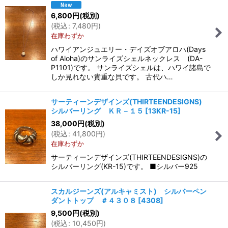
6,800
円
(税別)
(
税込
:
7,480
円
)
在庫わずか
ハワイアンジュエリー・デイズオブアロハ(Days
of Aloha)のサンライズシェルネックレス (DA-
P1101)です。 サンライズシェルは、ハワイ諸島で
しか見れない貴重な貝です。 古代ハ…
サーティーンデザインズ(THIRTEENDESIGNS)
シルバーリング ＫＲ－１５
[
13KR-15
]
38,000
円
(税別)
(
税込
:
41,800
円
)
在庫わずか
サーティーンデザインズ(THIRTEENDESIGNS)の
シルバーリング(KR-15)です。 ■シルバー925
スカルジーンズ(アルキャミスト) シルバーペン
ダントトップ ＃４３０８
[
4308
]
9,500
円
(税別)
(
税込
:
10,450
円
)