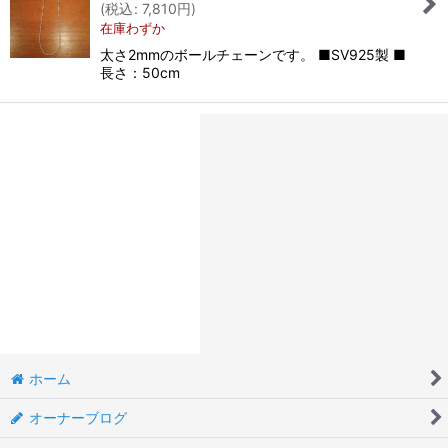
(
税込
:
7,810
円
)
在庫わずか
太さ2mmのボールチェーンです。 ■SV925製 ■
長さ：50cm
ホーム
オーナーブログ