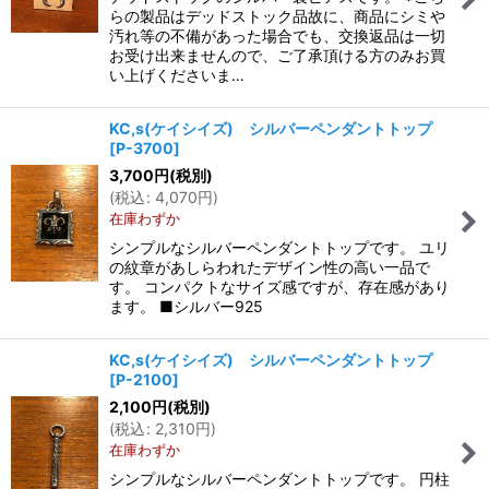
らの製品はデッドストック品故に、商品にシミや
汚れ等の不備があった場合でも、交換返品は一切
お受け出来ませんので、ご了承頂ける方のみお買
い上げくださいま…
KC,s(ケイシイズ) シルバーペンダントトップ
[
P-3700
]
3,700
円
(税別)
(
税込
:
4,070
円
)
在庫わずか
シンプルなシルバーペンダントトップです。 ユリ
の紋章があしらわれたデザイン性の高い一品で
す。 コンパクトなサイズ感ですが、存在感があり
ます。 ■シルバー925
KC,s(ケイシイズ) シルバーペンダントトップ
[
P-2100
]
2,100
円
(税別)
(
税込
:
2,310
円
)
在庫わずか
シンプルなシルバーペンダントトップです。 円柱