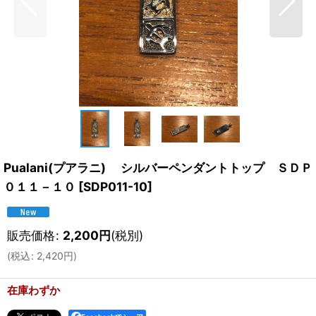
Pualani(プアラニ) シルバーペンダントトップ ＳＤＰ
０１１－１０
[
SDP011-10
]
販売価格
:
2,200
円
(税別)
(
税込
:
2,420
円
)
在庫わずか