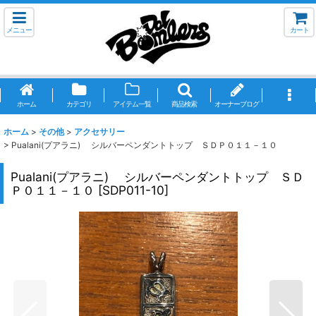
メニュー
カート
ホーム
カテゴリ
アイテム一覧
商品検索
オーナーブログ
ホーム
>
その他
>
アクセサリー
>
Pualani(プアラニ) シルバーペンダントトップ ＳＤＰ０１１－１０
Pualani(プアラニ) シルバーペンダントトップ ＳＤ
Ｐ０１１－１０
[
SDP011-10
]