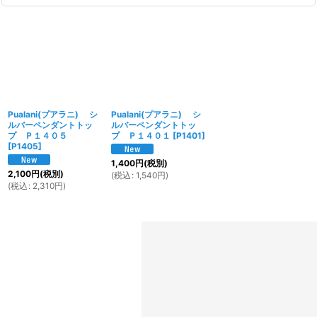
Pualani(プアラニ) シ
Pualani(プアラニ) シ
ルバーペンダントトッ
ルバーペンダントトッ
プ Ｐ１４０５
プ Ｐ１４０１
[
P1401
]
[
P1405
]
1,400
円
(税別)
2,100
円
(税別)
(
税込
:
1,540
円
)
(
税込
:
2,310
円
)