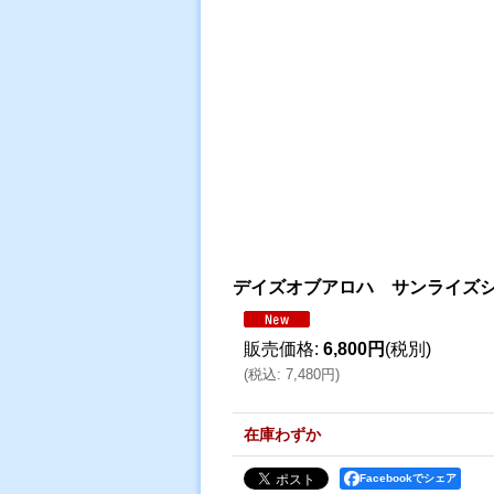
デイズオブアロハ サンライズ
販売価格
:
6,800円
(税別)
(
税込
:
7,480円
)
在庫わずか
Facebookでシェア