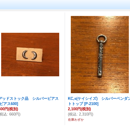
デッドストック品 シルバーピアス
KC,s(ケイシイズ) シルバーペンダ
ピアス600
]
トトップ
[
P-2100
]
600円
(税別)
2,100円
(税別)
税込
:
660円
)
(
税込
:
2,310円
)
在庫わずか