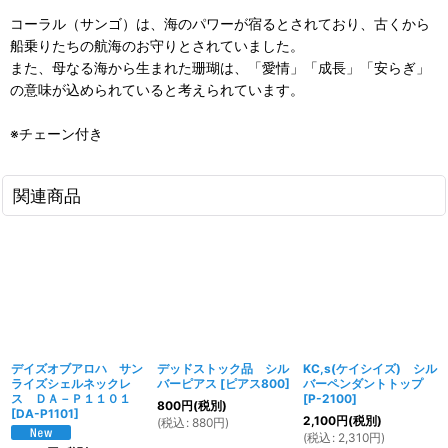
コーラル（サンゴ）は、海のパワーが宿るとされており、古くから
船乗りたちの航海のお守りとされていました。
また、母なる海から生まれた珊瑚は、「愛情」「成長」「安らぎ」
の意味が込められていると考えられています。
※チェーン付き
関連商品
デイズオブアロハ サン
デッドストック品 シル
KC,s(ケイシイズ) シル
ライズシェルネックレ
バーピアス
[
ピアス800
]
バーペンダントトップ
ス ＤＡ－Ｐ１１０１
[
P-2100
]
800
円
(税別)
[
DA-P1101
]
2,100
円
(税別)
(
税込
:
880
円
)
(
税込
:
2,310
円
)