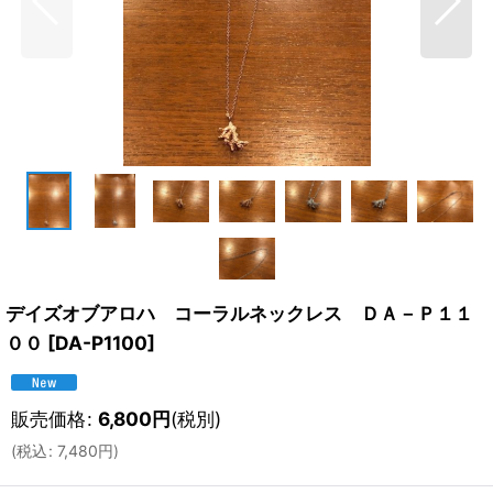
デイズオブアロハ コーラルネックレス ＤＡ－Ｐ１１
００
[
DA-P1100
]
販売価格
:
6,800
円
(税別)
(
税込
:
7,480
円
)