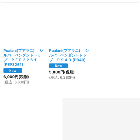
Pualani(プアラニ) シ
Pualani(プアラニ) シ
ルバーペンダントトッ
ルバーペンダントトッ
プ ＰＥＰ３２６１
プ Ｐ９４０
[
P940
]
[
PEP3261
]
5,800
円
(税別)
6,000
円
(税別)
(
税込
:
6,380
円
)
(
税込
:
6,600
円
)