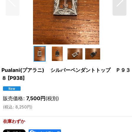
Pualani(プアラニ) シルバーペンダントトップ Ｐ９３
８
[
P938
]
販売価格
:
7,500
円
(税別)
(
税込
:
8,250
円
)
在庫わずか