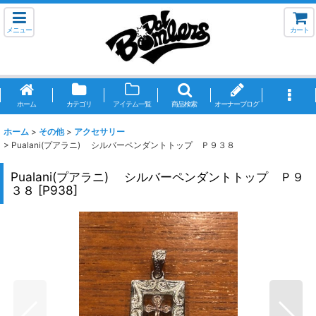
メニュー
カート
ホーム
カテゴリ
アイテム一覧
商品検索
オーナーブログ
ホーム
>
その他
>
アクセサリー
>
Pualani(プアラニ) シルバーペンダントトップ Ｐ９３８
Pualani(プアラニ) シルバーペンダントトップ Ｐ９
３８
[
P938
]