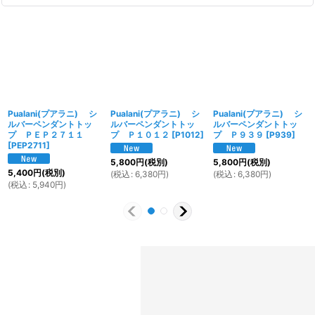
Pualani(プアラニ) シ
Pualani(プアラニ) シ
Pualani(プアラニ) シ
ルバーペンダントトッ
ルバーペンダントトッ
ルバーペンダントトッ
プ ＰＥＰ２７１１
プ Ｐ１０１２
[
P1012
]
プ Ｐ９３９
[
P939
]
[
PEP2711
]
5,800
円
(税別)
5,800
円
(税別)
5,400
円
(税別)
(
税込
:
6,380
円
)
(
税込
:
6,380
円
)
(
税込
:
5,940
円
)