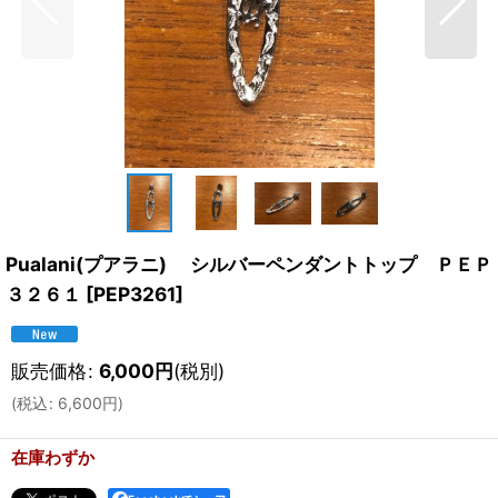
Pualani(プアラニ) シルバーペンダントトップ ＰＥＰ
３２６１
[
PEP3261
]
販売価格
:
6,000
円
(税別)
(
税込
:
6,600
円
)
在庫わずか