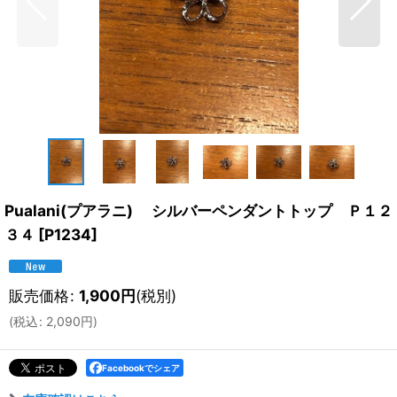
Pualani(プアラニ) シルバーペンダントトップ Ｐ１２
３４
[
P1234
]
販売価格
:
1,900
円
(税別)
(
税込
:
2,090
円
)
Facebookでシェア