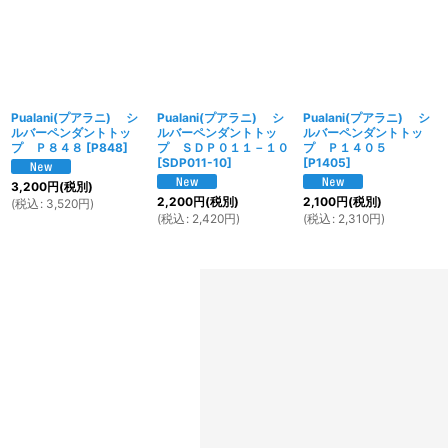
Pualani(プアラニ) シ
Pualani(プアラニ) シ
Pualani(プアラニ) シ
ルバーペンダントトッ
ルバーペンダントトッ
ルバーペンダントトッ
プ Ｐ８４８
[
P848
]
プ ＳＤＰ０１１－１０
プ Ｐ１４０５
[
SDP011-10
]
[
P1405
]
3,200
円
(税別)
2,200
円
(税別)
2,100
円
(税別)
(
税込
:
3,520
円
)
(
税込
:
2,420
円
)
(
税込
:
2,310
円
)