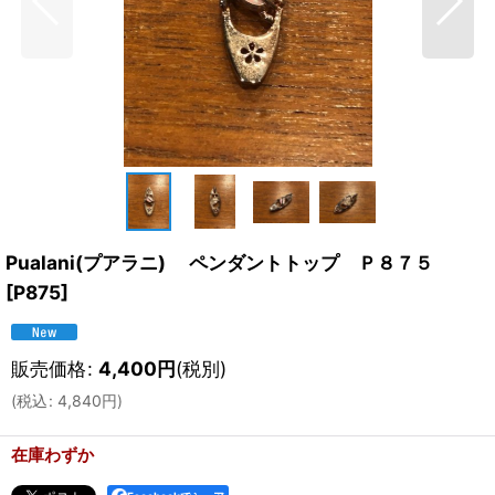
Pualani(プアラニ) ペンダントトップ Ｐ８７５
[
P875
]
販売価格
:
4,400
円
(税別)
(
税込
:
4,840
円
)
在庫わずか