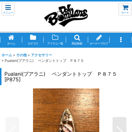
メニュー
カート
ホーム
カテゴリ
アイテム一覧
商品検索
オーナーブログ
ホーム
>
その他
>
アクセサリー
>
Pualani(プアラニ) ペンダントトップ Ｐ８７５
Pualani(プアラニ) ペンダントトップ Ｐ８７５
[
P875
]