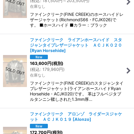
(
税込
:
181,500
円
～203,500
円
)
在庫なし
ファインクリーク(FINE CREEK)のホースハイドレ
ザージャケット(RichmondS66・FCJK026)で
す。 ■ホースハイド ■カラー：ブラック
ファインクリーク ライアンホースハイド スタ
ジャンタイプレザージャケット ＡＣＪＫ０２０
[
Ryan Horsehide
]
163,600
円
(税別)
(
税込
:
179,960
円
)
在庫なし
ファインクリーク(FINE CREEK)のスタジャンタイ
プレザージャケット(ライアンホースハイドRyan
Horsehide・ACJK020)です。 革はフルベジタブ
ルタンニン鞣しされた1.3mm厚…
ファインクリーク アロンゾ ライダースジャケ
ット ＡＣＪＫ０１９
[
Alonzo
]
172,700
円
(税別)