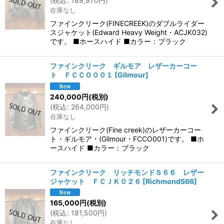
(
税込
:
189,970
円
)
在庫なし
ファインクリーク(FINECREEK)のダブルライダー
スジャケット(Edward Heavy Weight・ACJK032)
です。 ■ホースハイド ■カラー：ブラック
ファインクリーク ギルモア レザーカーコー
ト ＦＣＣＯ００１
[
Gilmour
]
240,000
円
(税別)
(
税込
:
264,000
円
)
在庫なし
ファインクリーク(Fine creek)のレザーカーコー
ト・ギルモア・(Gilmour・FCCO001)です。 ■ホ
ースハイド ■カラー：ブラック
ファインクリーク リッチモンドＳ６６ レザー
ジャケット ＦＣＪＫ０２６
[
RichmondS66
]
165,000
円
(税別)
(
税込
:
181,500
円
)
在庫なし