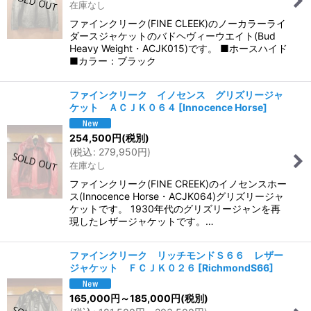
在庫なし
ファインクリーク(FINE CLEEK)のノーカラーライ
ダースジャケットのバドヘヴィーウエイト(Bud
Heavy Weight・ACJK015)です。 ■ホースハイド
■カラー：ブラック
ファインクリーク イノセンス グリズリージャ
ケット ＡＣＪＫ０６４
[
Innocence Horse
]
254,500
円
(税別)
(
税込
:
279,950
円
)
在庫なし
ファインクリーク(FINE CREEK)のイノセンスホー
ス(Innocence Horse・ACJK064)グリズリージャ
ケットです。 1930年代のグリズリージャンを再
現したレザージャケットです。…
ファインクリーク リッチモンドＳ６６ レザー
ジャケット ＦＣＪＫ０２６
[
RichmondS66
]
165,000
円
～185,000
円
(税別)