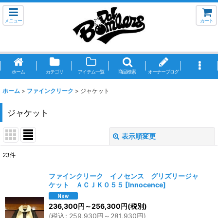
メニュー
カート
ホーム
カテゴリ
アイテム一覧
商品検索
オーナーブログ
ホーム
>
ファインクリーク
>
ジャケット
ジャケット
表示順変更
閉じる
23
件
表示数
:
ファインクリーク イノセンス グリズリージャ
ケット ＡＣＪＫ０５５
[
Innocence
]
並び順
:
236,300
円
～256,300
円
(税別)
(
税込
:
259,930
円
～281,930
円
)
絞り込む