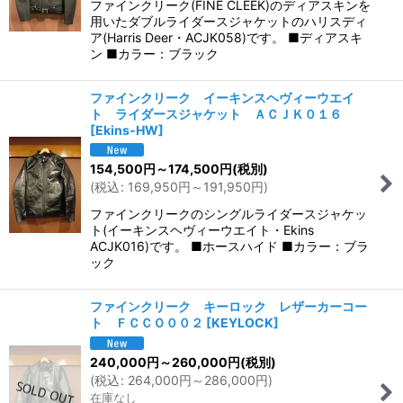
ファインクリーク(FINE CLEEK)のディアスキンを
用いたダブルライダースジャケットのハリスディ
ア(Harris Deer・ACJK058)です。 ■ディアスキ
ン ■カラー：ブラック
ファインクリーク イーキンスヘヴィーウエイ
ト ライダースジャケット ＡＣＪＫ０１６
[
Ekins-HW
]
154,500
円
～174,500
円
(税別)
(
税込
:
169,950
円
～191,950
円
)
ファインクリークのシングルライダースジャケッ
ト(イーキンスヘヴィーウエイト・Ekins
ACJK016)です。 ■ホースハイド ■カラー：ブラ
ック
ファインクリーク キーロック レザーカーコー
ト ＦＣＣＯ００２
[
KEYLOCK
]
240,000
円
～260,000
円
(税別)
(
税込
:
264,000
円
～286,000
円
)
在庫なし