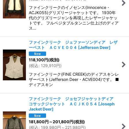
ファインクリークのイノセンス(Innocence・
ACJK055)グリズリージャケットです。 1930年
代のグリズリージャンを再現したレザージャケッ
トです。 フルベジタブルタンニン仕上げのディア
ス…
ファインクリーク ジェファーソンディア レザ
ーベスト ＡＣＶＥ００４
[
Jefferson Deer
]
118,100
円
(税別)
(
税込
:
129,910
円
)
ファインクリーク(FINE CREEK)のディアスキンレ
ザーベスト(Jefferson Deer・ACVE004)です。 ■
ディアスキン
ファインクリーク ジョセフジャケットディア
コサックジャケット ＡＣＪＫ０５４
[
Joseph
Jacket Deer
]
181,800
円
～201,800
円
(税別)
(
税込
:
199,980
円
～221,980
円
)