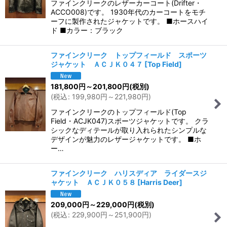
ファインクリークのレザーカーコート(Drifter・
ACCO008)です。 1930年代のカーコートをモチ
ーフに製作されたジャケットです。 ■ホースハイ
ド ■カラー：ブラック
ファインクリーク トップフィールド スポーツ
ジャケット ＡＣＪＫ０４７
[
Top Field
]
181,800
円
～201,800
円
(税別)
(
税込
:
199,980
円
～221,980
円
)
ファインクリークのトップフィールド(Top
Field・ACJK047)スポーツジャケットです。 クラ
シックなディテールが取り入れられたシンプルな
デザインが魅力のレザージャケットです。 ■ホ
ー…
ファインクリーク ハリスディア ライダースジ
ャケット ＡＣＪＫ０５８
[
Harris Deer
]
209,000
円
～229,000
円
(税別)
(
税込
:
229,900
円
～251,900
円
)