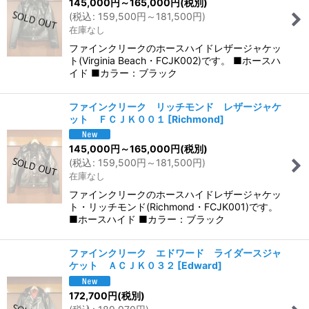
145,000
円
～165,000
円
(税別)
(
税込
:
159,500
円
～181,500
円
)
在庫なし
ファインクリークのホースハイドレザージャケッ
ト(Virginia Beach・FCJK002)です。 ■ホースハ
イド ■カラー：ブラック
ファインクリーク リッチモンド レザージャケ
ット ＦＣＪＫ００１
[
Richmond
]
145,000
円
～165,000
円
(税別)
(
税込
:
159,500
円
～181,500
円
)
在庫なし
ファインクリークのホースハイドレザージャケッ
ト・リッチモンド(Richmond・FCJK001)です。
■ホースハイド ■カラー：ブラック
ファインクリーク エドワード ライダースジャ
ケット ＡＣＪＫ０３２
[
Edward
]
172,700
円
(税別)