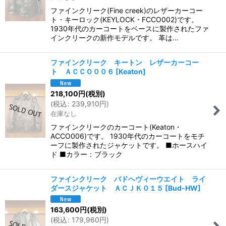
ファインクリーク(Fine creek)のレザーカーコー
ト・キーロック(KEYLOCK・FCCO002)です。
1930年代のカーコートをベースに製作されたファ
インクリークの新作モデルです。 革は…
ファインクリーク キートン レザーカーコー
ト ＡＣＣＯ００６
[
Keaton
]
218,100
円
(税別)
(
税込
:
239,910
円
)
在庫なし
ファインクリークのカーコート(Keaton・
ACCO006)です。 1930年代のカーコートをモチ
ーフに製作されたジャケットです。 ■ホースハイ
ド ■カラー：ブラック
ファインクリーク バドヘヴィーウエイト ライ
ダースジャケット ＡＣＪＫ０１５
[
Bud-HW
]
163,600
円
(税別)
(
税込
:
179,960
円
)