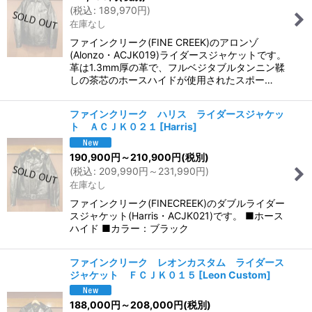
(
税込
:
189,970
円
)
在庫なし
ファインクリーク(FINE CREEK)のアロンゾ
(Alonzo・ACJK019)ライダースジャケットです。
革は1.3mm厚の革で、フルベジタブルタンニン鞣
しの茶芯のホースハイドが使用されたスポー…
ファインクリーク ハリス ライダースジャケッ
ト ＡＣＪＫ０２１
[
Harris
]
190,900
円
～210,900
円
(税別)
(
税込
:
209,990
円
～231,990
円
)
在庫なし
ファインクリーク(FINECREEK)のダブルライダー
スジャケット(Harris・ACJK021)です。 ■ホース
ハイド ■カラー：ブラック
ファインクリーク レオンカスタム ライダース
ジャケット ＦＣＪＫ０１５
[
Leon Custom
]
188,000
円
～208,000
円
(税別)