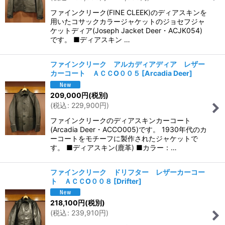
ファインクリーク(FINE CLEEK)のディアスキンを
用いたコサックカラージャケットのジョセフジャ
ケットディア(Joseph Jacket Deer・ACJK054)
です。 ■ディアスキン …
ファインクリーク アルカディアディア レザー
カーコート ＡＣＣO００５
[
Arcadia Deer
]
209,000
円
(税別)
(
税込
:
229,900
円
)
ファインクリークのディアスキンカーコート
(Arcadia Deer・ACCO005)です。 1930年代のカ
ーコートをモチーフに製作されたジャケットで
す。 ■ディアスキン(鹿革) ■カラー：…
ファインクリーク ドリフター レザーカーコー
ト ＡＣＣO００８
[
Drifter
]
218,100
円
(税別)
(
税込
:
239,910
円
)