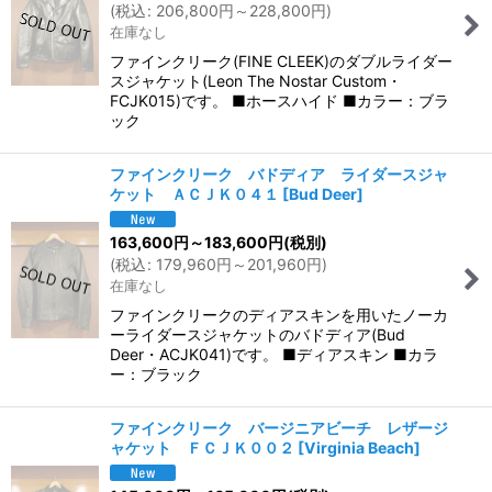
(
税込
:
206,800
円
～228,800
円
)
在庫なし
ファインクリーク(FINE CLEEK)のダブルライダー
スジャケット(Leon The Nostar Custom・
FCJK015)です。 ■ホースハイド ■カラー：ブラ
ック
ファインクリーク バドディア ライダースジャ
ケット ＡＣＪＫ０４１
[
Bud Deer
]
163,600
円
～183,600
円
(税別)
(
税込
:
179,960
円
～201,960
円
)
在庫なし
ファインクリークのディアスキンを用いたノーカ
ーライダースジャケットのバドディア(Bud
Deer・ACJK041)です。 ■ディアスキン ■カラ
ー：ブラック
ファインクリーク バージニアビーチ レザージ
ャケット ＦＣＪＫ００２
[
Virginia Beach
]