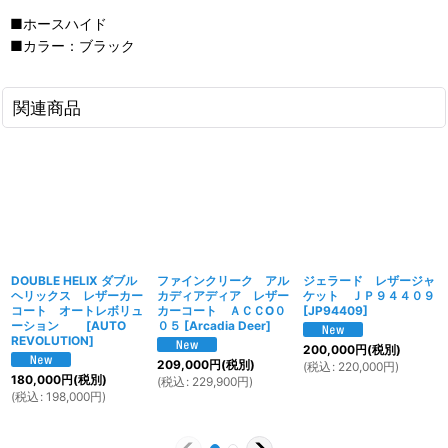
■ホースハイド
■カラー：ブラック
関連商品
DOUBLE HELIX ダブル
ファインクリーク アル
ジェラード レザージャ
ヘリックス レザーカー
カディアディア レザー
ケット ＪＰ９４４０９
コート オートレボリュ
カーコート ＡＣＣO０
[
JP94409
]
ーション
[
AUTO
０５
[
Arcadia Deer
]
REVOLUTION
]
200,000
円
(税別)
209,000
円
(税別)
(
税込
:
220,000
円
)
180,000
円
(税別)
(
税込
:
229,900
円
)
(
税込
:
198,000
円
)