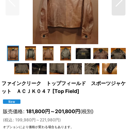
ファインクリーク トップフィールド スポーツジャケ
ット ＡＣＪＫ０４７
[
Top Field
]
販売価格
:
181,800
円
～201,800
円
(税別)
(
税込
:
199,980
円
～221,980
円
)
オプションにより価格が変わる場合もあります。