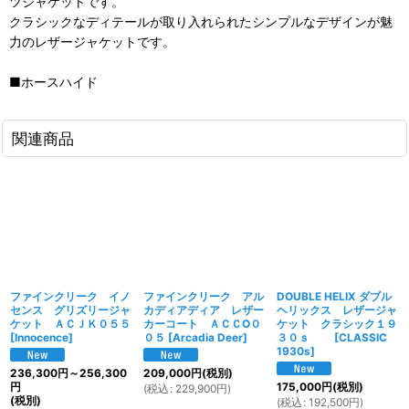
ツジャケットです。
クラシックなディテールが取り入れられたシンプルなデザインが魅
力のレザージャケットです。
■ホースハイド
関連商品
ファインクリーク イノ
ファインクリーク アル
DOUBLE HELIX ダブル
センス グリズリージャ
カディアディア レザー
ヘリックス レザージャ
ケット ＡＣＪＫ０５５
カーコート ＡＣＣO０
ケット クラシック１９
[
Innocence
]
０５
[
Arcadia Deer
]
３０ｓ
[
CLASSIC
1930s
]
236,300
円
～256,300
209,000
円
(税別)
円
175,000
円
(税別)
(
税込
:
229,900
円
)
(税別)
(
税込
:
192,500
円
)