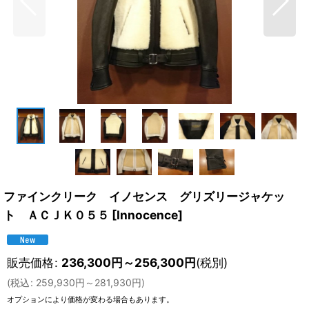
ファインクリーク イノセンス グリズリージャケッ
ト ＡＣＪＫ０５５
[
Innocence
]
販売価格
:
236,300
円
～256,300
円
(税別)
(
税込
:
259,930
円
～281,930
円
)
オプションにより価格が変わる場合もあります。