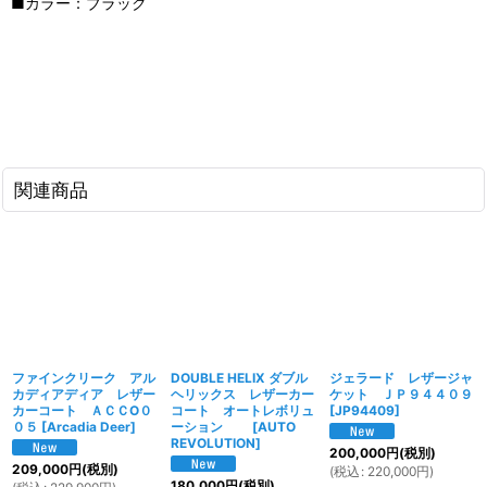
■カラー：ブラック
関連商品
ファインクリーク アル
DOUBLE HELIX ダブル
ジェラード レザージャ
カディアディア レザー
ヘリックス レザーカー
ケット ＪＰ９４４０９
カーコート ＡＣＣO０
コート オートレボリュ
[
JP94409
]
０５
[
Arcadia Deer
]
ーション
[
AUTO
REVOLUTION
]
200,000
円
(税別)
209,000
円
(税別)
(
税込
:
220,000
円
)
180,000
円
(税別)