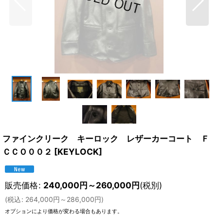
ファインクリーク キーロック レザーカーコート Ｆ
ＣＣＯ００２
[
KEYLOCK
]
販売価格
:
240,000
円
～260,000
円
(税別)
(
税込
:
264,000
円
～286,000
円
)
オプションにより価格が変わる場合もあります。