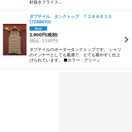
針抜きフライス…
ダブテイル タンクトップ ７２８８６１０
[
7288610
]
2,900
円
(税別)
(
税込
:
3,190
円
)
ダブテイルのボーダータンクトップです。 シャツ
のインナーとしても最適で、とても着やすく仕上
げられています。 ■カラー：グリーン