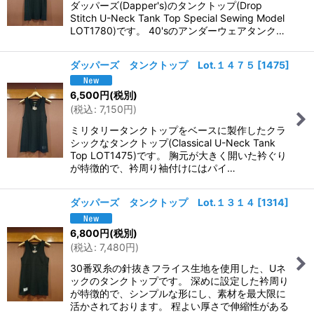
ダッパーズ(Dapper's)のタンクトップ(Drop
Stitch U-Neck Tank Top Special Sewing Model
LOT1780)です。 40'sのアンダーウェアタンク…
ダッパーズ タンクトップ Lot.１４７５
[
1475
]
6,500
円
(税別)
(
税込
:
7,150
円
)
ミリタリータンクトップをベースに製作したクラ
シックなタンクトップ(Classical U-Neck Tank
Top LOT1475)です。 胸元が大きく開いた衿ぐり
が特徴的で、衿周り袖付けにはパイ…
ダッパーズ タンクトップ Lot.１３１４
[
1314
]
6,800
円
(税別)
(
税込
:
7,480
円
)
30番双糸の針抜きフライス生地を使用した、Uネ
ックのタンクトップです。 深めに設定した衿周り
が特徴的で、シンプルな形にし、素材を最大限に
活かされております。 程よい厚さで伸縮性がある