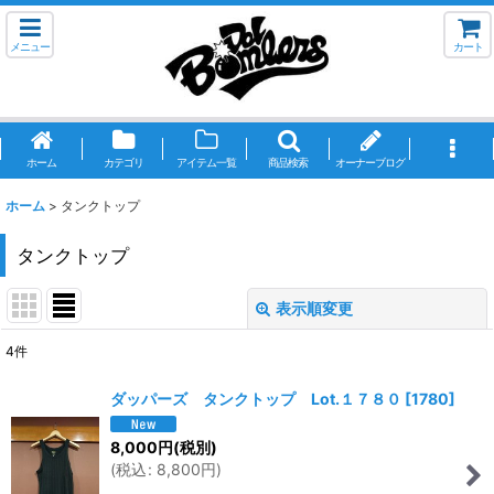
メニュー
カート
ホーム
カテゴリ
アイテム一覧
商品検索
オーナーブログ
ホーム
>
タンクトップ
タンクトップ
表示順変更
閉じる
4
件
表示数
:
ダッパーズ タンクトップ Lot.１７８０
[
1780
]
並び順
:
8,000
円
(税別)
(
税込
:
8,800
円
)
絞り込む