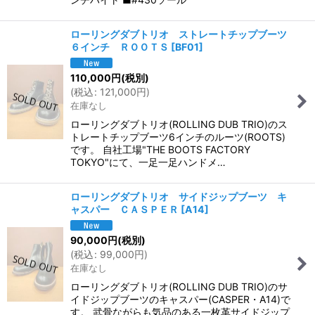
ローリングダブトリオ ストレートチップブーツ
６インチ ＲＯＯＴＳ
[
BF01
]
110,000
円
(税別)
(
税込
:
121,000
円
)
在庫なし
ローリングダブトリオ(ROLLING DUB TRIO)のス
トレートチップブーツ6インチのルーツ(ROOTS)
です。 自社工場"THE BOOTS FACTORY
TOKYO"にて、一足一足ハンドメ…
ローリングダブトリオ サイドジップブーツ キ
ャスパー ＣＡＳＰＥＲ
[
A14
]
90,000
円
(税別)
(
税込
:
99,000
円
)
在庫なし
ローリングダブトリオ(ROLLING DUB TRIO)のサ
イドジップブーツのキャスパー(CASPER・A14)で
す。 武骨ながらも気品のある一枚革サイドジップ