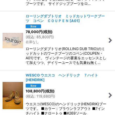
ブーツです。 サイドジップブーツをロ…
ローリングダブトリオ ミッドカットワークブー
ツ コペン ＣＯＵＰＥＮ
[
A01
]
78,000
円
(税別)
(
税込
:
85,800
円
)
在庫なし
ローリングダブトリオ(ROLLING DUB TRIO)のミ
ッドカットのワークブーツのコペン(COUPEN・
A01)です。 ヴィンテージの要素をエッセンスとし
て加えつつ、デイリーユースでも気兼ね無く…
WESCO ウエスコ ヘンドリック ７ハイト
[
HENDRIK
]
108,800
円
(税別)
(
税込
:
119,680
円
)
ウエスコ(WESCO)のヘンドリック(HENDRIK)ブー
ツです。 ■カラー：ブラウンラフアウト ■7イン
チハイト ■ナロートゥ ■#269ソール