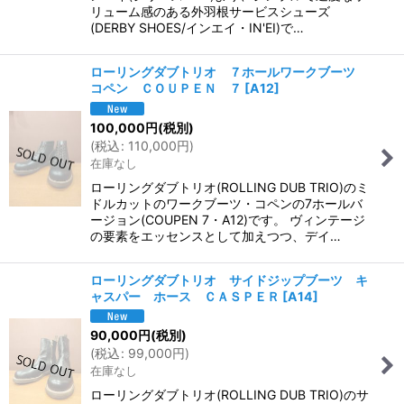
リューム感のある外羽根サービスシューズ
(DERBY SHOES/インエイ・IN'EI)で…
ローリングダブトリオ ７ホールワークブーツ
コペン ＣＯＵＰＥＮ ７
[
A12
]
100,000
円
(税別)
(
税込
:
110,000
円
)
在庫なし
ローリングダブトリオ(ROLLING DUB TRIO)のミ
ドルカットのワークブーツ・コペンの7ホールバ
ージョン(COUPEN 7・A12)です。 ヴィンテージ
の要素をエッセンスとして加えつつ、デイ…
ローリングダブトリオ サイドジップブーツ キ
ャスパー ホース ＣＡＳＰＥＲ
[
A14
]
90,000
円
(税別)
(
税込
:
99,000
円
)
在庫なし
ローリングダブトリオ(ROLLING DUB TRIO)のサ