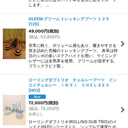
します。 …
GLEEM グリーム トレッキングブーツ １２５
[
125
]
49,000
円
(税別)
(
税込
:
53,900
円
)
非常に軽く、ボリューム感もあり、履きやすさを
突き詰めた究極のトレッキングブーツ。 表革は特
注のシボの多いステアハイドを用い、ライニング
レザーには全馬革を使用。 グリームが追求する、
ブラックラピド製…
ローリングダブトリオ チェルシーブーツ イン
エイチェルシー ＩＮ’ＥＩ ＣＨＥＬＳＥＡ
[
H03
]
72,000
円
(税別)
(
税込
:
79,200
円
)
在庫なし
ローリングダブトリオ(ROLLING DUB TRIO)のイ
ンエイ(IN'EI)シリーズより、シンプルで適度なボ