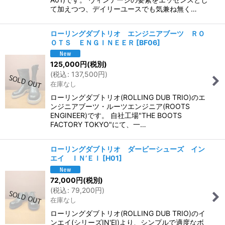
て加えつつ、デイリーユースでも気兼ね無く…
ローリングダブトリオ エンジニアブーツ ＲＯ
ＯＴＳ ＥＮＧＩＮＥＥＲ
[
BF06
]
125,000
円
(税別)
(
税込
:
137,500
円
)
在庫なし
ローリングダブトリオ(ROLLING DUB TRIO)のエ
ンジニアブーツ・ルーツエンジニア(ROOTS
ENGINEER)です。 自社工場"THE BOOTS
FACTORY TOKYO"にて、一…
ローリングダブトリオ ダービーシューズ イン
エイ ＩＮ’ＥＩ
[
H01
]
72,000
円
(税別)
(
税込
:
79,200
円
)
在庫なし
ローリングダブトリオ(ROLLING DUB TRIO)のイ
ンエイ(シリーズIN'EI)より、シンプルで適度なボ