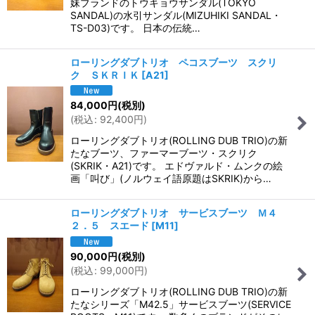
妹ブランドのトウキョウサンダル(TOKYO
SANDAL)の水引サンダル(MIZUHIKI SANDAL・
TS-D03)です。 日本の伝統…
ローリングダブトリオ ペコスブーツ スクリ
ク ＳＫＲＩＫ
[
A21
]
84,000
円
(税別)
(
税込
:
92,400
円
)
ローリングダブトリオ(ROLLING DUB TRIO)の新
たなブーツ、ファーマーブーツ・スクリク
(SKRIK・A21)です。 エドヴァルド・ムンクの絵
画「叫び」(ノルウェイ語原題はSKRIK)から…
ローリングダブトリオ サービスブーツ Ｍ４
２．５ スエード
[
M11
]
90,000
円
(税別)
(
税込
:
99,000
円
)
ローリングダブトリオ(ROLLING DUB TRIO)の新
たなシリーズ「M42.5」サービスブーツ(SERVICE