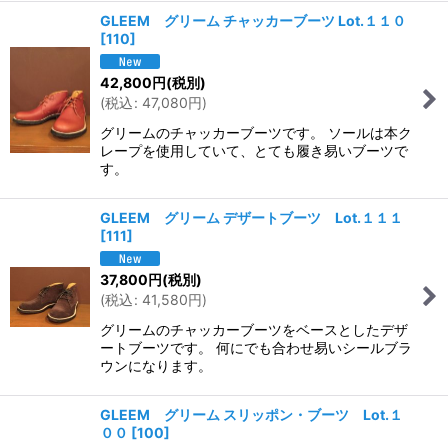
GLEEM グリーム チャッカーブーツ Lot.１１０
[
110
]
42,800
円
(税別)
(
税込
:
47,080
円
)
グリームのチャッカーブーツです。 ソールは本ク
レープを使用していて、とても履き易いブーツで
す。
GLEEM グリーム デザートブーツ Lot.１１１
[
111
]
37,800
円
(税別)
(
税込
:
41,580
円
)
グリームのチャッカーブーツをベースとしたデザ
ートブーツです。 何にでも合わせ易いシールブラ
ウンになります。
GLEEM グリーム スリッポン・ブーツ Lot.１
００
[
100
]