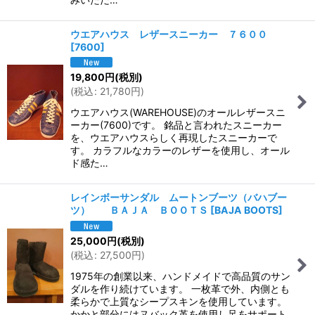
ウエアハウス レザースニーカー ７６００
[
7600
]
19,800
円
(税別)
(
税込
:
21,780
円
)
ウエアハウス(WAREHOUSE)のオールレザースニ
ーカー(7600)です。 銘品と言われたスニーカー
を、ウエアハウスらしく再現したスニーカーで
す。 カラフルなカラーのレザーを使用し、オール
ド感た…
レインボーサンダル ムートンブーツ（バハブー
ツ） ＢＡＪＡ ＢＯＯＴＳ
[
BAJA BOOTS
]
25,000
円
(税別)
(
税込
:
27,500
円
)
1975年の創業以来、ハンドメイドで高品質のサン
ダルを作り続けています。 一枚革で外、内側とも
柔らかで上質なシープスキンを使用しています。
かかと部分にはヌバック革を使用し足をサポート