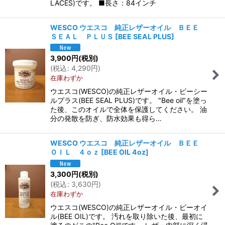
LACES)です。 ■長さ：84インチ
WESCO ウエスコ 純正レザーオイル ＢＥＥ
ＳＥＡＬ ＰＬＵＳ
[
BEE SEAL PLUS
]
3,900
円
(税別)
(
税込
:
4,290
円
)
在庫わずか
ウエスコ(WESCO)の純正レザーオイル・ビーシー
ルプラス(BEE SEAL PLUS)です。 "Bee oil"を塗っ
た後、このオイルで全体を保護してください。 油
分の発散を防ぎ、防水効果も得ら…
WESCO ウエスコ 純正レザーオイル ＢＥＥ
ＯＩＬ ４ｏｚ
[
BEE OIL 4oz
]
3,300
円
(税別)
(
税込
:
3,630
円
)
在庫わずか
ウエスコ(WESCO)の純正レザーオイル・ビーオイ
ル(BEE OIL)です。 汚れを取り除いた後、最初に