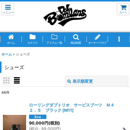
メニュー
カート
ホーム
カテゴリ
アイテム一覧
商品検索
オーナーブログ
ホーム
>
シューズ
シューズ
表示順変更
閉じる
46
件
表示数
:
ローリングダブトリオ サービスブーツ Ｍ４
２．５ ブラック
[
M11
]
並び順
:
90,000
円
(税別)
(
税込
:
99,000
円
)
絞り込む