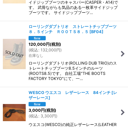
イドジップブーツのキャスパー(CASPER・A14)で
す。 武骨ながらも気品のある一枚革サイドジップ
ブーツです。 サイドジップブーツ…
ローリングダブトリオ ストレートチップブーツ
８．５インチ ＲＯＯＴＳ８．５
[
BF04
]
120,000
円
(税別)
(
税込
:
132,000
円
)
在庫なし
ローリングダブトリオ(ROLLING DUB TRIO)のス
トレートチップブーツ8.5インチのルーツ
(ROOTS8.5)です。 自社工場"THE BOOTS
FACTORY TOKYO"にて、一…
WESCO ウエスコ レザーレース 84インチ
[
レ
ザーレース
]
3,000
円
(税別)
(
税込
:
3,300
円
)
ウエスコ(WESCO)の純正レザーレース(LEATHER