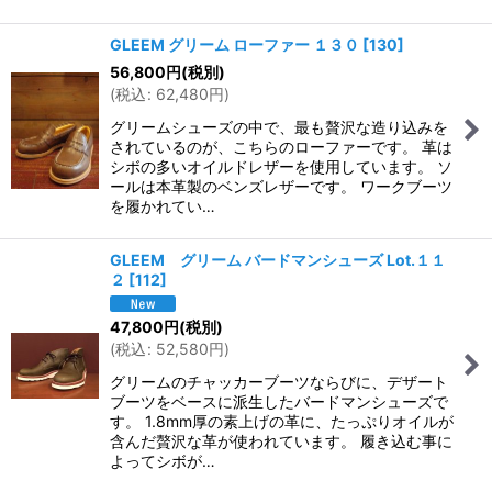
GLEEM グリーム ローファー １３０
[
130
]
56,800
円
(税別)
(
税込
:
62,480
円
)
グリームシューズの中で、最も贅沢な造り込みを
されているのが、こちらのローファーです。 革は
シボの多いオイルドレザーを使用しています。 ソ
ールは本革製のベンズレザーです。 ワークブーツ
を履かれてい…
GLEEM グリーム バードマンシューズ Lot.１１
２
[
112
]
47,800
円
(税別)
(
税込
:
52,580
円
)
グリームのチャッカーブーツならびに、デザート
ブーツをベースに派生したバードマンシューズで
す。 1.8mm厚の素上げの革に、たっぷりオイルが
含んだ贅沢な革が使われています。 履き込む事に
よってシボが…