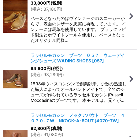
33,800
円
(税別)
(
税込
:
37,180
円
)
ベースとなったのはヴィンテージのスニーカーか
らで、表面のレザーを忠実に再現しています。 イ
ンナーには馬革を使用しています。 ブラックラピ
ド製法とホワイトソールを使用し、ベースとなっ
たオリジナル同様…
ラッセルモカシン ブーツ ０５７ ウェーデイ
ングシューズ WADING SHOES
[
057
]
84,800
円
(税別)
(
税込
:
93,280
円
)
1898年ウィスコンシンで創業以来、少数の熟達し
た職人によってオールハンドメイドで、全てのシ
ューズが作られているラッセルモカシン(Russell
Moccasin)のブーツです。 本モデルは、元々が…
ラッセルモカシン ノックアバウト ブーツ ４
０７０-７W NKOCK-A-BOUT
[
4070-7W
]
82,800
円
(税別)
(
税込
:
91,080
円
)