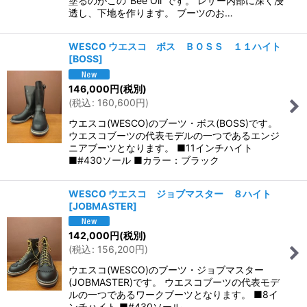
塗るのがこの"Bee Oil"です。 レザー内部に深く浸
透し、下地を作ります。 ブーツのお…
WESCO ウエスコ ボス ＢＯＳＳ １１ハイト
[
BOSS
]
146,000
円
(税別)
(
税込
:
160,600
円
)
ウエスコ(WESCO)のブーツ・ボス(BOSS)です。
ウエスコブーツの代表モデルの一つであるエンジ
ニアブーツとなります。 ■11インチハイト
■#430ソール ■カラー：ブラック
WESCO ウエスコ ジョブマスター ８ハイト
[
JOBMASTER
]
142,000
円
(税別)
(
税込
:
156,200
円
)
ウエスコ(WESCO)のブーツ・ジョブマスター
(JOBMASTER)です。 ウエスコブーツの代表モデ
ルの一つであるワークブーツとなります。 ■8イ
ンチハイト ■#430ソール