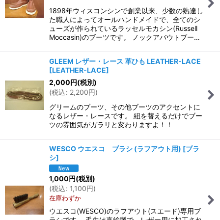
1898年ウィスコンシンで創業以来、少数の熟達し
た職人によってオールハンドメイドで、全てのシ
ューズが作られているラッセルモカシン(Russell
Moccasin)のブーツです。 ノックアバウトブー…
GLEEM レザー・レース 革ひも LEATHER-LACE
[
LEATHER-LACE
]
2,000
円
(税別)
(
税込
:
2,200
円
)
グリームのブーツ、その他ブーツのアクセントに
なるレザー・レースです。 紐を替えるだけでブー
ツの雰囲気がガラリと変わりますよ！！
WESCO ウエスコ ブラシ (ラフアウト用)
[
ブラ
シ
]
1,000
円
(税別)
(
税込
:
1,100
円
)
在庫わずか
ウエスコ(WESCO)のラフアウト(スエード)専用ブ
ラシです。 毛先は真鍮製で、レザー用に加工され