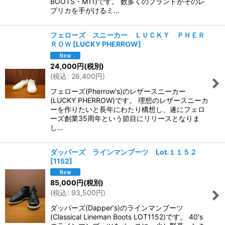
BOOTS・M11)です。 数多くのブランドがそのレ
プリカを手がけるミ…
フェローズ スニーカー ＬＵＣＫＹ ＰＨＥＲ
ＲＯＷ
[
LUCKY PHERROW
]
24,000
円
(税別)
(
税込
:
26,400
円
)
フェローズ(Pherrow's)のレザースニーカー
(LUCKY PHERROW)です。 理想のレザースニーカ
ーを作りたいと長年にわたり構想し、遂にフェロ
ーズ創業35周年という節目にリリースとなりま
し…
ダッパーズ ラインマンブーツ Lot.１１５２
[
1152
]
85,000
円
(税別)
(
税込
:
93,500
円
)
ダッパーズ(Dapper's)のラインマンブーツ
(Classical Lineman Boots LOT1152)です。 40's