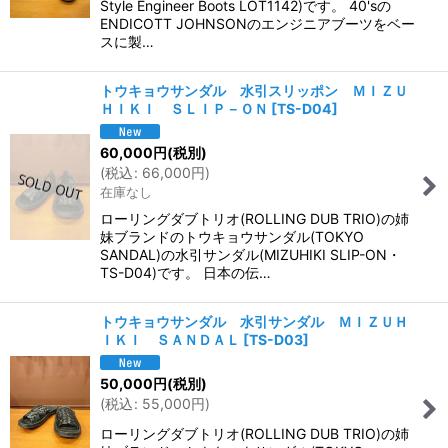
Style Engineer Boots LOT1142)です。 40'sの
ENDICOTT JOHNSONのエンジニアブーツをベー
スに製…
トウキョウサンダル 水引スリッポン ＭＩＺＵ
ＨＩＫＩ ＳＬＩＰ－ＯＮ
[
TS-D04
]
60,000
円
(税別)
(
税込
:
66,000
円
)
在庫なし
ローリングダブトリオ(ROLLING DUB TRIO)の姉
妹ブランドのトウキョウサンダル(TOKYO
SANDAL)の水引サンダル(MIZUHIKI SLIP-ON・
TS-D04)です。 日本の伝…
トウキョウサンダル 水引サンダル ＭＩＺＵＨ
ＩＫＩ ＳＡＮＤＡＬ
[
TS-D03
]
50,000
円
(税別)
(
税込
:
55,000
円
)
ローリングダブトリオ(ROLLING DUB TRIO)の姉