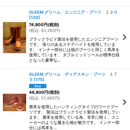
GLEEM グリーム エンジニア・ブーツ １２０
[
120
]
74,800
円
(税別)
(
税込
:
82,280
円
)
ブラックラピド製法を使用したエンジニアブーツ
です。 張りのあるステアハイドを使用していま
す。 インナー部分には他のブーツと同じく馬革を
使用しています。 ダブルミッドソールが標準仕様
となった豪華な…
GLEEM グリーム ディアスキン・ブーツ １７
５
[
175
]
46,800
円
(税別)
(
税込
:
51,480
円
)
鹿革を使用したハンティングタイプのワークブー
ツです。 製法はブラックラピド製法を使用してい
ます。 鹿革を使用している為、非常に軽く、スニ
ーカーのような履き心地が魅力です。 インナー部
分には馬革を…