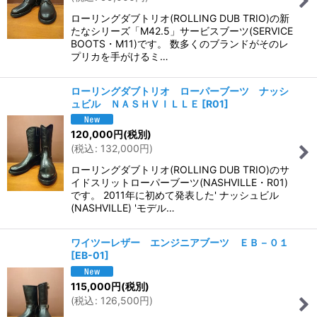
ローリングダブトリオ(ROLLING DUB TRIO)の新
たなシリーズ「M42.5」サービスブーツ(SERVICE
BOOTS・M11)です。 数多くのブランドがそのレ
プリカを手がけるミ…
ローリングダブトリオ ローパーブーツ ナッシ
ュビル ＮＡＳＨＶＩＬＬＥ
[
R01
]
120,000
円
(税別)
(
税込
:
132,000
円
)
ローリングダブトリオ(ROLLING DUB TRIO)のサ
イドスリットローパーブーツ(NASHVILLE・R01)
です。 2011年に初めて発表した' ナッシュビル
(NASHVILLE) 'モデル…
ワイツーレザー エンジニアブーツ ＥＢ－０１
[
EB-01
]
115,000
円
(税別)
(
税込
:
126,500
円
)