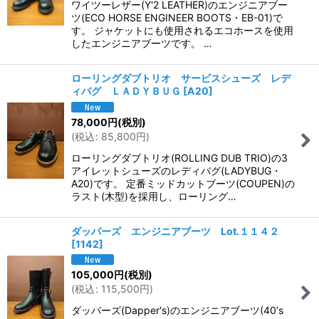
ワイツーレザー(Y'2 LEATHER)のエンジニアブー
ツ(ECO HORSE ENGINEER BOOTS・EB-01)で
す。 ジャケットにも使用されるエコホースを使用
したエンジニアブーツです。 …
ローリングダブトリオ サービスシューズ レデ
ィバグ ＬＡＤＹＢＵＧ
[
A20
]
78,000
円
(税別)
(
税込
:
85,800
円
)
ローリングダブトリオ(ROLLING DUB TRIO)の3
アイレットシューズのレディバグ(LADYBUG・
A20)です。 定番ミッドカットブーツ(COUPEN)の
ラスト(木型)を採用し、ローリング…
ダッパーズ エンジニアブーツ Lot.１１４２
[
1142
]
105,000
円
(税別)
(
税込
:
115,500
円
)
ダッパーズ(Dapper's)のエンジニアブーツ(40’s