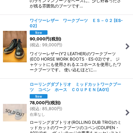
のラインマンブーツをベースに、少し野暮ったさ
が残る雰囲気のブーツです…
ワイツーレザー ワークブーツ ＥＳ－０２
[
ES-
02
]
90,000
円
(税別)
(
税込
:
99,000
円
)
ワイツーレザー(Y'2 LEATHER)のワークブーツ
(ECO HORSE WORK BOOTS・ES-02)です。 ジ
ャケットにも使用されるエコホースを使用したワ
ークブーツです。 使い込むほどに…
ローリングダブトリオ ミッドカットワークブー
ツ コペン ホース ＣＯＵＰＥＮ
[
A01
]
78,000
円
(税別)
(
税込
:
85,800
円
)
在庫なし
ローリングダブトリオ(ROLLING DUB TRIO)のミ
ッドカットのワークブーツのコペン(COUPEN・
A01)です。 ヴィンテージの要素をエッセンスとし