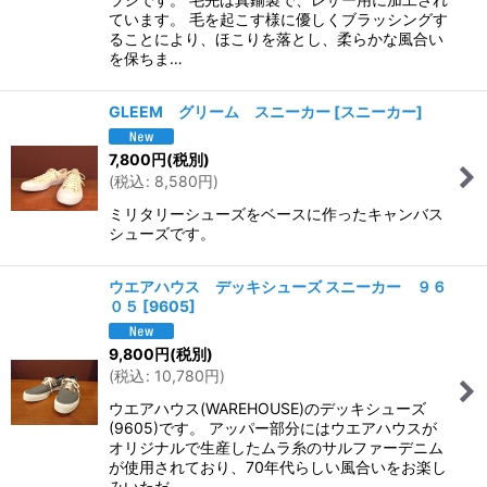
ています。 毛を起こす様に優しくブラッシングす
ることにより、ほこりを落とし、柔らかな風合い
を保ちま…
GLEEM グリーム スニーカー
[
スニーカー
]
7,800
円
(税別)
(
税込
:
8,580
円
)
ミリタリーシューズをベースに作ったキャンバス
シューズです。
ウエアハウス デッキシューズ スニーカー ９６
０５
[
9605
]
9,800
円
(税別)
(
税込
:
10,780
円
)
ウエアハウス(WAREHOUSE)のデッキシューズ
(9605)です。 アッパー部分にはウエアハウスが
オリジナルで生産したムラ糸のサルファーデニム
が使用されており、70年代らしい風合いをお楽し
みいただ…