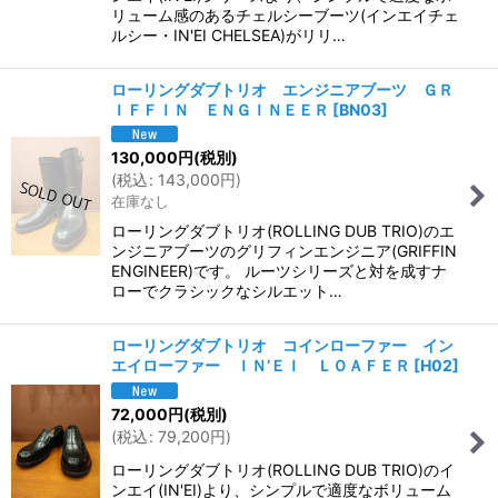
リューム感のあるチェルシーブーツ(インエイチェ
ルシー・IN'EI CHELSEA)がリリ…
ローリングダブトリオ エンジニアブーツ ＧＲ
ＩＦＦＩＮ ＥＮＧＩＮＥＥＲ
[
BN03
]
130,000
円
(税別)
(
税込
:
143,000
円
)
在庫なし
ローリングダブトリオ(ROLLING DUB TRIO)のエ
ンジニアブーツのグリフィンエンジニア(GRIFFIN
ENGINEER)です。 ルーツシリーズと対を成すナ
ローでクラシックなシルエット…
ローリングダブトリオ コインローファー イン
エイローファー ＩＮ’ＥＩ ＬＯＡＦＥＲ
[
H02
]
72,000
円
(税別)
(
税込
:
79,200
円
)
ローリングダブトリオ(ROLLING DUB TRIO)のイ
ンエイ(IN'EI)より、シンプルで適度なボリューム