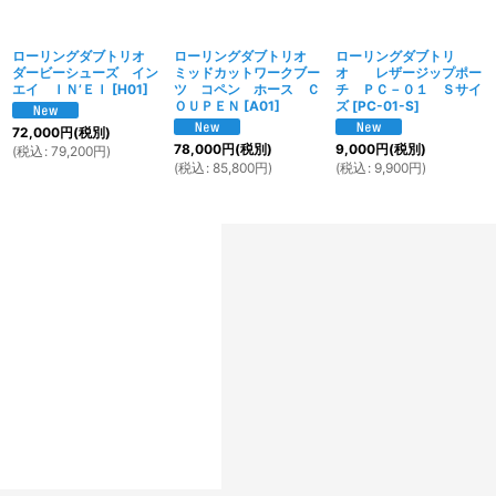
ローリングダブトリオ
ローリングダブトリオ
ローリングダブトリ
ダービーシューズ イン
ミッドカットワークブー
オ レザージップポー
エイ ＩＮ’ＥＩ
[
H01
]
ツ コペン ホース Ｃ
チ ＰＣ－０１ Ｓサイ
ＯＵＰＥＮ
[
A01
]
ズ
[
PC-01-S
]
72,000
円
(税別)
78,000
円
(税別)
9,000
円
(税別)
(
税込
:
79,200
円
)
(
税込
:
85,800
円
)
(
税込
:
9,900
円
)