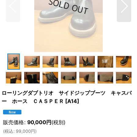
ローリングダブトリオ サイドジップブーツ キャスパ
ー ホース ＣＡＳＰＥＲ
[
A14
]
販売価格
:
90,000
円
(税別)
(
税込
:
99,000
円
)