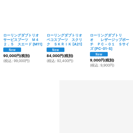
ローリングダブトリオ
ローリングダブトリオ
ローリングダブトリ
サービスブーツ Ｍ４
ペコスブーツ スクリ
オ レザージップポー
２．５ スエード
[
M11
]
ク ＳＫＲＩＫ
[
A21
]
チ ＰＣ－０１ Ｓサイ
ズ
[
PC-01-S
]
90,000
円
(税別)
84,000
円
(税別)
9,000
円
(税別)
(
税込
:
99,000
円
)
(
税込
:
92,400
円
)
(
税込
:
9,900
円
)