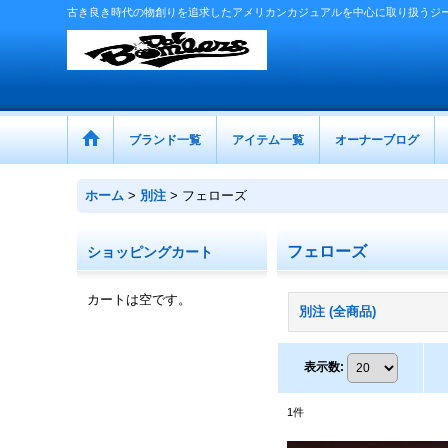
古き良き時代の物創りを追求したアメリカンカジュアルを中心に取り扱うジ
ブランド一覧
アイテム一覧
オーナーブログ
ホーム
>
別注
>
フェローズ
フェローズ
ショッピングカート
カートは空です。
別注 (全商品)
表示数
:
1
件