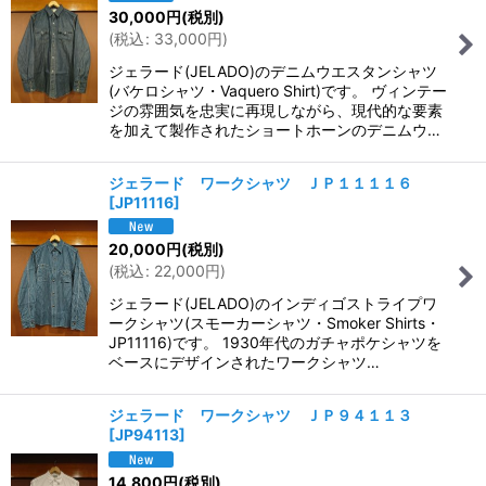
30,000
円
(税別)
(
税込
:
33,000
円
)
ジェラード(JELADO)のデニムウエスタンシャツ
(バケロシャツ・Vaquero Shirt)です。 ヴィンテー
ジの雰囲気を忠実に再現しながら、現代的な要素
を加えて製作されたショートホーンのデニムウ…
ジェラード ワークシャツ ＪＰ１１１１６
[
JP11116
]
20,000
円
(税別)
(
税込
:
22,000
円
)
ジェラード(JELADO)のインディゴストライプワ
ークシャツ(スモーカーシャツ・Smoker Shirts・
JP11116)です。 1930年代のガチャポケシャツを
ベースにデザインされたワークシャツ…
ジェラード ワークシャツ ＪＰ９４１１３
[
JP94113
]
14,800
円
(税別)