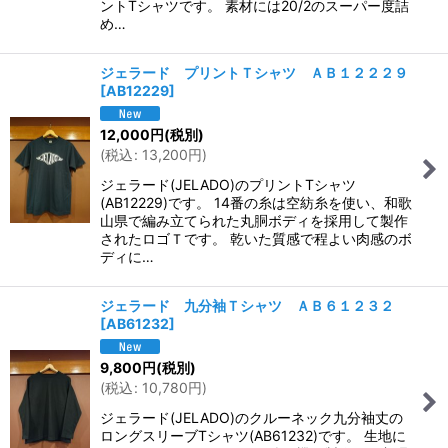
ントTシャツです。 素材には20/2のスーパー度詰
め…
ジェラード プリントＴシャツ ＡＢ１２２２９
[
AB12229
]
12,000
円
(税別)
(
税込
:
13,200
円
)
ジェラード(JELADO)のプリントTシャツ
(AB12229)です。 14番の糸は空紡糸を使い、和歌
山県で編み立てられた丸胴ボディを採用して製作
されたロゴＴです。 乾いた質感で程よい肉感のボ
ディに…
ジェラード 九分袖Ｔシャツ ＡＢ６１２３２
[
AB61232
]
9,800
円
(税別)
(
税込
:
10,780
円
)
ジェラード(JELADO)のクルーネック九分袖丈の
ロングスリーブTシャツ(AB61232)です。 生地に