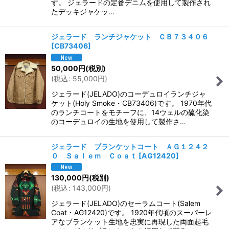
す。 ジェラードの定番デニムを使用して製作され
たデッキジャケッ…
ジェラード ランチジャケット ＣＢ７３４０６
[
CB73406
]
50,000
円
(税別)
(
税込
:
55,000
円
)
ジェラード(JELADO)のコーデュロイランチジャ
ケット(Holy Smoke・CB73406)です。 1970年代
のランチコートをモチーフに、14ウェルの硫化染
のコーデュロイの生地を使用して製作さ…
ジェラード ブランケットコート ＡＧ１２４２
０ Ｓａｌｅｍ Ｃｏａｔ
[
AG12420
]
130,000
円
(税別)
(
税込
:
143,000
円
)
ジェラード(JELADO)のセーラムコート(Salem
Coat・AG12420)です。 1920年代頃のスーパーレ
アなブランケット生地を忠実に再現した両面起毛