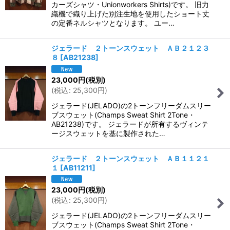
カーズシャツ・Unionworkers Shirts)です。 旧力
織機で織り上げた別注生地を使用したショート丈
の定番ネルシャツとなります。 ユー…
ジェラード ２トーンスウェット ＡＢ２１２３
８
[
AB21238
]
23,000
円
(税別)
(
税込
:
25,300
円
)
ジェラード(JELADO)の2トーンフリーダムスリー
ブスウェット(Champs Sweat Shirt 2Tone・
AB21238)です。 ジェラードが所有するヴィンテ
ージスウェットを基に製作された…
ジェラード ２トーンスウェット ＡＢ１１２１
１
[
AB11211
]
23,000
円
(税別)
(
税込
:
25,300
円
)
ジェラード(JELADO)の2トーンフリーダムスリー
ブスウェット(Champs Sweat Shirt 2Tone・