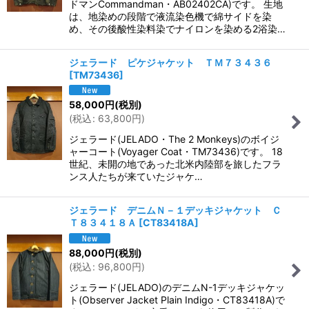
ドマンCommandman・AB02402CA)です。 生地
は、地染めの段階で液流染色機で綿サイドを染
め、その後酸性染料染でナイロンを染める2浴染…
ジェラード ピケジャケット ＴＭ７３４３６
[
TM73436
]
58,000
円
(税別)
(
税込
:
63,800
円
)
ジェラード(JELADO・The 2 Monkeys)のボイジ
ャーコート(Voyager Coat・TM73436)です。 18
世紀、未開の地であった北米内陸部を旅したフラ
ンス人たちが来ていたジャケ…
ジェラード デニムＮ－１デッキジャケット Ｃ
Ｔ８３４１８Ａ
[
CT83418A
]
88,000
円
(税別)
(
税込
:
96,800
円
)
ジェラード(JELADO)のデニムN-1デッキジャケッ
ト(Observer Jacket Plain Indigo・CT83418A)で