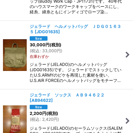
ップ(Buddy Work Cap・JP11731)です。 40年代
のハウスマークのワークキャップをベースにし、
経糸、緯糸ともにインディゴでロープ染…
ジェラード ヘルメットバッグ ＪＤＧ０１６３
５
[
JDG01635
]
30,000
円
(税別)
(
税込
:
33,000
円
)
在庫わずか
ジェラード(JELADO)のヘルメットバッグ
(JDG01635)です。 ジェラードでストックしてい
たU.S.ARMYのピケを再現した素材を使い、
U.S.AIR FORCEのヘルメットバッグをモチーフ…
ジェラード ソックス ＡＢ９４６２２
[
AB94622
]
2,200
円
(税別)
(
税込
:
2,420
円
)
ジェラード(JELADO)のセーラムソックス(SALEM