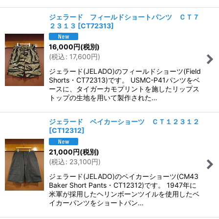
ジェラード フィールドショートパンツ ＣＴ７
２３１３
[
CT72313
]
16,000
円
(税別)
(
税込
:
17,600
円
)
ジェラード(JELADO)のフィールドショーツ(Field
Shorts・CT72313)です。 USMC-P41パンツをベ
ースに、タイガーカモプリントを施したリップス
トップの生地を用いて製作された…
ジェラード ベイカーショーツ ＣＴ１２３１２
[
CT12312
]
21,000
円
(税別)
(
税込
:
23,100
円
)
ジェラード(JELADO)のベイカーショーツ(CM43
Baker Short Pants・CT12312)です。 1947年に
米軍が採用したヘリンボーンツイルを使用したベ
イカーパンツをショートパン…