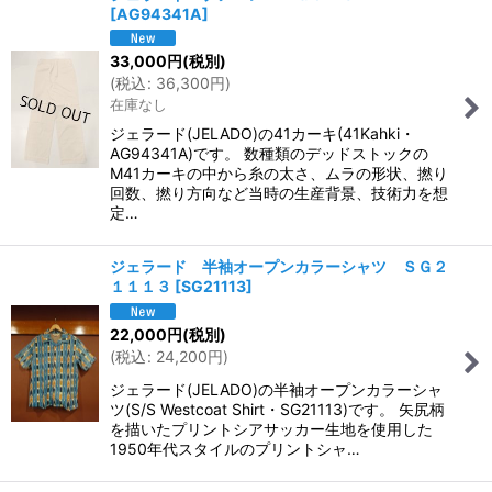
[
AG94341A
]
33,000
円
(税別)
(
税込
:
36,300
円
)
在庫なし
ジェラード(JELADO)の41カーキ(41Kahki・
AG94341A)です。 数種類のデッドストックの
M41カーキの中から糸の太さ、ムラの形状、撚り
回数、撚り方向など当時の生産背景、技術力を想
定…
ジェラード 半袖オープンカラーシャツ ＳＧ２
１１１３
[
SG21113
]
22,000
円
(税別)
(
税込
:
24,200
円
)
ジェラード(JELADO)の半袖オープンカラーシャ
ツ(S/S Westcoat Shirt・SG21113)です。 矢尻柄
を描いたプリントシアサッカー生地を使用した
1950年代スタイルのプリントシャ…