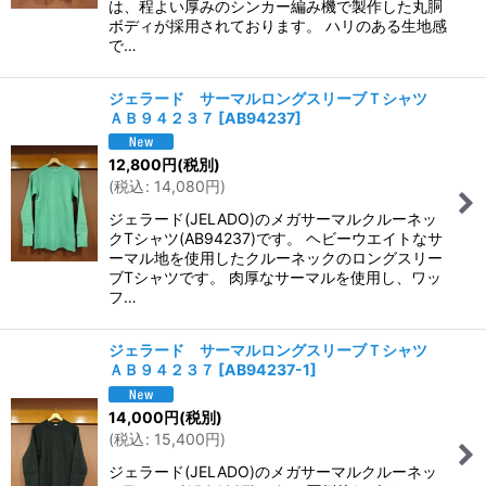
は、程よい厚みのシンカー編み機で製作した丸胴
ボディが採用されております。 ハリのある生地感
で…
ジェラード サーマルロングスリーブＴシャツ
ＡＢ９４２３７
[
AB94237
]
12,800
円
(税別)
(
税込
:
14,080
円
)
ジェラード(JELADO)のメガサーマルクルーネッ
クTシャツ(AB94237)です。 ヘビーウエイトなサ
ーマル地を使用したクルーネックのロングスリー
ブTシャツです。 肉厚なサーマルを使用し、ワッ
フ…
ジェラード サーマルロングスリーブＴシャツ
ＡＢ９４２３７
[
AB94237-1
]
14,000
円
(税別)
(
税込
:
15,400
円
)
ジェラード(JELADO)のメガサーマルクルーネッ