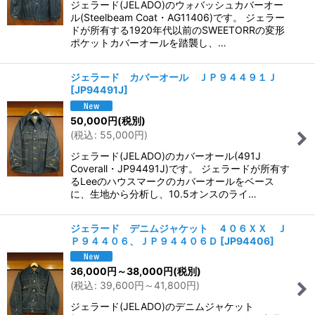
ジェラード(JELADO)のウォバッシュカバーオー
ル(Steelbeam Coat・AG11406)です。 ジェラー
ドが所有する1920年代以前のSWEETORRの変形
ポケットカバーオールを踏襲し、…
ジェラード カバーオール ＪＰ９４４９１Ｊ
[
JP94491J
]
50,000
円
(税別)
(
税込
:
55,000
円
)
ジェラード(JELADO)のカバーオール(491J
Coverall・JP94491J)です。 ジェラードが所有す
るLeeのハウスマークのカバーオールをベース
に、生地から分析し、10.5オンスのライ…
ジェラード デニムジャケット ４０６ＸＸ Ｊ
Ｐ９４４０６、ＪＰ９４４０６Ｄ
[
JP94406
]
36,000
円
～38,000
円
(税別)
(
税込
:
39,600
円
～41,800
円
)
ジェラード(JELADO)のデニムジャケット