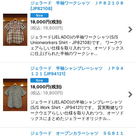
ジェラード 半袖ワークシャツ ＪＰ８２１０８
[
JP82108
]
18,000
円
(税別)
(
税込
:
19,800
円
)
ジェラード(JELADO)の半袖ワークシャツ(S/S
Unionworkers Shirt・JP82108)です。 ワークウ
ェアらしい仕様を取り入れつつ、オーソドックス
に仕上げられた半袖のワークシャ…
ジェラード 半袖シャンブレーシャツ ＪＰ９４
１２１
[
JP94121
]
18,000
円
(税別)
(
税込
:
19,800
円
)
ジェラード(JELADO)の半袖シャンブレーシャツ
(S/S Work Shirt・JP94121)です。 質実剛健なワ
ークウエアらしい仕様を取り入れつつ、オーソド
ックスにまとめたジェラードオリジナル…
ジェラード オープンカラーシャツ ＳＧ８１１