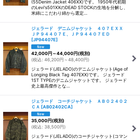
(55Denim Jacket 406XX)です。 1950年代初期
のLevi's501XXのDEAD STOCKの生地を分解し、
米綿にこだわり綿から選定…
ジェラード デニムジャケット ４０７ＥＸＸ
ＪＰ９４４０７Ｅ、ＪＰ９４４０７ＥＤ
[
JP94407E
]
42,000
円
～44,000
円
(税別)
(
税込
:
46,200
円
～48,400
円
)
ジェラード(JELADO)のデニムジャケット(Age of
Longing Black Tag 407EXX)です。 ジェラード
1ST TYPEのデニムジャケットです。 ジェラード
史上最高傑作とな…
ジェラード コーチジャケット ＡＢ０２４０２
ＣＡ
[
AB02402CA
]
35,000
円
(税別)
(
税込
:
38,500
円
)
ジェラード(JELADO)のコーチジャケット(コマン