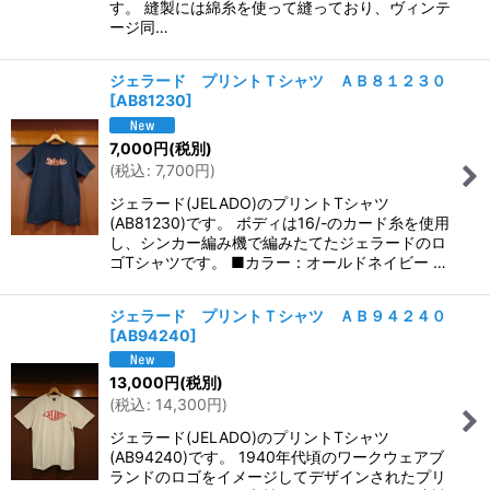
す。 縫製には綿糸を使って縫っており、ヴィンテ
ージ同…
ジェラード プリントＴシャツ ＡＢ８１２３０
[
AB81230
]
7,000
円
(税別)
(
税込
:
7,700
円
)
ジェラード(JELADO)のプリントTシャツ
(AB81230)です。 ボディは16/-のカード糸を使用
し、シンカー編み機で編みたてたジェラードのロ
ゴTシャツです。 ■カラー：オールドネイビー …
ジェラード プリントＴシャツ ＡＢ９４２４０
[
AB94240
]
13,000
円
(税別)
(
税込
:
14,300
円
)
ジェラード(JELADO)のプリントTシャツ
(AB94240)です。 1940年代頃のワークウェアブ
ランドのロゴをイメージしてデザインされたプリ