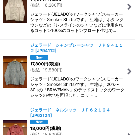
(
税込
:
16,280
円
)
ジェラード(JELADO)のワークシャツ(スモーカー
シャツ・Smoker Shirts)です。 生地は、ボタンダ
ウンなどのドレスラインのシャツなどに使用され
るコットン100%のコットンブロード生地で…
ジェラード シャンブレーシャツ ＪＰ９４１１
２
[
JP94112
]
17,800
円
(税別)
(
税込
:
19,580
円
)
ジェラード(JELADO)のワークシャツ(スモーカー
シャツ・Smoker Shirts)です。 生地は、20's〜
30'sの「BRAVEMAN」のデッドストックのワーク
シャツの生地を再現した、コット…
ジェラード ネルシャツ ＪＰ６２１２４
[
JP62124
]
18,000
円
(税別)
(
税込
:
19,800
円
)