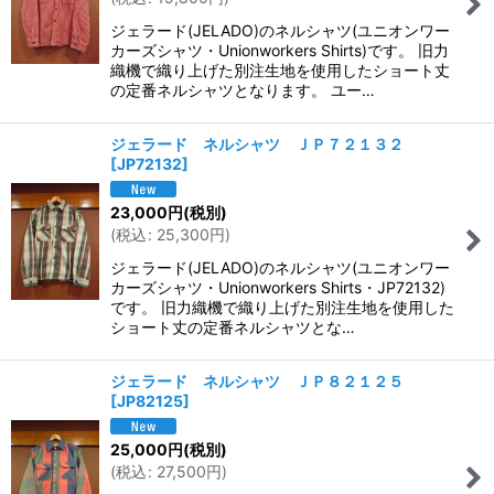
ジェラード(JELADO)のネルシャツ(ユニオンワー
カーズシャツ・Unionworkers Shirts)です。 旧力
織機で織り上げた別注生地を使用したショート丈
の定番ネルシャツとなります。 ユー…
ジェラード ネルシャツ ＪＰ７２１３２
[
JP72132
]
23,000
円
(税別)
(
税込
:
25,300
円
)
ジェラード(JELADO)のネルシャツ(ユニオンワー
カーズシャツ・Unionworkers Shirts・JP72132)
です。 旧力織機で織り上げた別注生地を使用した
ショート丈の定番ネルシャツとな…
ジェラード ネルシャツ ＪＰ８２１２５
[
JP82125
]
25,000
円
(税別)
(
税込
:
27,500
円
)