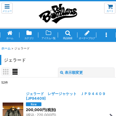
メニュー
カート
ホーム
カテゴリ
アイテム一覧
商品検索
オーナーブログ
ホーム
>
ジェラード
ジェラード
表示順変更
閉じる
52
件
サブカテゴリ
:
ジェラード レザージャケット ＪＰ９４４０９
[
JP94409
]
表示数
:
200,000
円
(税別)
(
税込
:
220,000
円
)