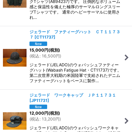
クTシャツ(AB94237)です。 圧倒的なボリューム
感と保温性を備えた極厚のサーマルロングスリー
ブTシャツです。 通常のヘビーサーマルに使用さ
れ…
ジェラード ファティーグハット ＣＴ１１７３
７
[
CT11737
]
15,000
円
(税別)
(
税込
:
16,500
円
)
ジェラード(JELADO)のウォバッシュファティー
グハット(Wabash Fatigue Hat・CT11737)です。
第二次世界大戦期の米国陸軍で支給されたデニム
ファティーグハットをベースに製作…
ジェラード ワークキャップ ＪＰ１１７３１
[
JP11731
]
12,000
円
(税別)
(
税込
:
13,200
円
)
ジェラード(JELADO)のウォバッシュワークキャ