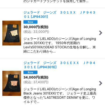
のジャガードブランケットを採用して製作…
ジェラード ジーンズ ３０１ＸＸ ＪＰ９４３
０１
[
JP94301
]
30,000
円
(税別)
(
税込
:
33,000
円
)
ジェラード(JELADO)のジーンズ(Age of Longing
Jeans 301XX)です。 1950年代初期の
Levi's501XXのDEAD STOCKの生地を分解し、米
綿にこだわり綿から…
ジェラード ジーンズ ３０１ＥＸＸ ＪＰ９４
３０１Ｅ
[
JP94301E
]
34,000
円
(税別)
(
税込
:
37,400
円
)
ジェラード(JELADO)のジーンズ(Age of Longing
Black Jeans 301EXX)です。 ジェラード史上最高
傑作となった"LASTRESORT DENIM"を更に、ワ
イルドで…