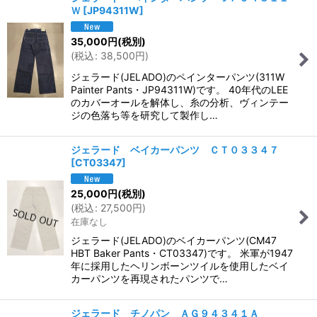
Ｗ
[
JP94311W
]
35,000
円
(税別)
(
税込
:
38,500
円
)
ジェラード(JELADO)のペインターパンツ(311W
Painter Pants・JP94311W)です。 40年代のLEE
のカバーオールを解体し、糸の分析、ヴィンテー
ジの色落ち等を研究して製作し…
ジェラード ベイカーパンツ ＣＴ０３３４７
[
CT03347
]
25,000
円
(税別)
(
税込
:
27,500
円
)
在庫なし
ジェラード(JELADO)のベイカーパンツ(CM47
HBT Baker Pants・CT03347)です。 米軍が1947
年に採用したヘリンボーンツイルを使用したベイ
カーパンツを再現されたパンツで…
ジェラード チノパン ＡＧ９４３４１Ａ