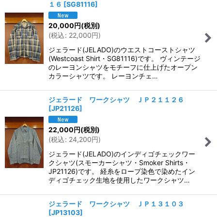
１６
[
SG81116
]
20,000
円
(税別)
(
税込
:
22,000
円
)
ジェラード(JELADO)のウエストコーストシャツ
(Westcoast Shirt・SG81116)です。 ヴィンテージ
のレーヨンシャツをモチーフに仕上げたオープン
カラーシャツです。 レーヨンチェ…
ジェラード ワークシャツ ＪＰ２１１２６
[
JP21126
]
22,000
円
(税別)
(
税込
:
24,200
円
)
ジェラード(JELADO)のインディゴチェックワー
クシャツ(スモーカーシャツ・Smoker Shirts・
JP21126)です。 経糸をロープ染色で染めたイン
ディゴチェック生地を使用したワークシャツ…
ジェラード ワークシャツ ＪＰ１３１０３
[
JP13103
]