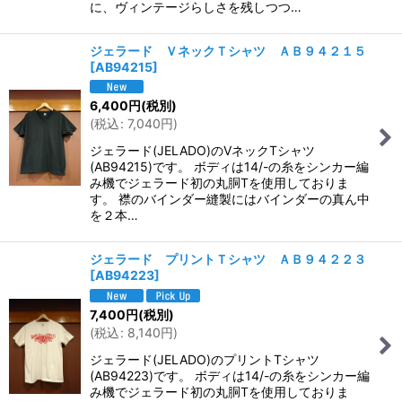
に、ヴィンテージらしさを残しつつ…
ジェラード ＶネックＴシャツ ＡＢ９４２１５
[
AB94215
]
6,400
円
(税別)
(
税込
:
7,040
円
)
ジェラード(JELADO)のVネックTシャツ
(AB94215)です。 ボディは14/-の糸をシンカー編
み機でジェラード初の丸胴Tを使用しておりま
す。 襟のバインダー縫製にはバインダーの真ん中
を２本…
ジェラード プリントＴシャツ ＡＢ９４２２３
[
AB94223
]
7,400
円
(税別)
(
税込
:
8,140
円
)
ジェラード(JELADO)のプリントTシャツ
(AB94223)です。 ボディは14/-の糸をシンカー編
み機でジェラード初の丸胴Tを使用しておりま