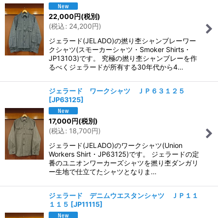
22,000
円
(税別)
(
税込
:
24,200
円
)
ジェラード(JELADO)の撚り杢シャンブレーワー
クシャツ(スモーカーシャツ・Smoker Shirts・
JP13103)です。 究極の撚り杢シャンブレーを作
るべくジェラードが所有する30年代から4…
ジェラード ワークシャツ ＪＰ６３１２５
[
JP63125
]
17,000
円
(税別)
(
税込
:
18,700
円
)
ジェラード(JELADO)のワークシャツ(Union
Workers Shirt・JP63125)です。 ジェラードの定
番のユニオンワーカーズシャツを撚り杢ダンガリ
ー生地で仕立てたシャツとなりま…
ジェラード デニムウエスタンシャツ ＪＰ１１
１１５
[
JP11115
]