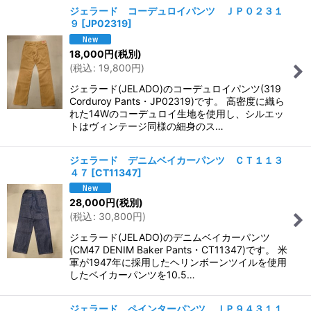
ジェラード コーデュロイパンツ ＪＰ０２３１
９
[
JP02319
]
18,000
円
(税別)
(
税込
:
19,800
円
)
ジェラード(JELADO)のコーデュロイパンツ(319
Corduroy Pants・JP02319)です。 高密度に織ら
れた14Wのコーデュロイ生地を使用し、シルエッ
トはヴィンテージ同様の細身のス…
ジェラード デニムベイカーパンツ ＣＴ１１３
４７
[
CT11347
]
28,000
円
(税別)
(
税込
:
30,800
円
)
ジェラード(JELADO)のデニムベイカーパンツ
(CM47 DENIM Baker Pants・CT11347)です。 米
軍が1947年に採用したヘリンボーンツイルを使用
したベイカーパンツを10.5…
ジェラード ペインターパンツ ＪＰ９４３１１