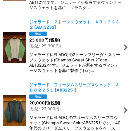
AB11211)です。 ジェラードが所有するヴィンテー
ジスウェットを基に、グラスグ…
ジェラード ２トーンスウェット ＡＢ１３２３
２
[
AB13232
]
23,000
円
(税別)
(
税込
:
25,300
円
)
ジェラード(JELADO)の2トーンフリーダムスリー
ブスウェット(Champs Sweat Shirt 2Tone・
AB13232)です。 ジェラードが所有するヴィンテ
ージスウェットを基に製作された…
ジェラード フリーダムスリーブスウェット Ａ
Ｂ８２２５１
[
AB82251
]
20,000
円
(税別)
(
税込
:
22,000
円
)
ジェラード(JELADO)のフリーダムスリーブスウ
ェット(Champs Sweat Shirt:AB82251)です。 40
年代のフリーダムスリーブスウェットをベース