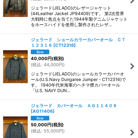
並び順
:
ジェラード(JELADO)のレザージャケット
(44Leather Jacket JP94409)です。 第2次世界
絞り込む
大戦時に焦点を当てた1944年製デニムジャケット
をホースハイドを使用し製作されたレザ…
ジェラード ショールカラーカバーオール ＣＴ
１２３１６
[
CT12316
]
40,000
円
(税別)
(
税込
:
44,000
円
)
ジェラード(JELADO)のショールカラーカバーオ
ール(U.S.Navy Dungaree Jumper・CT12316)で
す。 1940年代米海軍のヘチマ襟カバーオール
「U.S. NAVY DUN…
ジェラード カバーオール ＡＧ１１４０６
[
AG11406
]
50,000
円
(税別)
(
税込
:
55,000
円
)