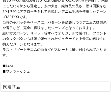
1950年代初期のLevi's501XXのDEAD STOCKの生地を分解し、米綿
にこだわり綿から選定し、糸の太さ、繊維長の長さ、撚り回数をな
ど科学的にアプローチをして再現したデニム生地を使用したジーン
ズ(301XX)です。
当時の革パッチをベースに、パターンを踏襲しつつデニムの縫製糸
や番手など、完全に再現をしたジーンズとなっております。
縫い方のパーツ、リベット等すべてオリジナルで製作し、フロント
のタックボタンも鉄製で製作されたジェラード史上最高の再現性に
挑んだジーンとなります。
ラストリゾートデニムの白タグがスレーキに縫い付けられておりま
す。
■14oz
■ワンウォッシュ
関連商品