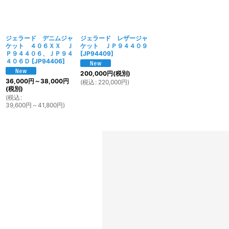
ジェラード デニムジャ
ジェラード レザージャ
ケット ４０６ＸＸ Ｊ
ケット ＪＰ９４４０９
Ｐ９４４０６、ＪＰ９４
[
JP94409
]
４０６Ｄ
[
JP94406
]
200,000
円
(税別)
36,000
円
～38,000
円
(
税込
:
220,000
円
)
(税別)
(
税込
:
39,600
円
～41,800
円
)