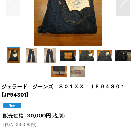
ジェラード ジーンズ ３０１ＸＸ ＪＰ９４３０１
[
JP94301
]
販売価格
:
30,000
円
(税別)
(
税込
:
33,000
円
)