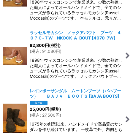
1898年ウィスコンシンで創業以来、少数の熟達し
た職人によってオールハンドメイドで、全てのシ
ューズが作られているラッセルモカシン(Russell
Moccasin)のブーツです。 本モデルは、元々が…
ラッセルモカシン ノックアバウト ブーツ ４
０７０-７W NKOCK-A-BOUT
[
4070-7W
]
82,800
円
(税別)
(
税込
:
91,080
円
)
1898年ウィスコンシンで創業以来、少数の熟達し
た職人によってオールハンドメイドで、全てのシ
ューズが作られているラッセルモカシン(Russell
Moccasin)のブーツです。 ノックアバウトブー…
レインボーサンダル ムートンブーツ（バハブー
ツ） ＢＡＪＡ ＢＯＯＴＳ
[
BAJA BOOTS
]
25,000
円
(税別)
(
税込
:
27,500
円
)
1975年の創業以来、ハンドメイドで高品質のサン
ダルを作り続けています。 一枚革で外、内側とも