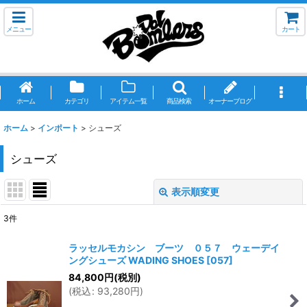
メニュー
カート
ホーム
カテゴリ
アイテム一覧
商品検索
オーナーブログ
ホーム
>
インポート
>
シューズ
シューズ
表示順変更
閉じる
3
件
表示数
:
ラッセルモカシン ブーツ ０５７ ウェーデイ
ングシューズ WADING SHOES
[
057
]
並び順
:
84,800
円
(税別)
(
税込
:
93,280
円
)
絞り込む