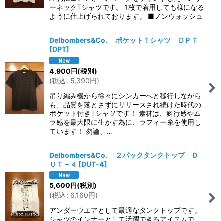
ーネックTシャツです。 1枚で着用しても様になる
ように仕上げられております。 ■ノンウォッシュ
Delbombers&Co. ポケットＴシャツ ＤＰＴ
[
DPT
]
4,900
円
(税別)
(
税込
:
5,390
円
)
吊り編み機から徐々にシンカーへと移行しながら
も、品質を落とさずにリリースされ続けた時代の
ポケット付きTシャツです！ 素材は、斜行感やム
ラ感を最大限に生かす為に、ラフィー糸を使用し
ています！ 勿論、…
Delbombers&Co. ２パックタンクトップ Ｄ
ＵＴ－４
[
DUT-4
]
5,600
円
(税別)
(
税込
:
6,160
円
)
アンダーウエアとして最適なタンクトップです。
シャツのインナーとして活躍できるアイテムで