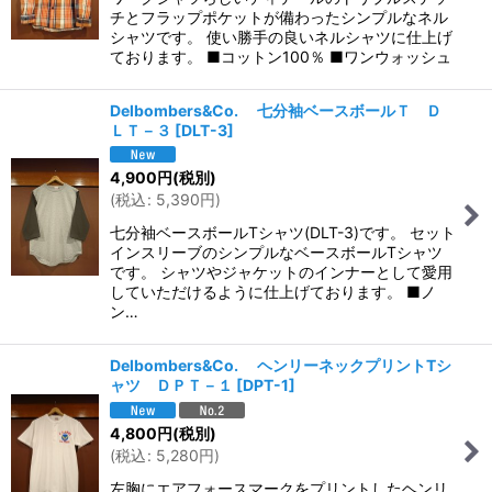
チとフラップポケットが備わったシンプルなネル
シャツです。 使い勝手の良いネルシャツに仕上げ
ております。 ■コットン100％ ■ワンウォッシュ
Delbombers&Co. 七分袖ベースボールＴ Ｄ
ＬＴ－３
[
DLT-3
]
4,900
円
(税別)
(
税込
:
5,390
円
)
七分袖ベースボールTシャツ(DLT-3)です。 セット
インスリーブのシンプルなベースボールTシャツ
です。 シャツやジャケットのインナーとして愛用
していただけるように仕上げております。 ■ノ
ン…
Delbombers&Co. ヘンリーネックプリントTシ
ャツ ＤＰＴ－１
[
DPT-1
]
4,800
円
(税別)
(
税込
:
5,280
円
)
左胸にエアフォースマークをプリントしたヘンリ