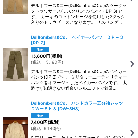
デルボマーズ&コー(DelBombers&Co.)のツータッ
クトラウザース(ミスクリンツパンツ・DP-3)で
す。 カーキのコットンサージを使用した2タック
入りのトラウザースとなります。 サスペンダ…
DelBombers&Co. ベイカーパンツ ＤＰ－２
[
DP-2
]
13,800
円
(税別)
(
税込
:
15,180
円
)
デルボマーズ&コー(DelBombers&Co.)のベイカー
パンツ(DP-2)です。 ミリタリーユーティリティー
パンツをオマージュしたベイカーパンツです。 太
過ぎず細過ぎない程良いシルエットで着回…
Delbombers&Co. バンドカラー五分袖シャツ
ＤＷーＳＨ３
[
DW-SH3
]
7,400
円
(税別)
(
税込
:
8,140
円
)
以前リリースしたオックスフォードボタンダウン