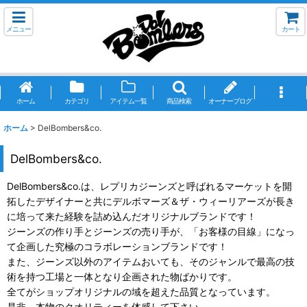
メニュー
カート
ホーム
カテゴリ
アイテム一覧
商品検索
オーナーブログ
ホーム
>
DelBombers&co.
DelBombers&co.
DelBombers&co.は、レプリカジーンズと呼ばれるマーケットを開
拓したデザイナーと共にデルボマーズ＆ザ・ウィーリアーズが長き
に培って来た経験を詰め込んだオリジナルブランドです！
ジーンズの作り手とジーンズの売り手が、「お客様の目線」になっ
て企画した究極のコラボレーションブランドです！
また、ジーンズ以外のアイテムおいても、そのジャンルで最高の技
術を持つ工場と一体となり企画された物ばかりです。
全てがショップオリジナルの域を超えた品質となっています。
是非、本物のクオリティーを体感して下さい。