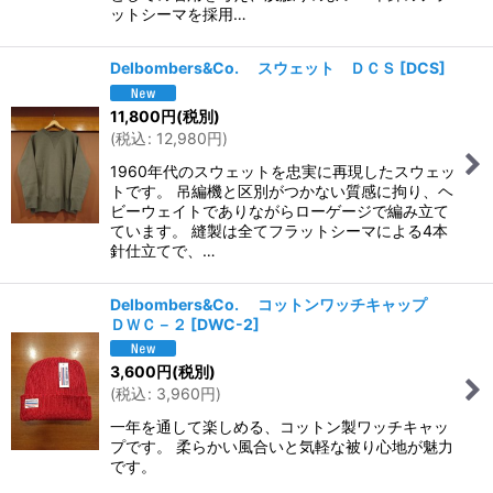
ットシーマを採用…
Delbombers&Co. スウェット ＤＣＳ
[
DCS
]
11,800
円
(税別)
(
税込
:
12,980
円
)
1960年代のスウェットを忠実に再現したスウェッ
トです。 吊編機と区別がつかない質感に拘り、ヘ
ビーウェイトでありながらローゲージで編み立て
ています。 縫製は全てフラットシーマによる4本
針仕立てで、…
Delbombers&Co. コットンワッチキャップ
ＤＷＣ－２
[
DWC-2
]
3,600
円
(税別)
(
税込
:
3,960
円
)
一年を通して楽しめる、コットン製ワッチキャッ
プです。 柔らかい風合いと気軽な被り心地が魅力
です。