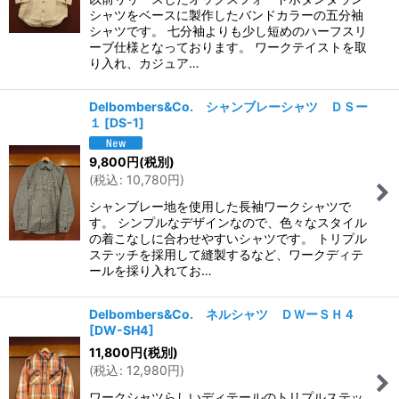
シャツをベースに製作したバンドカラーの五分袖
シャツです。 七分袖よりも少し短めのハーフスリ
ーブ仕様となっております。 ワークテイストを取
り入れ、カジュア…
Delbombers&Co. シャンブレーシャツ ＤＳー
１
[
DS-1
]
9,800
円
(税別)
(
税込
:
10,780
円
)
シャンブレー地を使用した長袖ワークシャツで
す。 シンプルなデザインなので、色々なスタイル
の着こなしに合わせやすいシャツです。 トリプル
ステッチを採用して縫製するなど、ワークディテ
ールを採り入れてお…
Delbombers&Co. ネルシャツ ＤＷーＳＨ４
[
DW-SH4
]
11,800
円
(税別)
(
税込
:
12,980
円
)
ワークシャツらしいディテールのトリプルステッ