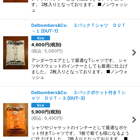
す。 2枚入りとなっております。 ■ノンウォッシ
ュ
Delbombers&Co. ２パックＴシャツ ＤＵＴ
－１
[
DUT-1
]
4,600
円
(税別)
(
税込
:
5,060
円
)
アンダーウエアとして最適なTシャツです。 シャ
ツやスウェットのインナーとしても最適に仕上げ
ました。 2枚入りとなっております。 ■ノンウォ
ッシュ
Delbombers&Co. ２パックポケット付きＴシ
ャツ ＤＵＴ－３
[
DUT-3
]
5,900
円
(税別)
(
税込
:
6,490
円
)
シャツやジャケットのインナーとして最適なポケ
ット付きTシャツです。 1枚で着ても様になるよう
に仕上げました。 2枚入りとなっております。 ■