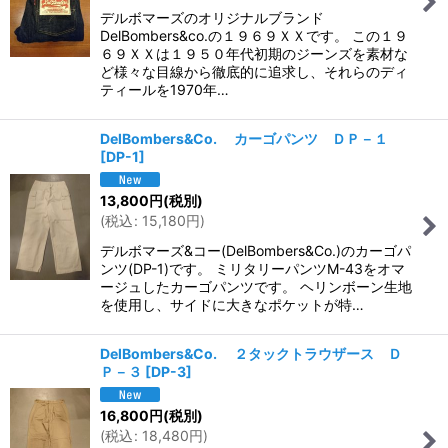
デルボマーズのオリジナルブランド
DelBombers&co.の１９６９ＸＸです。 この１９
６９ＸＸは１９５０年代初期のジーンズを素材な
ど様々な目線から徹底的に追求し、それらのディ
ティールを1970年…
DelBombers&Co. カーゴパンツ ＤＰ－１
[
DP-1
]
13,800
円
(税別)
(
税込
:
15,180
円
)
デルボマーズ&コー(DelBombers&Co.)のカーゴパ
ンツ(DP-1)です。 ミリタリーパンツM-43をオマ
ージュしたカーゴパンツです。 ヘリンボーン生地
を使用し、サイドに大きなポケットが特…
DelBombers&Co. ２タックトラウザース Ｄ
Ｐ－３
[
DP-3
]
16,800
円
(税別)
(
税込
:
18,480
円
)