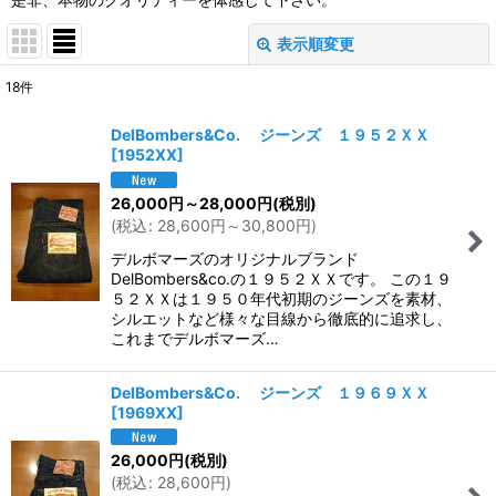
表示順変更
閉じる
18
件
サブカテゴリ
:
DelBombers&Co. ジーンズ １９５２ＸＸ
[
1952XX
]
表示数
:
26,000
円
～28,000
円
(税別)
(
税込
:
28,600
円
～30,800
円
)
並び順
:
デルボマーズのオリジナルブランド
DelBombers&co.の１９５２ＸＸです。 この１９
絞り込む
５２ＸＸは１９５０年代初期のジーンズを素材、
シルエットなど様々な目線から徹底的に追求し、
これまでデルボマーズ…
DelBombers&Co. ジーンズ １９６９ＸＸ
[
1969XX
]
26,000
円
(税別)
(
税込
:
28,600
円
)