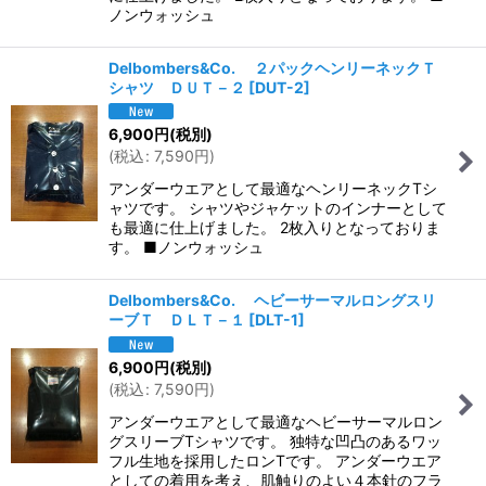
ノンウォッシュ
Delbombers&Co. ２パックヘンリーネックＴ
シャツ ＤＵＴ－２
[
DUT-2
]
6,900
円
(税別)
(
税込
:
7,590
円
)
アンダーウエアとして最適なヘンリーネックTシ
ャツです。 シャツやジャケットのインナーとして
も最適に仕上げました。 2枚入りとなっておりま
す。 ■ノンウォッシュ
Delbombers&Co. ヘビーサーマルロングスリ
ーブＴ ＤＬＴ－１
[
DLT-1
]
6,900
円
(税別)
(
税込
:
7,590
円
)
アンダーウエアとして最適なヘビーサーマルロン
グスリーブTシャツです。 独特な凹凸のあるワッ
フル生地を採用したロンTです。 アンダーウエア
としての着用を考え、肌触りのよい４本針のフラ