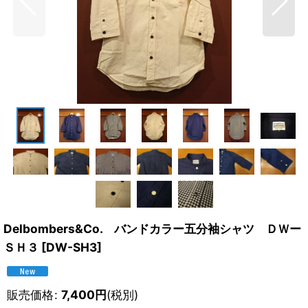
Delbombers&Co. バンドカラー五分袖シャツ ＤＷー
ＳＨ３
[
DW-SH3
]
販売価格
:
7,400
円
(税別)