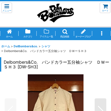
メニュー
カート
ホーム
カテゴリ
アイテム一覧
商品検索
オーナーブログ
ホーム
>
DelBombers&co.
>
シャツ
>
Delbombers&Co. バンドカラー五分袖シャツ ＤＷーＳＨ３
Delbombers&Co. バンドカラー五分袖シャツ ＤＷー
ＳＨ３
[
DW-SH3
]