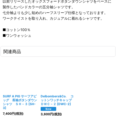
以前リリースしたオックスフォードボタンダウンシャツをベースに
製作したバンドカラーの五分袖シャツです。
七分袖よりも少し短めのハーフスリーブ仕様となっております。
ワークテイストを取り入れ、カジュアルに着れるシャツです。
■コットン100％
■ワンウォッシュ
関連商品
SURF A PIG サーフアピ
Delbombers&Co. コ
ッグ 長袖ボタンダウン
ットンワッチキャップ
シャツ ＳＨ－３
[
SH-
ＤＷＣ－２
[
DWC-2
]
3
]
7,400
円
(税別)
3,600
円
(税別)