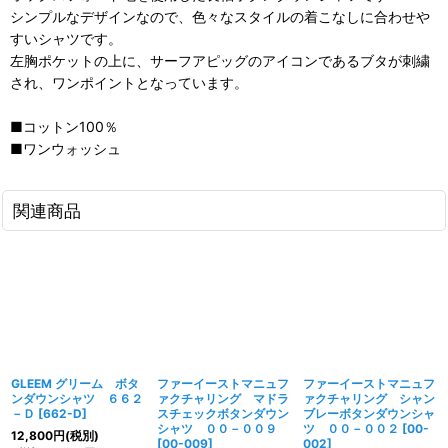
シンプルなデザインなので、色々なスタイルの着こなしに合わせや
すいシャツです。
左胸ポケットの上に、サーフアピッグのアイコンであるブタが刺繍
され、ワンポイントとなっています。
■コットン100％
■ワンウォッシュ
関連商品
GLEEM グリーム ボタ
ファーイーストマニュフ
ファーイーストマニュフ
ンダウンシャツ ６６２
ァクチャリング マドラ
ァクチャリング シャン
－Ｄ
[
662-D
]
スチェックボタンダウン
ブレーボタンダウンシャ
シャツ ００－００９
ツ ００－００２
[
00-
12,800
円
(税別)
[
00-009
]
002
]