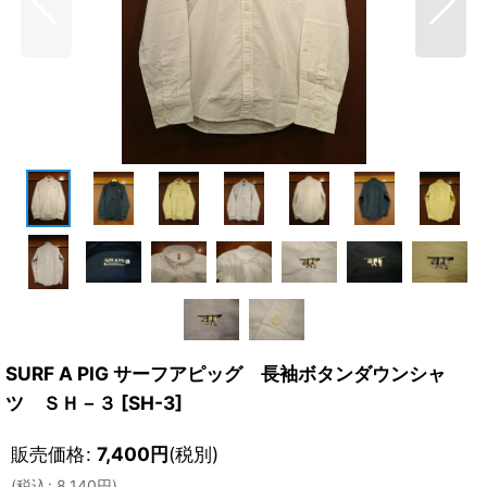
SURF A PIG サーフアピッグ 長袖ボタンダウンシャ
ツ ＳＨ－３
[
SH-3
]
販売価格
:
7,400
円
(税別)
(
税込
:
8,140
円
)