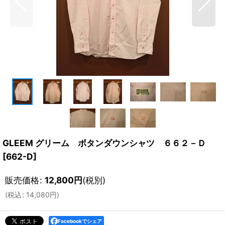
GLEEM グリーム ボタンダウンシャツ ６６２－Ｄ
[
662-D
]
販売価格
:
12,800
円
(税別)
(
税込
:
14,080
円
)
Facebookでシェア