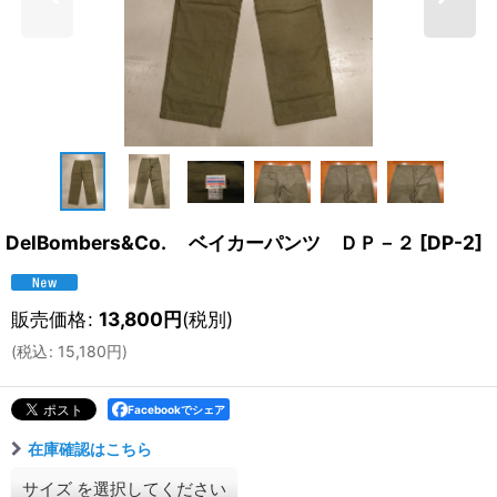
DelBombers&Co. ベイカーパンツ ＤＰ－２
[
DP-2
]
販売価格
:
13,800
円
(税別)
(
税込
:
15,180
円
)
Facebookでシェア
在庫確認はこちら
サイズ
を選択してください