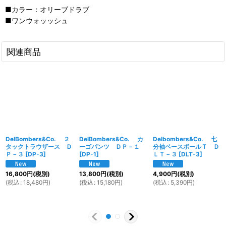
■カラー：オリーブドラブ
■ワンウォッッシュ
関連商品
DelBombers&Co. ２
DelBombers&Co. カ
Delbombers&Co. 七
タックトラウザース Ｄ
ーゴパンツ ＤＰ－１
分袖ベースボールＴ Ｄ
Ｐ－３
[
DP-3
]
[
DP-1
]
ＬＴ－３
[
DLT-3
]
16,800
円
(税別)
13,800
円
(税別)
4,900
円
(税別)
(
税込
:
18,480
円
)
(
税込
:
15,180
円
)
(
税込
:
5,390
円
)