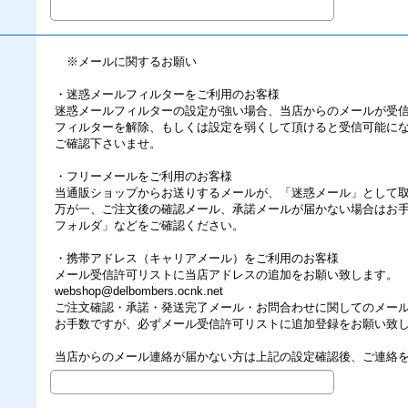
※メールに関するお願い
・迷惑メールフィルターをご利用のお客様
迷惑メールフィルターの設定が強い場合、当店からのメールが受
フィルターを解除、もしくは設定を弱くして頂けると受信可能に
ご確認下さいませ。
・フリーメールをご利用のお客様
当通販ショップからお送りするメールが、「迷惑メール」として
万が一、ご注文後の確認メール、承諾メールが届かない場合はお
フォルダ」などをご確認ください。
・携帯アドレス（キャリアメール）をご利用のお客様
メール受信許可リストに当店アドレスの追加をお願い致します。
webshop@delbombers.ocnk.net
ご注文確認・承諾・発送完了メール・お問合わせに関してのメー
お手数ですが、必ずメール受信許可リストに追加登録をお願い致
当店からのメール連絡が届かない方は上記の設定確認後、ご連絡